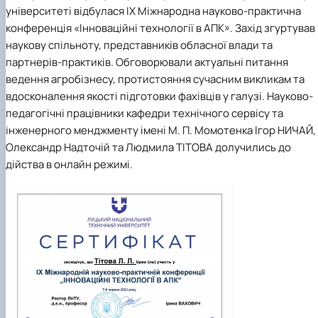
Mentoring of master's students of the ONP
Students’ and teachers’ success in COPILOT
університеті відбулася ІХ Міжнародна науково-практична
Agroengineering in June
course "Robotic systems in sustainab…
конференція «Інноваційні технології в АПК». Захід згуртував
Successful certification of master's graduate
Digital Twins Open Lecture
наукову спільноту, представників обласної влади та
in the specialty 208 "Agricultur…
3D Visualization and Urban Design lecture
партнерів-практиків. Обговорювали актуальні питання
Future engineers completed AI-referred cours
ведення агробізнесу, протистояння сучасним викликам та
within the COPILOT project
Modern Applications and Services Practical
вдосконалення якості підготовки фахівців у галузі. Науково-
Workshop lecture
педагогічні працівники кафедри технічного сервісу та
інженерного менджменту імені М. П. Момотенка Ігор НИЧАЙ,
Олександр Надточій та Людмила ТІТОВА долучились до
дійства в онлайн режимі.