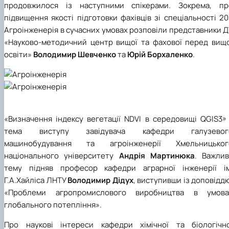
продовжилося із наступними спікерами. Зокрема, пр
підвищення якості підготовки фахівців зі спеціальності 2
Агроінженерія в сучасних умовах розповіли представники 
«Науково-методичний центр вищої та фахової перед вищо
освіти»
Володимир Шевченко
та
Юрій Борхаленко
.
«Визначення індексу вегетації NDVI в середовищі QGIS3» 
тема виступу завідувача кафедри галузевог
машинобудування та агроінженерії Хмельницьког
національного університету
Андрія Мартинюка
. Важлив
тему підняв професор кафедри аграрної інженерії ім
Г.А.Хайліса ЛНТУ
Володимир Дідух
, виступивши із доповідд
«Проблеми агропромислового виробництва в умова
глобального потепління».
Про наукові інтереси кафедри хімічної та біологічно