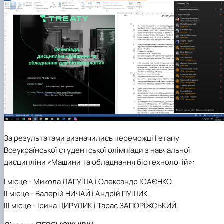
За результатами визначились переможці I етапу
Всеукраїнської студентської олімпіади з навчальної
дисципліни «Машини та обладнання біотехнологій»:
І місце - Микола ЛАГУША і Олександр ІСАЄНКО.
ІІ місце - Валерій НИЧАЙ і Андрій ПУШИК.
ІІІ місце - Ірина ЦИРУЛИК і Тарас ЗАПОРІЖСЬКИЙ.