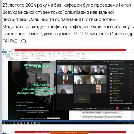
Mentoring of master's students of the ONP
Students’ and teachers’ success in COPILOT
23 лютого 2024 року на базі кафедри було проведено I етап
Agroengineering in June
course "Robotic systems in sustainab…
Всеукраїнської студентської олімпіади з навчальної
Successful certification of master's graduate
Digital Twins Open Lecture
дисципліни «Машини та обладнання біотехнологій».
in the specialty 208 "Agricultur…
3D Visualization and Urban Design lecture
Модератор заходу - професор кафедри технічного сервісу т
Future engineers completed AI-referred cours
інженерного менеджменту імені М. П. Момотенка Олександр
within the COPILOT project
Modern Applications and Services Practical
ГАНЖЕНКО.
Workshop lecture