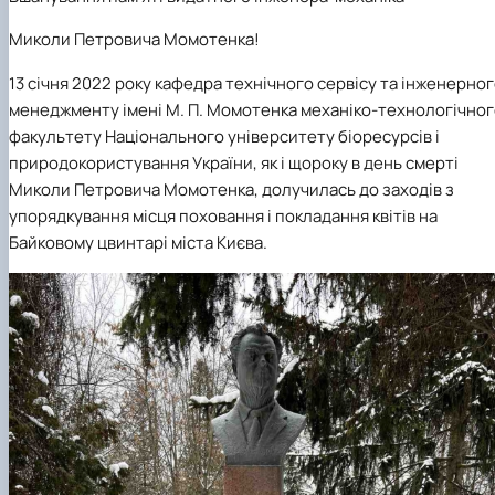
Mentoring of master's students of the ONP
Students’ and teachers’ success in COPILOT
Agroengineering in June
course "Robotic systems in sustainab…
Миколи Петровича Момотенка!
Successful certification of master's graduate
Digital Twins Open Lecture
in the specialty 208 "Agricultur…
3D Visualization and Urban Design lecture
13 січня 2022 року кафедра технічного сервісу та інженерно
Future engineers completed AI-referred cours
менеджменту імені М. П. Момотенка механіко-технологічно
within the COPILOT project
факультету Національного університету біоресурсів і
Modern Applications and Services Practical
природокористування України, як і щороку в день смерті
Workshop lecture
Миколи Петровича Момотенка, долучилась до заходів з
упорядкування місця поховання і покладання квітів на
Байковому цвинтарі міста Києва.