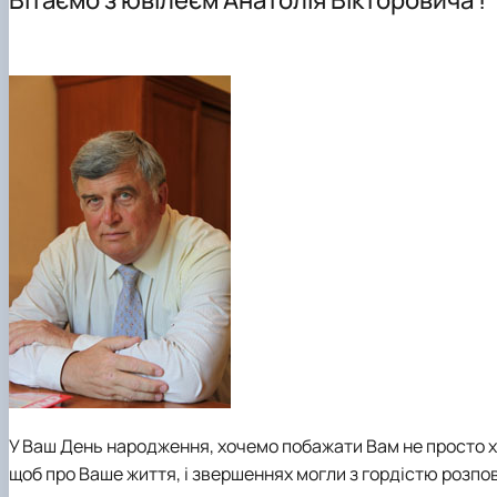
Події
Обгрунтування методів діагностування і прогнозуван
Курси та лекції
Основи діагностики мобільної сільськогосподарської 
Проектування технологічних процесів у рослинництві
У Ваш День народження, хочемо побажати Вам не просто хо
щоб про Ваше життя, і звершеннях могли з гордістю розпов