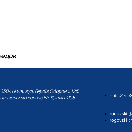
федри
03041 Київ, вул. Героїв Оборони, 12б,
+38 044 5
навчальний корпус № 11, кімн. 208.
rogovskii
rogovskii