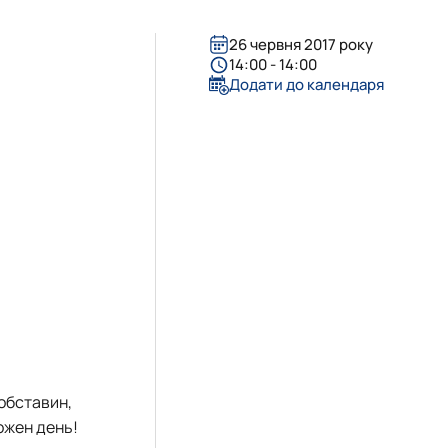
ergy Delivered…
ervices – Theory…
als
26 червня 2017 року
 for sustaina…
 the Impleme…
14:00 - 14:00
Додати до календаря
 Business – 202…
ne
 "Agricultur…
tems in sustainab…
T project
 обставин,
ожен день!