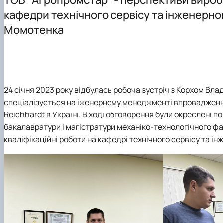
Події
Обгрунтування методів діагностування і прогнозуван
кафедри технічного сервісу та інженерно
Курси та лекції
Основи діагностики мобільної сільськогосподарської 
Момотенка
Проектування технологічних процесів у рослинництві
24 січня 2023 року відбулась робоча зустріч з Корхом В
спеціалізується на іженерному менеджменті впровадженн
Reichhardt в Україні. В ході обговорення були окреслені 
бакалавратури і магістратури механіко-технологічного фак
кваліфікаційні роботи на кафедрі технічного сервісу та і