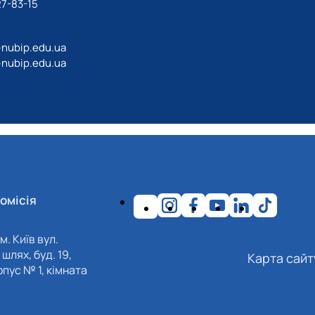
27-83-15
@nubip.edu.ua
@nubip.edu.ua
омісія
м. Київ вул.
шлях, буд. 19,
Карта сайт
пус № 1, кімната