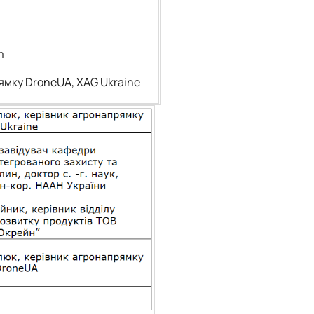
m
ямку DroneUA, XAG Ukraine