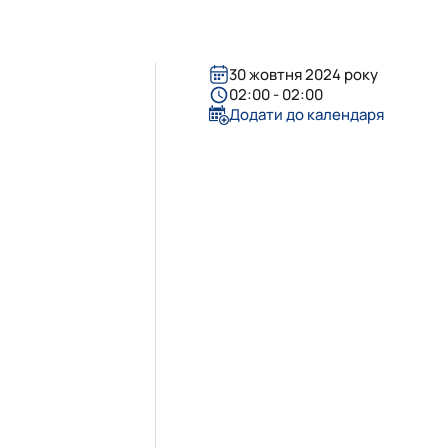
ergy Delivered…
ervices – Theory…
als
 for sustaina…
 the Impleme…
30 жовтня 2024 року
02:00 - 02:00
 Business – 202…
Додати до календаря
ne
 "Agricultur…
tems in sustainab…
T project