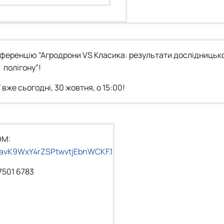
нференцію
“Агродрони VS Класика: результати дослідницьк
полігону”!
вже сьогодні, 30 жовтня, о 15:00!
OM:
HavK9WxY4rZSPtwvtjEbnWCKF.1
7501 6783