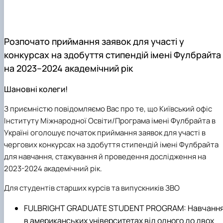
Mentoring of master's students of the ONP
Students’ and teachers’ success in COPILOT
Agroengineering in June
course "Robotic systems in sustainab…
Successful certification of master's graduate
Digital Twins Open Lecture
in the specialty 208 "Agricultur…
3D Visualization and Urban Design lecture
Розпочато приймання заявок для участі у
Future engineers completed AI-referred cours
конкурсах на здобуття стипендій імені Фулбрайта
within the COPILOT project
Modern Applications and Services Practical
на 2023–2024 академічний рік
Workshop lecture
Шановні колеги!
З приємністю повідомляємо Вас про те, що Київський офіс
Інституту Міжнародної Освіти/Програма імені Фулбрайта в
Україні оголошує початок приймання заявок для участі в
чергових конкурсах на здобуття стипендій імені Фулбрайта
для навчання, стажування й проведення дослідження на
2023-2024 академічний рік.
Для студентів старших курсів та випускників ЗВО
FULBRIGHT GRADUATE STUDENT PROGRAM: Навчанн
в американських університетах від одного до двох