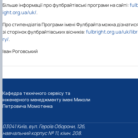
ful
Більше інформації про фулбрайтівські програми на сайті:
ight.org.ua/uk/
.
Про стипендіатів Програми імені Фулбрайта можна дізнатис
fulbright.org.ua/uk/lib
зі сторінок фулбрайтівських вісників:
ry/
.
Іван Роговський
Кафедра технічного сервісу та
інженерного менеджменту імені Миколи
Петровича Момотенка
03041 Київ, вул. Героїв Оборони, 12б,
навчальний корпус № 11, кімн. 208.