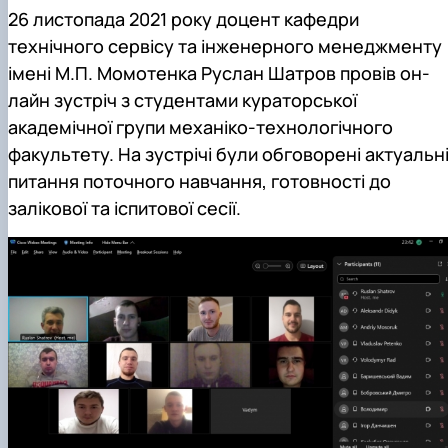
Mentoring of master's students of the ONP
Students’ and teachers’ success in COPILOT
26 листопада 2021 року доцент кафедри
Agroengineering in June
course "Robotic systems in sustainab…
технічного сервісу та інженерного менеджменту
Successful certification of master's graduate
Digital Twins Open Lecture
імені М.П. Момотенка Руслан Шатров провів он-
in the specialty 208 "Agricultur…
3D Visualization and Urban Design lecture
Future engineers completed AI-referred cours
лайн зустріч з студентами кураторської
within the COPILOT project
академічної групи механіко-технологічного
Modern Applications and Services Practical
факультету. На зустрічі були обговорені актуальн
Workshop lecture
питання поточного навчання, готовності до
залікової та іспитової сесії.