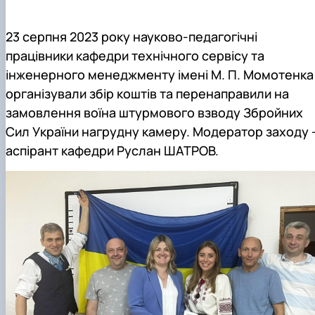
Mentoring of master's students of the ONP
Students’ and teachers’ success in COPILOT
Agroengineering in June
course "Robotic systems in sustainab…
23 серпня 2023 року науково-педагогічні
Successful certification of master's graduate
Digital Twins Open Lecture
in the specialty 208 "Agricultur…
3D Visualization and Urban Design lecture
працівники кафедри технічного сервісу та
Future engineers completed AI-referred cours
інженерного менеджменту імені М. П. Момотенка
within the COPILOT project
організували збір коштів та перенаправили на
Modern Applications and Services Practical
Workshop lecture
замовлення воїна штурмового взводу Збройних
Сил України нагрудну камеру. Модератор заходу 
аспірант кафедри Руслан ШАТРОВ.