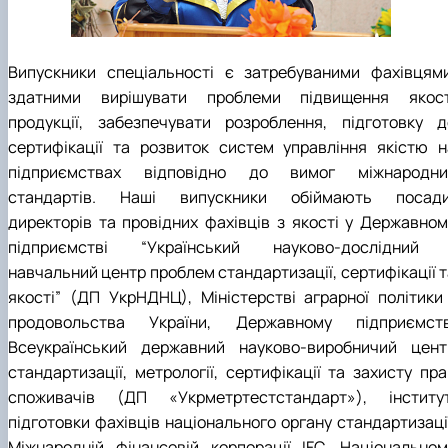
Випускники спеціальності є затребуваними фахівцями
здатними вирішувати проблеми підвищення якост
продукції, забезпечувати розроблення, підготовку д
сертифікації та розвиток систем управління якістю н
підприємствах відповідно до вимог міжнародни
стандартів. Наші випускники обіймають посади
директорів та провідних фахівців з якості у Державном
підприємстві “Український науково-дослідний 
навчальний центр проблем стандартизації, сертифікації т
якості” (ДП УкрНДНЦ), Міністерстві аграрної політики 
продовольства України, Державному підприємств
Всеукраїнський державний науково-виробничий цент
стандартизації, метрології, сертифікації та захисту пра
споживачів (ДП «Укрметртестстандарт»), інститут
підготовки фахівців національного органу стандартизації
Міжнародній фінансовій корпорації IFC, Національном