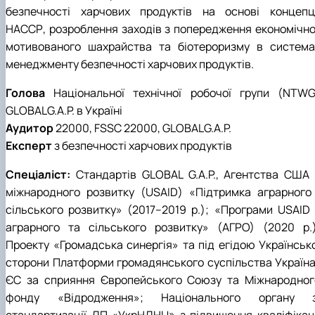
безпечності харчових продуктів на основі концепці
НАССР, розроблення заходів з попередження економічно
мотивованого шахрайства та біотероризму в система
менеджменту безпечності харчових продуктів.
Голова
Національної технічної робочої групи (NTWG
GLOBALG.A.P. в Україні
Аудитор
22000, FSSC 22000, GLOBALG.A.P.
Експерт
з безпечності харчових продуктів
Спеціаліст:
Стандартів GLOBAL G.A.P., Агентства США 
міжнародного розвитку (USAID) «Підтримка аграрного 
сільського розвитку» (2017–2019 р.); «Програми USAID 
аграрного та сільського розвитку» (АГРО) (2020 р.)
Проекту «Громадська синергія» та під егідою Українсько
сторони Платформи громадянського суспільства Україна
ЄС за сприяння Європейського Союзу та Міжнародног
фонду «Відродження»; Національного органу з
стандартизації ДП «УкрНДНЦ» з підвищення кваліфікаці