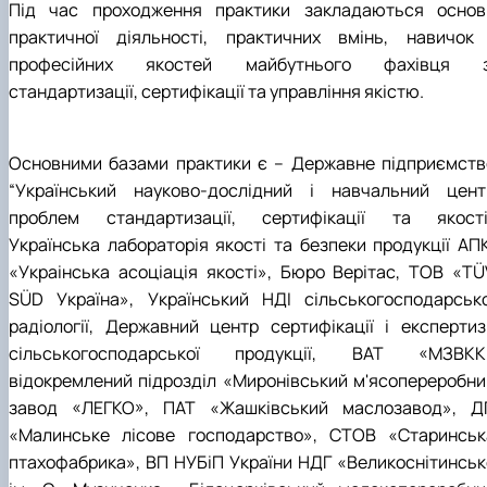
Під час проходження практики закладаються основ
практичної діяльності, практичних вмінь, навичок 
професійних якостей майбутнього фахівця з
стандартизації, сертифікації та управління якістю.
Основними базами практики є – Державне підприємств
“Український науково-дослідний і навчальний цент
проблем стандартизації, сертифікації та якості”
Українська лабораторія якості та безпеки продукції АПК
«Украінська асоціація якості», Бюро Верітас, ТОВ «TÜ
SÜD Україна», Український НДІ сільськогосподарсько
радіології, Державний центр сертифікації і експертиз
сільськогосподарської продукції, ВАТ «МЗВКК
відокремлений підрозділ «Миронівський м'ясопереробни
завод «ЛЕГКО», ПАТ «Жашківський маслозавод», Д
«Малинське лісове господарство», СТОВ «Старинськ
птахофабрика», ВП НУБіП України НДГ «Великоснітинськ