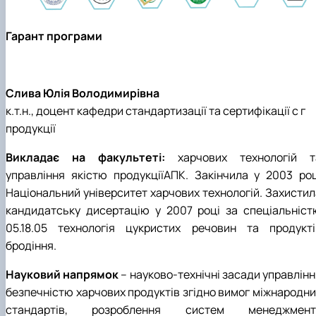
Матеріально-технічна база
Бази практичного навчання здобувачів
Гарант програми
Інформація про акредитацію
Слива Юлія Володимирівна
к.т.н., доцент кафедри стандартизації та сертифікації с г
продукції
Викладає на факультеті:
харчових технологій т
управління якістю продукціїАПК. Закінчила у 2003 роц
Національний університет харчових технологій. Захистил
кандидатську дисертацію у 2007 році за спеціальніст
05.18.05 технологія цукристих речовин та продукті
бродіння.
Науковий напрямок
– науково-технічні засади управлін
безпечністю харчових продуктів згідно вимог міжнародни
стандартів, розроблення систем менеджмент