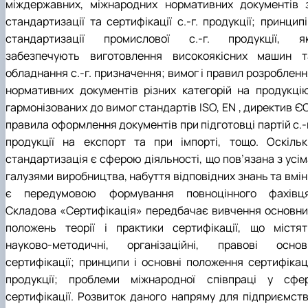
міждержавних, міжнародних нормативних документів з
стандартизації та сертифікації с.-г. продукції; принцип
стандартизації промислової с.-г. продукції, як
забезпечують виготовлення високоякісних машин т
обладнання с.-г. призначення; вимог і правил розробленн
нормативних документів різних категорій на продукцію
гармонізованих до вимог стандартів ISO, EN , директив Є
правила оформлення документів при підготовці партій с.-
продукції на експорт та при імпорті, тощо. Оскільк
стандартизація є сферою діяльності, що пов’язана з усім
галузями виробництва, набуття відповідних знань та вмін
є передумовою формування повноцінного фахівця
Складова «Сертифікація» передбачає вивчення основни
положень теорії і практики сертифікації, що містят
науково-методичні, організаційні, правові основ
сертифікації; принципи і основні положення сертифікаці
продукції; проблеми міжнародної співпраці у сфер
сертифікації. Розвиток даного напряму для підприємств