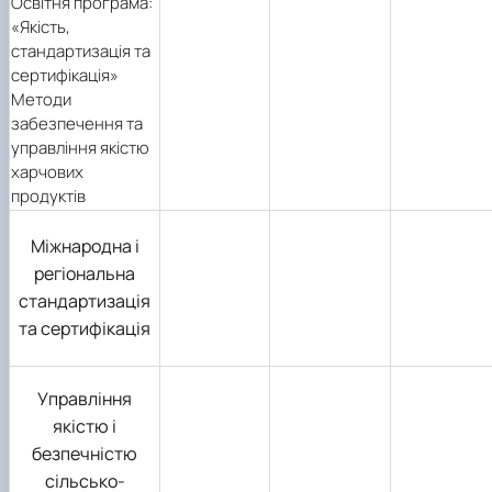
Освітня програма:
«Якість,
стандартизація та
сертифікація»
Методи
забезпечення та
управління якістю
харчових
продуктів
Міжнародна і
регіональна
стандартизація
та сертифікація
Управління
якістю і
безпечністю
сільсько-