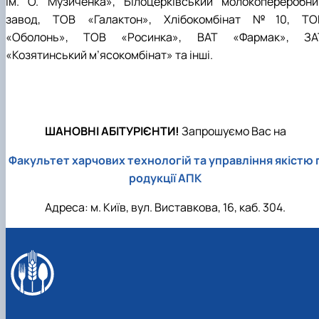
ім. О. Музиченка», Білоцерківський молокопереробни
завод, ТОВ «Галактон», Хлібокомбінат №10, ТО
«Оболонь», ТОВ «Росинка», ВАТ «Фармак», ЗА
«Козятинський м’ясокомбінат» та інші.
ШАНОВНІ АБІТУРІЄНТИ!
Запрошуємо Вас на
Факультет харчових технологій та управління якістю 
родукції АПК
Адреса: м. Київ, вул. Виставкова, 16, каб. 304.