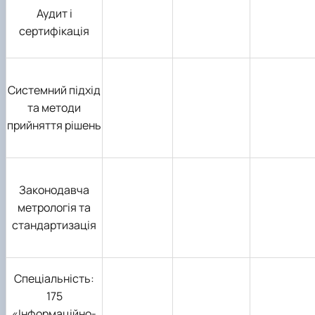
Аудит і
сертифікація
Системний підхід
та методи
прийняття рішень
Законодавча
метрологія та
стандартизація
Спеціальність:
175
«Інформаційно-