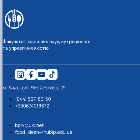
Матеріально-технічна база
Бази практичного навчання здобувачів
Інформація про акредитацію
Факультет харчових наук, нутриціології
та управління якістю
м. Київ, вул. Виставкова, 16
(044) 527-89-50
+380674018672
bplv@ukr.net
food_dean@nubip.edu.ua