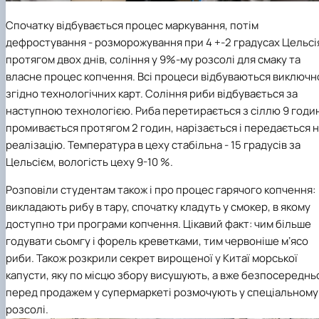
Спочатку відбувається процес маркування, потім
дефростування - розморожування при 4 +-2 градусах Цельсі
протягом двох днів, соління у 9%-му розсолі для смаку та
власне процес копчення. Всі процеси відбуваються виключн
згідно технологічних карт. Соління риби відбувається за
наступною технологією. Риба перетирається з сіллю 9 годи
промивається протягом 2 годин, нарізається і передається 
реалізацію. Температура в цеху стабільна - 15 градусів за
Цельсієм, вологість цеху 9-10 %.
Розповіли студентам також і про процес гарячого копчення:
викладають рибу в тару, спочатку кладуть у смокер, в якому
доступно три програми копчення. Цікавий факт: чим більше
годувати сьомгу і форель креветками, тим червоніше мʼясо
риби. Також розкрили секрет вирощеної у Китаї морської
капусти, яку по місцю збору висушують, а вже безпосереднь
перед продажем у супермаркеті розмочують у спеціальному
розсолі.