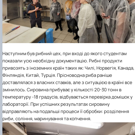
Наступним був рибний цех, при вході до якого студентам
показали усю необхідну документацію. Рибні продукти
привозять з іноземних країн таких як: Чилі, Норвегія, Канада,
Фінляндія, Китай, Турція. Прісноводна риба раніше
доставлялася з власних ставків, але з ситуацією в країні все
змінилось. Сировина прибуває у кількості 20-30 тонн в
температуру -18 градусів, відбувається перевірка домішок у
лабораторії. При успішних результатах сировину
відправляють на подальші процеси її обробки: розділення
риби, соління, маринування та копчення.