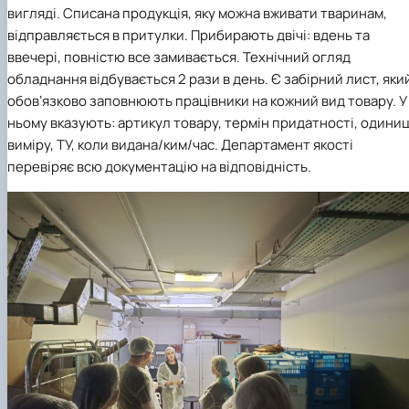
вигляді. Списана продукція, яку можна вживати тваринам,
відправляється в притулки. Прибирають двічі: вдень та
ввечері, повністю все замивається. Технічний огляд
обладнання відбувається 2 рази в день. Є забірний лист, яки
обовʼязково заповнюють працівники на кожний вид товару. У
ньому вказують: артикул товару, термін придатності, одиниц
виміру, ТУ, коли видана/ким/час. Департамент якості
перевіряє всю документацію на відповідність.