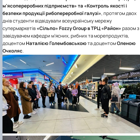
Матеріально-технічна база
м’ясопереробних підприємств» та «Контроль якості і
Бази практичного навчання здобувачів
безпеки продукції рибопереробної галузі»
, протягом двох
Інформація про акредитацію
днів студенти відвідували всеукраїнську мережу
супермаркетів
«Сільпо» Fozzy Group в ТРЦ «Район»
разом з
завідувачем кафедри мʼясних, рибних та морепродуктів,
доцентом
Наталією Голембовською
та доцентом
Оленою
Очколяс
.