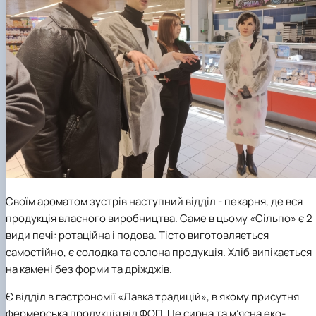
Своїм ароматом зустрів наступний відділ - пекарня, де вся
продукція власного виробництва. Саме в цьому «Сільпо» є 2
види печі: ротаційна і подова. Тісто виготовляється
самостійно, є солодка та солона продукція. Хліб випікається
на камені без форми та дріжджів.
Є відділ в гастрономії «Лавка традицій», в якому присутня
фермерська продукція від ФОП. Це сирна та мʼясна еко-