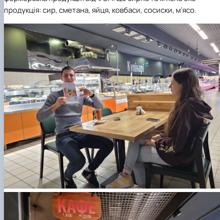
продукція: сир, сметана, яйця, ковбаси, сосиски, мʼясо.