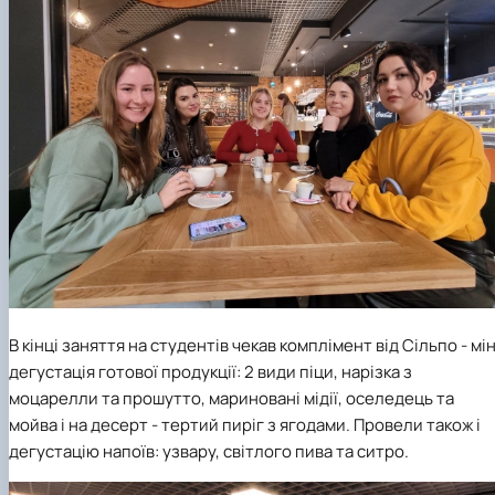
В кінці заняття на студентів чекав комплімент від Сільпо - мін
дегустація готової продукції: 2 види піци, нарізка з
моцарелли та прошутто, мариновані мідії, оселедець та
мойва і на десерт - тертий пиріг з ягодами. Провели також і
дегустацію напоїв: узвару, світлого пива та ситро.