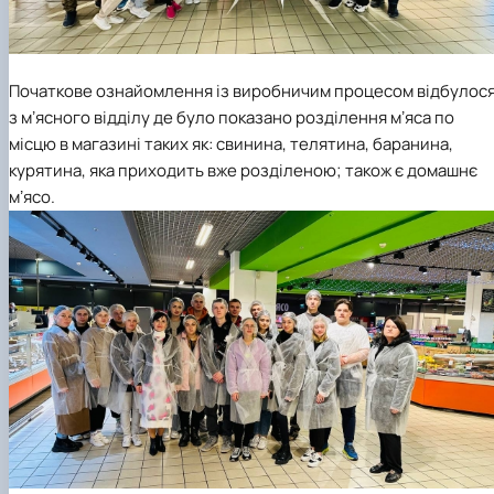
Початкове ознайомлення із виробничим процесом відбулос
з мʼясного відділу де було показано розділення мʼяса по
місцю в магазині таких як: свинина, телятина, баранина,
курятина, яка приходить вже розділеною; також є домашнє
мʼясо.