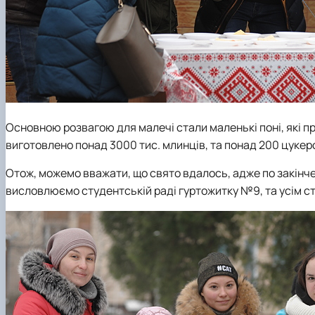
Основною розвагою для малечі стали маленькі поні, які п
виготовлено понад 3000 тис. млинців, та понад 200 цукер
Отож, можемо вважати, що свято вдалось, адже по закін
висловлюємо студентській раді гуртожитку №9, та усім сту