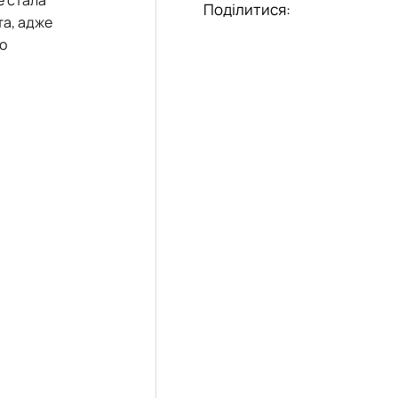
Поділитися:
та, адже
о