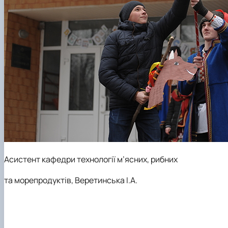
Асистент кафедри технології м
’
ясних, рибних
та морепродуктів,
Веретинська І.А.