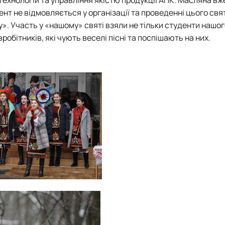
Матеріально-технічна база
т не відмовляється у організації та проведенні цього свя
Бази практичного навчання здобувачів
. Участь у «нашому» святі взяли не тільки студенти нашог
Інформація про акредитацію
івробітників, які чують веселі пісні та поспішають на них.