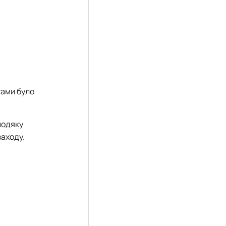
тами було
подяку
заходу.