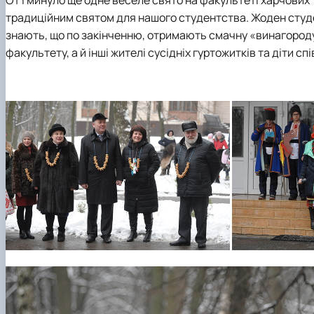
Сторінка магістра
Нормативні документи
традиційним святом для нашого студентства. Жоден студен
Наші випускники
знають, що по закінченню, отримають смачну «винагороду»
Відеородзинки
факультету, а й інші жителі сусідніх гуртожитків та діти сп
Підготовка аспірантів та докторантів
Рада молодих вчених та аспірантів
Підвищення кваліфікації
Скринька довіри