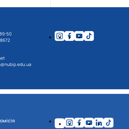
-89-50
18672
net
@nubip.edu.ua
омісія