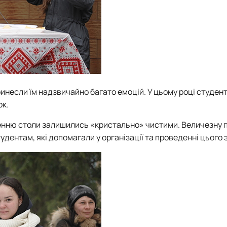
ринесли їм надзвичайно багато емоцій. У цьому році студен
ок.
ченню столи залишились «кристально» чистими. Величезну 
дентам, які допомагали у організації та проведенні цього 