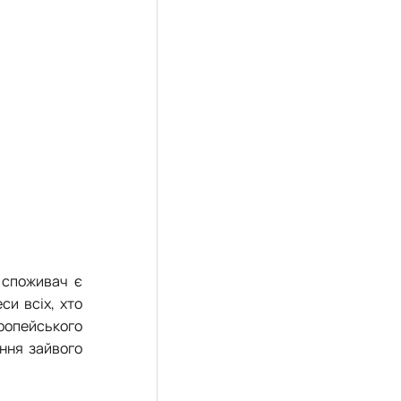
 споживач є
и всіх, хто
вропейського
ння зайвого