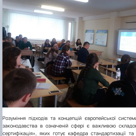
Розуміння підходів та концепцій європейської систем
законодавства в означеній сфері є важливою складово
сертифікація», яких готує кафедра стандартизації та 