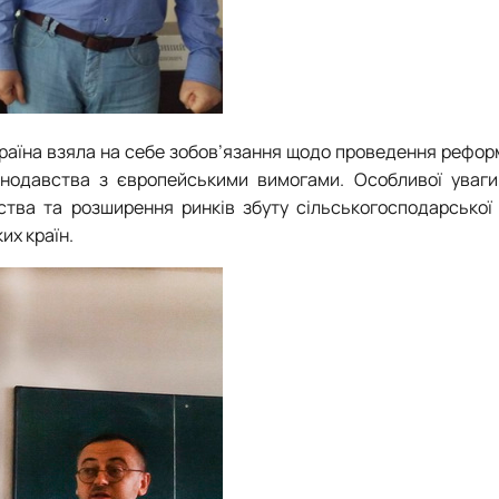
країна взяла на себе зобов’язання щодо проведення рефор
конодавства з європейськими вимогами. Особливої уваги
ства та розширення ринків збуту сільськогосподарської 
их країн.