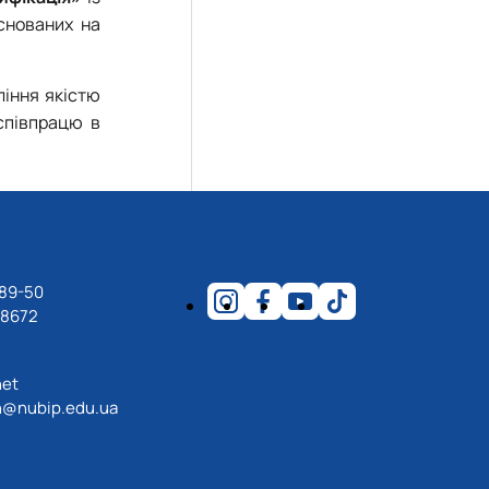
снованих на
ління якістю
співпрацю в
-89-50
18672
net
@nubip.edu.ua