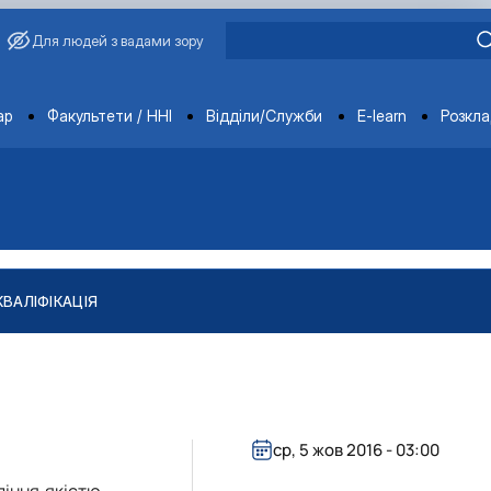
Для людей з вадами зору
ments
ар
Факультети / ННІ
Відділи/Служби
E-learn
Розкл
КВАЛІФІКАЦІЯ
"
тів
ління якістю і безпечністю продукції …
ср, 5 жов 2016 - 03:00
ління якістю