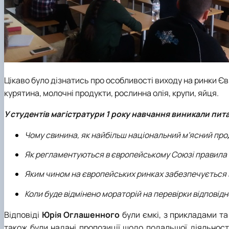
Цікаво було дізнатись про особливості виходу на ринки Є
курятина, молочні продукти, рослинна олія, крупи, яйця.
У студентів магістратури 1 року навчання виникали пит
Чому свинина, як найбільш національний м’ясний прод
Як регламентуються в європейському Союзі правила 
Яким чином на європейських ринках забезпечується з
Коли буде відмінено мораторій на перевірки відповід
Відповіді
Юрія Оглашенного
були ємкі, з прикладами т
також були надані пропозиції щодо подальшої діяльності