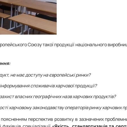
вропейського Союзу такої продукції національного виробниц
ання:
укт, не має доступу на європейські ринки?
інформування споживачів харчової продукції?
ахист власних географічних назв харчових продуктів?
ності харчовому законодавству операторів ринку харчових п
а поясненням перспектив розвитку в зазначених проблемн
 фахівців спеціалізації
«Якість, стандартизація та серт