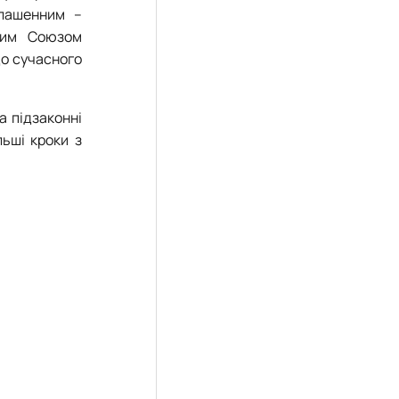
глашенним –
ьким Союзом
до сучасного
а підзаконні
ьші кроки з