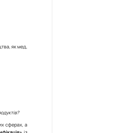
тва, як мед,
родуктів?
их сферах, а
ифікація»
із