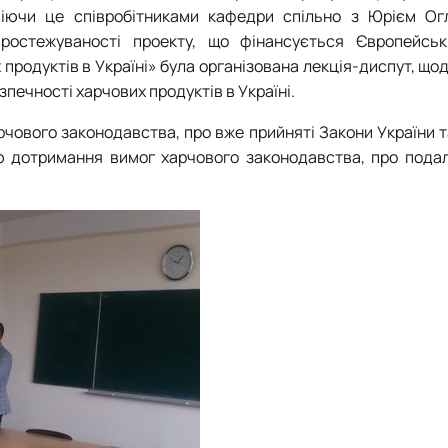
уміючи це співробітниками кафедри спільно з Юрієм О
ростежуваності проекту, що фінансується Європейс
родуктів в Україні» була організована лекція-диспут, що
ечності харчових продуктів в Україні.
рчового законодавства, про вже прийняті Закони України т
ю дотримання вимог харчового законодавства, про подал