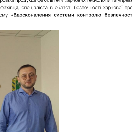
Матеріально-технічна база
фахівця, спеціаліста в області безпечності харчової пр
Бази практичного навчання здобувачів
тему «
Вдосконалення системи контролю безпечност
Інформація про акредитацію