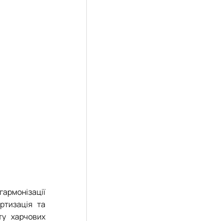
армонізації
ртизація та
ту харчових