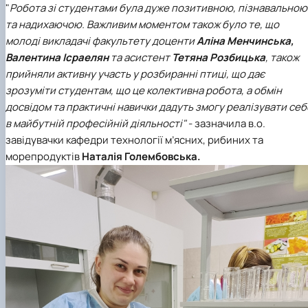
"
Робота зі студентами була дуже позитивною, пізнавальною
та надихаючою. Важливим моментом також було те, що
молоді викладачі факультету доценти
Аліна Менчинська,
Валентина Ісраелян
та асистент
Тетяна Розбицька
,
також
прийняли активну участь у розбиранні птиці, що дає
зрозуміти студентам, що це колективна робота, а обмін
досвідом та практичні навички дадуть змогу реалізувати себ
в майбутній професійній діяльності"
- зазначила в.о.
завідувачки кафедри технології м’ясних, рибиних та
морепродуктів
Наталія Голембовська.