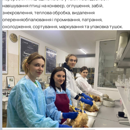
навішування птиці на конвеєр, оглушення, забій,
знекровлення, теплова обробка, видалення
оперенняобпалювання і промивання, патрання,
охолодження, сортування, маркування та упаковка тушок.