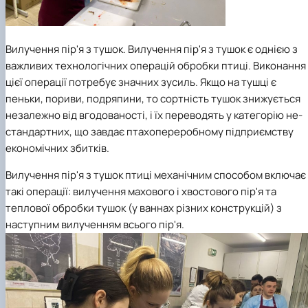
Вилучення пір'я з тушок
. Вилучення пір'я з тушок є однією з
важливих технологічних операцій об­робки птиці. Виконання
цієї операції потребує значних зусиль. Якщо на тушці є
пеньки, пориви, подряпини, то сортність тушок знижується
неза­лежно від вгодованості, і їх переводять у категорію не­
стандартних, що завдає птахопереробному підприємству
економічних збитків.
Вилучення пір'я з тушок птиці механічним способом включає
такі операції: вилучення махового і хвостового пір'я та
теплової обробки тушок (у ваннах різних конструкцій) з
наступним вилученням всього пір'я.