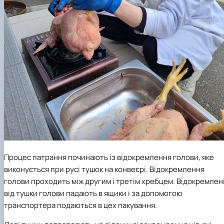
Процес патрання
починають із відокремлення голови, яке
виконується при русі тушок на конвеєрі. Відокремлення
голови проходить між другим і третім хребцем. Відокремлен
від тушки голови падають в ящики і за допомогою
транспортера подаються в цех пакування.