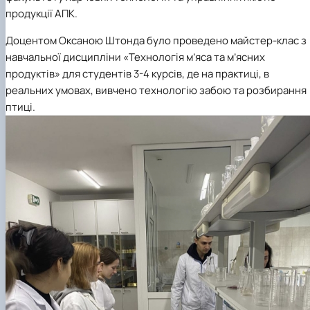
Матеріально-технічна база
продукції АПК.
Бази практичного навчання здобувачів
Інформація про акредитацію
Доцентом
Оксаною Штонд
а
було проведено майстер-клас з
навчальної дисципліни
«Технологія м’яса та м’ясних
продуктів»
для студентів
3-4
курсів, де на практиці, в
реальних умовах, вивчено технологію
забою та розбирання
птиці
.