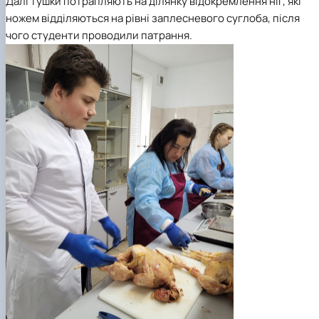
Далі тушки потрапляють на ділянку відокремлення ніг, які
ножем відділяються на рівні заплесневого суглоба, після
чого
студенти проводили
патрання.