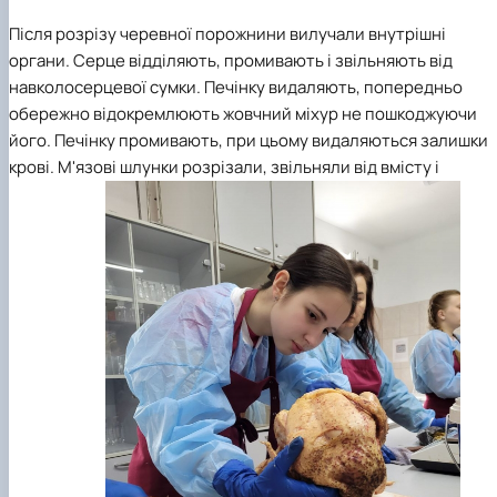
П
ісля розрізу черевної порожнини вилуча
ли
внутрішні
органи
. Серце відділяють, промивають і звільняють від
навколосерцевої сумки.
Печінку видаляють, попередньо
обережно відокремлюють жовчний міхур не пошкоджуючи
його. Печінку промивають, при цьому видаляються залишки
крові. М'язові шлунки розріза
ли
, звіль
няли
від вмісту і