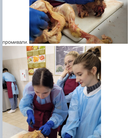
промива
ли
.