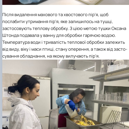
Після видалення махового та хвостового пір'я, щоб
послабити утримання пір'я, яке залишилось на тушці,
застосовують теплову обробку. З цією метою тушки
Оксана
Штонда
подавала
у ванну для об­робки гарячою водою.
Температура води і тривалість теплової обробки залежить
від виду, віку і маси птиці, стану оперен­ня, а також від засто­
сування обладнання, на якому вилучають пір'я.