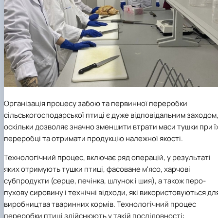
Ор
ганізація процесу забою та первинної переробки
сільськогосподарської птиці є дуже відповідальним заходом
оскільки дозволяє значно зменшити втрати маси тушки при ї
переробці та отримати продукцію належної якості.
Технологічний процес, включає ряд операцій, у результаті
яких отримують тушки птиці, фасоване м'ясо, харчові
субпродукти (серце, печінка, шлунок і шия), а також перо-
пухову сировину і технічні відходи, які використовуються дл
виробництва тваринних кормів. Технологічний процес
переробки птиці здійснюють у такій послідовності: