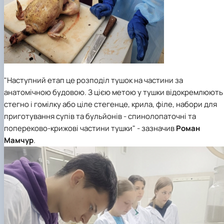
"Н
аступний етап це
розподіл тушок на частини за
анатомічною будовою. З цією метою
у
тушки відокремлюють
стегно і гомілку або ціле стегенце, крила, філе, набори для
приготування супів та бульйонів - спинолопаточні та
попереково-крижові частини тушки"
-
зазначив
Роман
Мамчур
.