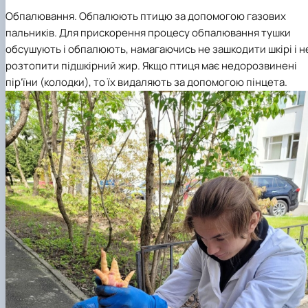
Обпалювання.
Обпалюють птицю за допомогою газових
пальників. Для прискорення процесу обпалювання тушки
обсушують і обпалюють, намагаючись не зашкодити шкір
і
і н
розтопити підшкірний жир. Якщо птиця має недорозвинені
пір’їни (колодки), то їх видаляють за допомогою пінцета.