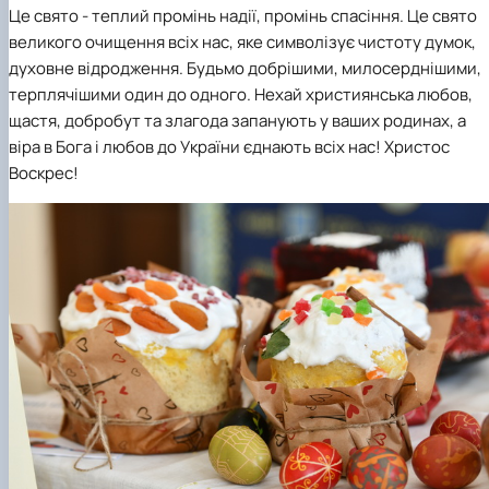
Це свято - теплий промінь надії, промінь спасіння. Це свято
великого очищення всіх нас, яке символізує чистоту думок,
духовне відродження. Будьмо добрішими, милосерднішими,
терплячішими один до одного. Нехай християнська любов,
щастя, добробут та злагода запанують у ваших родинах, а
віра в Бога і любов до України єднають всіх нас! Христос
Воскрес!