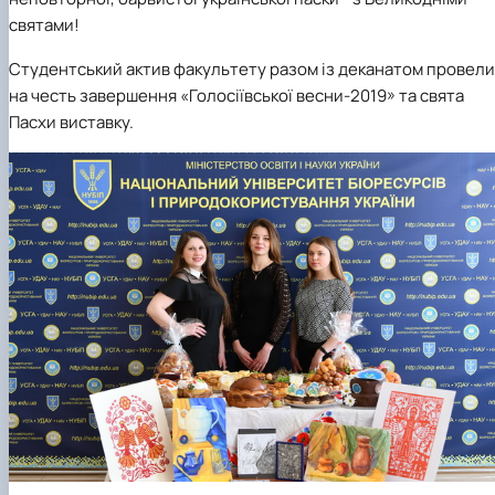
Матеріально-технічна база
святами!
Бази практичного навчання здобувачів
Інформація про акредитацію
Студентський актив факультету разом із деканатом провели
на честь завершення
«Голосіївської весни-2019»
та свята
Пасхи виставку.