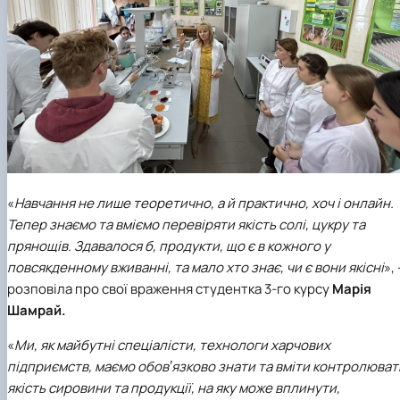
«
Навчання не лише теоретично, а й практично, хоч і онлайн.
Тепер знаємо та вміємо перевіряти якість солі, цукру та
прянощів. Здавалося б, продукти, що є в кожного у
повсякденному вживанні, та мало хто знає, чи є вони якісні
», 
розповіла про свої враження студентка 3-го курсу
Марія
Шамрай.
«
Ми, як майбутні спеціалісти, технологи харчових
підприємств, маємо обовʼязково знати та вміти контролюват
якість сировини та продукції, на яку може вплинути,