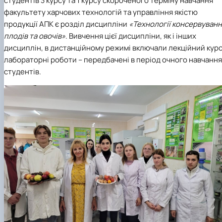
студентів 3 курсу та 1 курсу скороченого терміну навчання
факультету харчових технологій та управління якістю
продукції АПК є розділ дисципліни
«Технології консервуван
плодів та овочів»
. Вивчення цієї дисципліни, як і інших
дисциплін, в дистанційному режимі включали лекційний курс
лабораторні роботи – передбачені в період очного навчання
студентів.