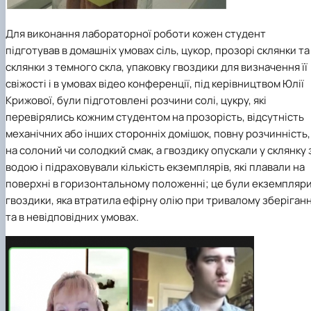
Для виконання лабораторної роботи кожен студент
підготував в домашніх умовах сіль, цукор, прозорі склянки та
склянки з темного скла, упаковку гвоздики для визначення її
свіжості і в умовах відео конференції, під керівництвом Юлії
Крижової, були підготовлені розчини солі, цукру, які
перевірялись кожним студентом на прозорість, відсутність
механічних або інших сторонніх домішок, повну розчинність,
на солоний чи солодкий смак, а гвоздику опускали у склянку 
водою і підраховували кількість екземплярів, які плавали на
поверхні в горизонтальному положенні; це були екземпляр
гвоздики, яка втратила ефірну олію при тривалому зберіганн
та в невідповідних умовах.