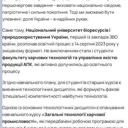
Матеріально-технічна база
першочергове завдання – виховати національно-свідоме,
Бази практичного навчання здобувачів
патріотичне і сильне покоління. Тоді ми зможемо бути
Інформація про акредитацію
упевнені: доля України – в надійних руках.
Саме тому,
Національний університет біоресурсів і
природокористування України,
перший із закладів ЗВО
країни, розпочав освітній процес з 14 серпня 2023 року у
змішаному форматі. Не виключенням стали і студенти
факультету харчових технологій та управління якістю
продукції АПК
, які активно долучились до освітнього
процесу.
Згідно навчального плану, для студентів старших курсів є
вивчення технологічних дисциплін, які формують фахові
(спеціальні) компетентності майбутніх технологів.
Однією із основних технологічних дисциплін є опанування
навчального курсу
«Загальні технології харчової
промисловості»
,
які передбачені робочою програмою для