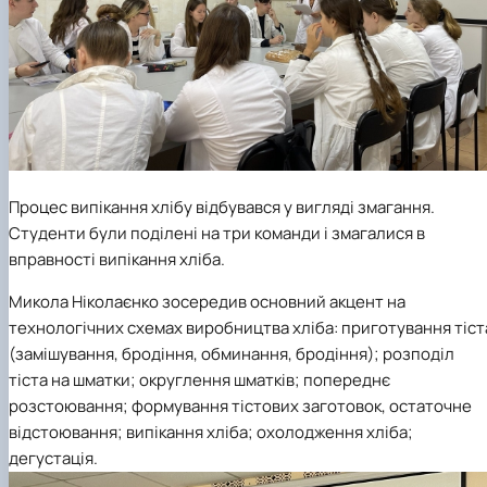
Процес випікання хлібу відбувався у вигляді змагання.
Студенти були поділені на три команди і змагалися в
вправності випікання хліба.
Микола Ніколаєнко
зосередив основний акцент на
технологічних схемах виробництва хліба: приготування тіст
(замішування, бродіння, обминання, бродіння); розподіл
тіста на шматки; округлення шматків; попереднє
розстоювання; формування тістових заготовок, остаточне
відстоювання; випікання хліба; охолодження хліба;
дегустація.