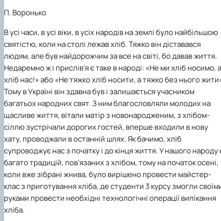
Матеріально-технічна база
П. Воронько
Бази практичного навчання здобувачів
Інформація про акредитацію
В усі часи, в усі віки, в усіх народів на землі було найбільшою
святістю, коли на столі лежав хліб.
Тяжко він
діставався
людям, але був
найдорожчим за все на світі, бо давав життя.
Недаремно ж і прислів’я є таке в народ
і
: «Не ми хліб носимо, 
хліб нас!» або «Не тяжко хліб
носити, а тяжко без нього
жити
Тому в Україні
він
здавна
був і залишається
учасником
багатьох
народних свят. З ним благословляли молодих на
щасливе
життя, вітали
матір з новонародженим, з хлібом-
сіллю
зустрічали дорогих гостей, вперше входили в нову
хату, проводжали в останній шлях. Як бачимо, хліб
супроводжує нас з початку і до кінця
життя. У нашого народу 
багато
традицій, пов’язаних з хлібом,
тому на початок осені,
коли вже зібрані жнива, було вирішено провести майстер-
клас з приготування хліба, де студенти 3 курсу змогли своїм
руками провести необхідні технологічні операції випікання
хліба.