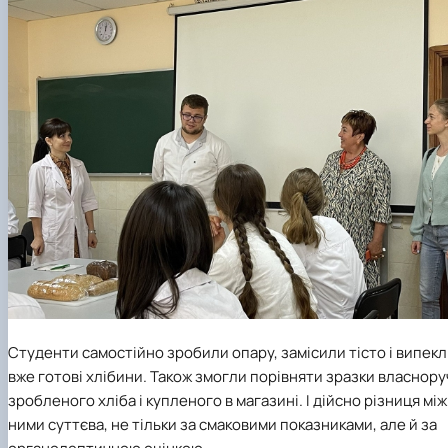
Студенти самостійно зробили опару, замісили тісто і випек
вже готові хлібини. Також змогли порівняти зразки власнору
зробленого хліба і купленого в магазині. І дійсно різниця між
ними суттєва, не тільки за смаковими показниками, але й за