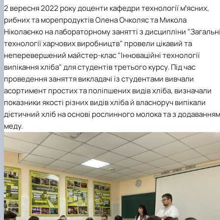
2 вересня 2022 року
доценти кафедри технології м
ꞌ
ясних,
рибних та морепродуктів Олена Очколяс та Микола
Ніколаєнко на лабораторному занятті з дисципліни "Загальн
технології харчових виробництв" провели цікавий та
неперевершений майстер-клас "Інноваційні технології
випікання хліба" для студентів третього курсу. Під час
проведення заняття викладачі із студентами вивчали
асортимент простих та поліпшених видів хліба, визначали
показники якості різних видів хліба й власноруч випікали
дієтичний хліб на основі рослинного молока та з додавання
меду.