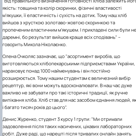
"Від правильного визначення готовності хліба залежить йог
якість: товщина та колір скоринки, фізичні властивості
м'якушки, її еластичність і сухість на дотик. Тому наш хліб
вийшов з хрусткою золотаво-жовтою скоринкою та
пропеченим еластичним м’якушем. І прикладені сили були н
даремні, бо результат вийшов краще всіх сподівань" –
говорить Микола Ніколаєнко.
Олена Очколяс
зазначає, що "асортимент виробів, що
виготовляються хлібопекарськими підприємствами України,
нараховує понад 1000 найменувань і він постійно
розширюється. Тому нашим студентам є величезний вибір
рецептур, які вони можуть вдосконалювати. В наш час дуже
важливо не забувати про такі історичні традиції, як ручне
випікання хліба. Хліб став для нас засобом єднання людей, я
і багато тисяч років до цього".
Денис Журенко, студент 3 курсу 1 групи:
"Ми
отримали
задоволення після таких насичених, цікавих лабораторних
робіт. Дуже раді, що нарешті після тривалих онлайн занять