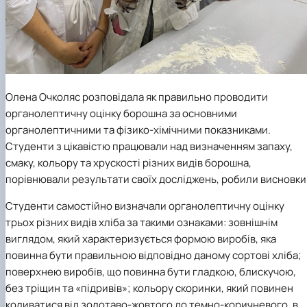
Олена Очколяс
розповідала як правильно проводити
органолептичну оцінку борошна за основними
органолептичними та фізико-хімічними показниками.
Студенти з цікавістю працювали над визначенням запаху,
смаку, кольору та хрускості різних видів борошна,
порівнювали результати своїх досліджень, робили висновки
Студенти самостійно визначали органолептичну оцінку
трьох різних видів хліба за такими ознаками: зовнішнім
виглядом, який характеризується формою виробів, яка
повинна бути правильною відповідно даному сортові хліба;
поверхнею виробів, що повинна бути гладкою, блискучою,
без тріщин та «підривів»; кольору скоринки, який повинен
коливатися від золотаво-жовтого до темно-коричневого, в