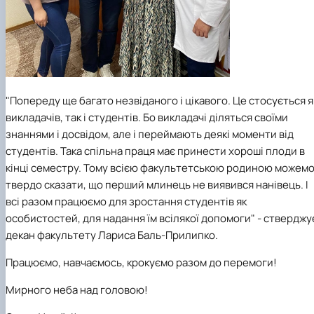
"
Попереду ще багато незвіданого і цікавого. Це стосується я
викладачів, так і студентів. Бо викладачі діляться своїми
знаннями і досвідом, але і переймають деякі моменти від
студентів. Така спільна праця має принести хороші плоди в
кінці семестру. Тому всією
факультетською родиною
можем
твердо сказати, що перший млинець не виявився нанівець. І
всі разом працюємо для зростання студентів як
особистостей, для надання їм всілякої допомоги
" -
стверджу
декан факультету Лариса Баль-Прилипко.
Працюємо, навчаємось, крокуємо разом до перемоги!
Мирного неба над головою!