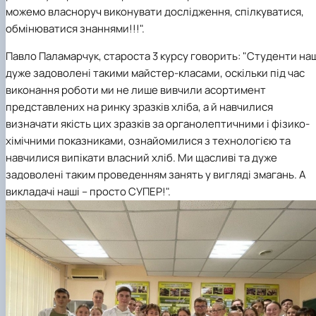
мож
емо
власноруч виконувати дослідження, спілкуватися,
обмінюватися знаннями!!!
".
Павло Паламарчук, староста 3 курсу говорить
: "Студенти на
дуже задоволені такими майстер-класами, оскільки під час
виконання роботи ми не лише вивчили асортимент
представлених на ринку зразків хліба, а й навчилися
визначати якість цих зразків за органолептичними і фізико-
хімічними показниками, ознайомилися з технологією та
навчилися випікати власний хліб. Ми щасливі та дуже
задоволені таким проведенням занять у вигляді змагань. А
викладачі наші – просто СУПЕР!".