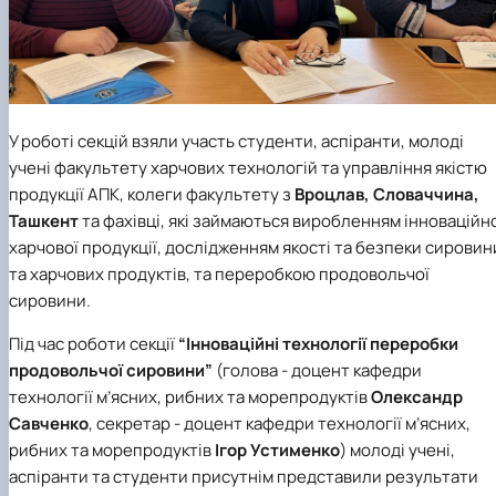
У роботі секцій взяли участь студенти, аспіранти, молоді
учені факультету харчових технологій та управління якістю
продукції АПК, колеги факультету з
Вроцлав
,
Словаччина
,
Ташкент
та фахівці, які займаються виробленням інноваційн
харчової продукції, дослідженням якості та безпеки сировин
та харчових продуктів, та переробкою продовольчої
сировини.
Під час роботи секції
“Інноваційні технології переробки
продовольчої сировини”
(голова - доцент кафедри
технології м’ясних, рибних та морепродуктів
Олександр
Савченко
, секретар - доцент кафедри
технології м’ясних,
рибних та морепродуктів
Ігор Устименко
)
молоді учені,
аспіранти та студенти присутнім представили результати