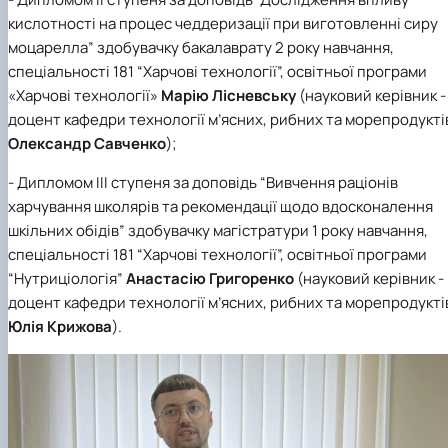
кислотності на процес чеддеризації при виготовленні сиру
моцарелла” здобувачку бакалаврату 2 року навчання,
спеціальності 181 “Харчові технології”, освітньої програми
«Харчові технології»
Марію
Лісневську
(науковий керівник -
доцент кафедри технології м’ясних, рибних та морепродукті
Олександр Савченко
);
- Дипломом ІІІ ступеня за доповідь “Вивчення раціонів
харчування школярів та рекомендації щодо вдосконалення
шкільних обідів” здобувачку
магістратури 1 року навчання,
спеціальності 181 “Харчові технології”, освітньої програми
“Нутриціологія”
Анастасію Григоренко
(науковий керівник -
доцент кафедри технології м’ясних, рибних та морепродукті
Юлія Крижова
).