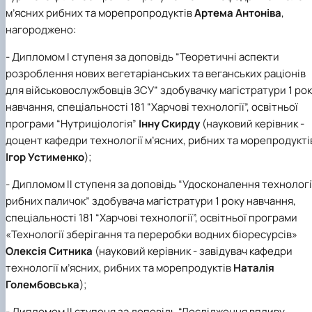
м’ясних рибних та морепропродуктів
Артема Антоніва
,
нагороджено:
- Дипломом І ступеня за доповідь “Теоретичні аспекти
розроблення нових вегетаріанських та веганських раціонів
для військовослужбовців ЗСУ” здобувачку магістратури 1 ро
навчання, спеціальності 181 “Харчові технології”, освітньої
програми “Нутриціологія”
Інну Скирду
(науковий керівник -
доцент кафедри технології м’ясних, рибних та морепродукті
Ігор Устименко
);
- Дипломом ІІ ступеня за доповідь “Удосконалення технологі
рибних паличок” здобувача магістратури 1 року навчання,
спеціальності 181 “Харчові технології”, освітньої програми
«Технології зберігання та переробки водних біоресурсів»
Олексія Ситника
(науковий керівник - завідувач кафедри
технології м’ясних, рибних та морепродуктів
Наталія
Голембовська
);
- Дипломом ІІ ступеня за доповідь “Дослідження впливу