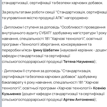
стандартизації, сертифікації та безпеки харчових добавок.
За результатами роботи секції “Стандартизація, сертифікац
та управління якістю продукції АПК” нагороджено:
- Дипломом І ступеня за доповідь “Особливості проведення
внутрішнього аудиту СУБХП” здобувачку магістратури 1 року
навчання, спеціальності 181 “Харчові технології”, освітньої
програми «Технології зберігання, консервування та
переробки м’яса»
Ірину Шабатин
(науковий керівник - доцен
кафедри стандартизації та сертифікації
сільськогосподорарської продукції
Тетяна Науменко
);
- Дипломом ІІ ступеня за доповідь “Стандартизація,
сертифікація та безпека харчових добавок” здобувачку
бакалаврату 4 року навчання, спеціальності 181 “Харчові
технології”, освітньої програми «Харчові технології»
Ксенію
Кузьменко
(доцент кафедри стандартизації та сертифікації
сільськогосподорарської продукції
Артем Антоненко
);