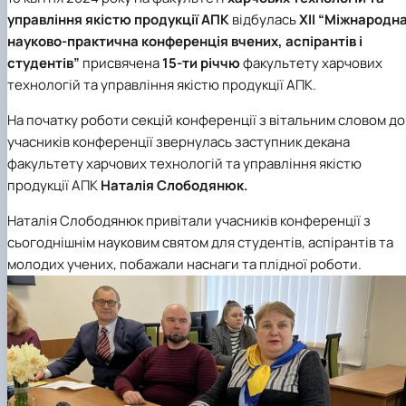
Матеріально-технічна база
управління якістю продукції АПК
відбулась
ХІІ “Міжнародн
Бази практичного навчання здобувачів
науково-практична конференція вчених, аспірантів і
Інформація про акредитацію
студентів”
присвячена
15-ти річчю
факультету харчових
технологій та управління якістю продукції АПК.
На початку роботи секцій конференції з вітальним словом до
учасників конференції звернулась заступник декана
факультету харчових технологій та управління якістю
продукції АПК
Наталія Слободянюк.
Наталія Слободянюк привітали учасників конференції з
сьогоднішнім науковим святом для студентів, аспірантів та
молодих учених, побажали наснаги та плідної роботи.