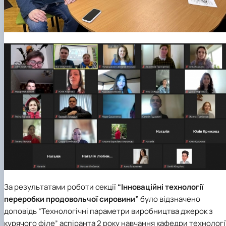
За результатами роботи секції
“Інноваційні технології
переробки продовольчої сировини”
було відзначено
доповідь “Технологічні параметри виробництва джерок з
курячого філе” аспіранта 2 року навчання кафедри технологі