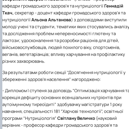
кафедри громадського здоров'я та нутриціології
Геннадій
Ткач,
секретар -
доцент кафедри громадського здоров'я та
нутриціології
Альона Альтанова
) з доповіддями виступили
молоді учені та студенти, тематики яких стосувались аналіз
та дослідження проблем непереносимості глютену та
лактози; удосконалення та розробки раціонів для дітей,
військовослужбовців, людей похилого віку, спортсменів,
веганів, вегетаріанців; впливу харчування на профілактику
різних захворювань.
За результатами роботи секції “Досягнення нутриціології у
збереженні здоров’я населення” нагороджено:
- Дипломом І ступеня за доповідь “Оптимізація харчування т
корекція дефіциту основних есенціальних нутрієнтів при
аутоімунному тиреоїдиті” здобувачку магістратури 1 року
навчання, спеціальності 181 “Харчові технології”, освітньої
програми “Нутриціологія”
Світлану Величко
(науковий
керівник - професор кафедри громадського здоров'я та