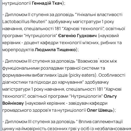
нутриціології
Геннадій Ткач
);
- Дипломом ІІ ступеня за доповідь “Унікальні властивості
Lactobacillus Reuteri” здобувачку магістратури 1 року
навчання, спеціальності 181 “Харчові технології”, освітньої
програми “Нутриціологія”
Євгенію
Гудкович
(науковий
керівник - доцент кафедри технології м’ясних, рибних та
морепродуктів
Людмила Тищенко
);
- Дипломом ІІІ ступеня за доповідь “Взаємозв`язок між
функціональними розладами травної системи та
формуванням вибагливих їдців (picky eaters). Особливості
діагностики та підходи до харчування” здобувачку
магістратури 1 року навчання, спеціальності 181 “Харчові
технології”, освітньої програми “Нутриціологія”
Ольгу
Войнікову
(науковий керівник - завідувач кафедри
громадського здоров'я та нутриціології
Олег Швець
);
- Дипломом ІІІ ступеня за доповідь “ Вплив саплементації
цинку на ймовірність сезонних грві у осіб із незбалансовани