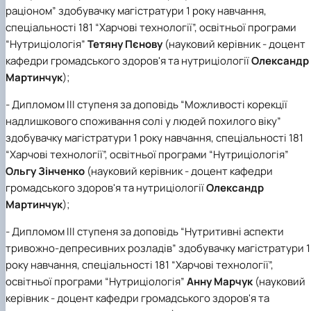
раціоном” здобувачку магістратури 1 року навчання,
спеціальності 181 “Харчові технології”, освітньої програми
“Нутриціологія”
Тетяну Пєнову
(науковий керівник - доцент
кафедри громадського здоров'я та нутриціології
Олександр
Мартинчук
);
- Дипломом ІІІ ступеня за доповідь “Можливості корекції
надлишкового споживання солі у людей похилого віку”
здобувачку магістратури 1 року навчання, спеціальності 181
“Харчові технології”, освітньої програми “Нутриціологія”
Ольгу Зінченко
(науковий керівник - доцент кафедри
громадського здоров'я та нутриціології
Олександр
Мартинчук
);
- Дипломом ІІІ ступеня за доповідь “Нутритивні аспекти
тривожно-депресивних розладів” здобувачку магістратури 1
року навчання, спеціальності 181 “Харчові технології”,
освітньої програми “Нутриціологія”
Анну Марчук
(науковий
керівник - доцент кафедри громадського здоров'я та