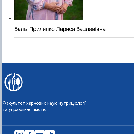
Матеріально-технічна база
Бази практичного навчання здобувачів
Інформація про акредитацію
Баль-Прилипко Лариса Вацлавівна
Факультет харчових наук, нутриціології
та управління якістю