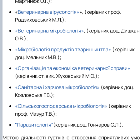
Мартинюк О.Г.);
Звіти гуртка та публікації
Фотогалерея
Фотогалерея
Звіти гуртка та публікації
Звіти гуртка та публікації
«
Ветеринарна вірусологія»
», (керівник проф.
Радзиховський М.Л.);
«Ветеринарна мікробіологія»
, (керівник доц. Дишкан
О.В.);
«Мікробіологія продуктів тваринництва»
(керівник
доц. Мельник М.В.);
«Організація та економіка ветеринарної справи»
(керівник ст. вик. Жуковський М.О.);
«Санітарна і харчова мікробіологія»
(керівник доц.
Козловська Г.В.);
«Сільськогосподарська мікробіологія»
(керівник
проф. Мазур Т.В.);
"Паразитологія"
(керівник доц. Гончаров С.Л.).
Метою діяльності гуртків є створення сприятливих умо