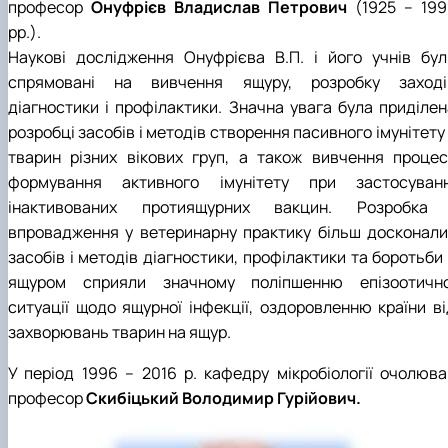
професор
Онуфрієв Владислав Петрович
(1925 – 199
рр.).
Наукові дослідження Онуфрієва В.П. і його учнів бул
спрямовані на вивчення ящуру, розробку заході
діагностики і профілактики. Значна увага була приділен
розробці засобів і методів створення пасивного імунітету
тварин різних вікових груп, а також вивчення процес
формування активного імунітету при застосуванн
інактивованих протиящурних вакцин. Розробка 
впровадження у ветеринарну практику більш досконали
засобів і методів діагностики, профілактики та боротьби
ящуром сприяли значному поліпшенню епізоотично
ситуації щодо ящурної інфекції, оздоровленню країни ві
захворювань тварин на ящур.
У період 1996 – 2016 р. кафедру мікробіології очолюва
професор
Скибіцький Володимир Гурійович.