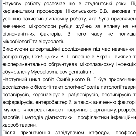
Наукову роботу розпочав ще в студентські роки. Пі
керівництвом професора Нікольського В.В. виконав т
успішно захистив дипломну роботу, яка була присвячен
вивченню мікрофлори рубця жуйних за впливу на не
різноманітних факторів. З того часу не полиша
мікробіології та вірусології.
Виконуючи дисертаційні дослідження під час навчання 
аспірантурі, Скибіцький В. Г. вперше в Україні виявив т
експериментально обґрунтував мікоплазмозну інфекцію
обумовлену Mycoplasma bovigenitalium.
Наступний цикл робіт Скибіцького В. Г був присвячени
дослідженню біології та етіологічної ролі в патології твар
ротавірусів, коронавірусів, рабдовірусів, пестивірусів 
асфарвірусів, ентеробактерій, а також вивченню факторі
імунологічної реактивності тваринного організму, розроб
засобів і методів діагностики і профілактики інфекційни
хвороб тварин.
Після призначення завідувачем кафедри, професо