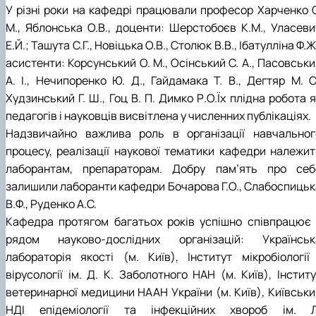
У різні роки на кафедрі працювали професор Харченко С
М., Яблонська О.В., доценти: Шерстобоєв К.М., Уласеви
Е.Й.; Ташута С.Г., Новіцька О.В., Столюк В.В., Ібатулліна Ф.Ж
асистенти: Корсунський О. М., Осінський С. А., Пасовськ
А. І., Нечипоренко Ю. Д., Гайдамака Т. В., Дегтяр М. С.
Худзинський Г. Ш., Гоц В. П. Димко Р.О.Їх плідна робота 
педагогів і науковців висвітлена у численних публікаціях.
Надзвичайно важлива роль в організації навчальног
процесу, реалізації наукової тематики кафедри належит
лаборантам, препараторам. Добру пам’ять про себ
залишили лаборанти кафедри Бочарова Г.О., Слабоспицьк
В.Ф., Руденко А.С.
Кафедра протягом багатьох років успішно співпрацює 
рядом науково-дослідних організацій: Українськ
лабораторія якості (м. Київ), Інститут мікробіології 
вірусології ім. Д. К. Заболотного НАН (м. Київ), Інстит
ветеринарної медицини НААН України (м. Київ), Київськи
НДІ епідеміології та інфекційних хвороб ім. Л