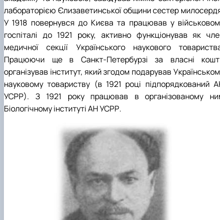
лабораторією Єлизаветинської общини сестер милосердя
У 1918 повернувся до Києва та працював у військовом
госпіталі до 1921 року, активно функціонував як чле
медичної секції Українського наукового товариства
Працюючи ще в Санкт-Петербурзі за власні кошт
організував інститут, який згодом подарував Українськом
науковому товариству (в 1921 році підпорядкований А
УСРР). З 1921 року працював в організованому ни
Біологічному інституті АН УСРР.