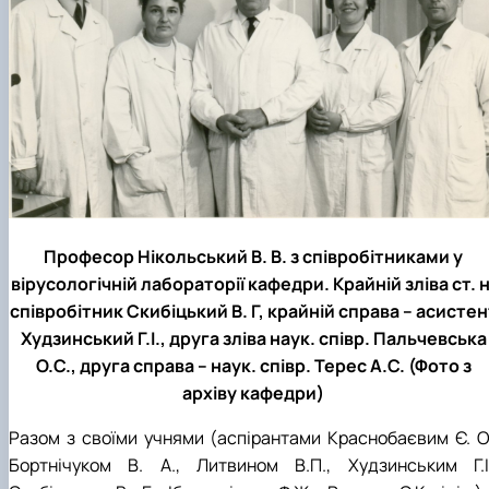
Професор Нікольський В. В. з співробітниками у
вірусологічній лабораторії кафедри. Крайній зліва ст. н
співробітник Скибіцький В. Г, крайній справа – асистен
Худзинський Г.І., друга зліва наук. співр. Пальчевська
О.С., друга справа – наук. співр. Терес А.С. (Фото з
архіву кафедри)
Разом з своїми учнями (аспірантами Краснобаєвим Є. О.
Бортнічуком В. А., Литвином В.П., Худзинським Г.І.