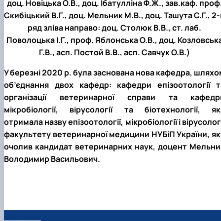
доц. Новіцька О.В., доц. Ібатулліна Ф.Ж., зав.каф. проф
Скибіцький В.Г., доц. Мельник М.В., доц. Ташута С.Г., 2
ряд зліва направо: доц. Столюк В.В., ст. лаб.
Поволоцька І.Г., проф. Яблонська О.В., доц. Козловськ
Г.В., асп. Постой В.В., асп. Савчук О.В.)
У березні 2020 р. була заснована нова кафедра, шляхо
об’єднання двох кафедр: кафедри епізоотології т
організації ветеринарної справи та кафедр
мікробіології, вірусології та біотехнології, як
отримала назву епізоотології, мікробіології і вірусолог
факультету ветеринарної медицини НУБіП України, як
очолив кандидат ветеринарних наук, доцент Мельни
Володимир Васильович.