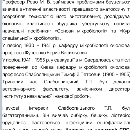
Професор Рево М. В. займався проблемами бруцельозу
вивчав антигенні властивості правцевого анатоксину т
розробляв технологію його виготовлення; досліджува
біологічні властивості збудника туберкульозу; написа
навчальні посібники: «Основи мікробіології» та «Кур
спеціальної мікробіології».
У період 1930 – 1941 р. кафедру мікробіології очолюва
професор Фурсенко Борис Васильович.
У період 1941 – 1955 р. у евакуації в м. Свердловськ та піс
повернення до Києва кафедру мікробіології очолюва
професор Слабоспицький Тимофій Петрович (1905 – 1955)
Тривалий час Слабоспицький Т.П. був декано
ветеринарного факультету, замісником директор
інституту з навчальної і наукової роботи.
Наукові інтереси Слабоспицького Т.П. бул
багатогранними. Він вивчав сибірку, бешиху, лістеріоз
бруцельоз, пастерельоз ,інфекційний енцефаломієлі
коней, чуму свиней тощо. В
перше на території СРС