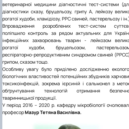
ветеринарної медицини діагностичні тест-системи (дл
діагностики сказу, бруцельозу, грипу А, лейкозу велико
рогатої худоби, хламідіозу, РРС свиней, пастерельозу і ін.
Впровадження розроблених тест-систем суттєв
поліпшило контроль за рядом актуальних для Україн
інфекційних захворювань тварин - лейкозом велико
рогатої худоби, бруцельозом, пастерельозом
респіраторно-репродуктивним синдромом свиней (РРСС)
грипом, сказом тощо.
Особливу увагу було приділено дослідженню еколого
біологічних властивостей потенційних збудників харчови
токсикоінфекцій, зокрема ієрсиній і сальмонел з мето
обґрунтування технологій отримання безпечно
тваринницької продукції.
У період 2016 – 2020 р. кафедру мікробіології очолювал
професор
Мазур Тетяна Василівна.