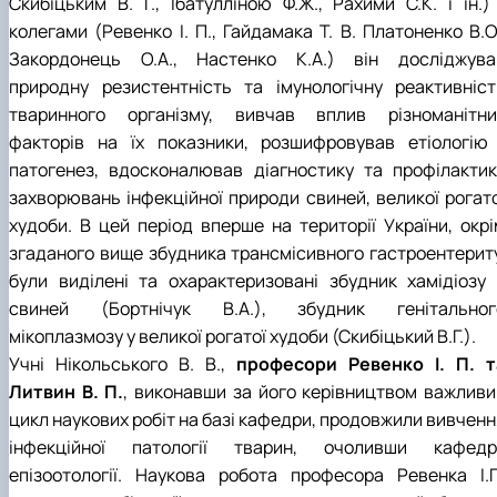
Скибіцьким В. Г., Ібатулліною Ф.Ж., Рахими С.К. і ін.) 
колегами (Ревенко І. П., Гайдамака Т. В. Платоненко В.О
Закордонець О.А., Настенко К.А.) він досліджува
природну резистентність та імунологічну реактивніст
тваринного організму, вивчав вплив різноманітни
факторів на їх показники, розшифровував етіологію 
патогенез, вдосконалював діагностику та профілактик
захворювань інфекційної природи свиней, великої рогато
худоби. В цей період вперше на території України, окрі
згаданого вище збудника трансмісивного гастроентериту
були виділені та охарактеризовані збудник хамідіозу 
свиней (Бортнічук В.А.), збудник генітальног
мікоплазмозу у великої рогатої худоби (Скибіцький В.Г.).
Учні Нікольського В. В.,
професори Ревенко І. П. т
Литвин В. П.
, виконавши за його керівництвом важливи
цикл наукових робіт на базі кафедри, продовжили вивченн
інфекційної патології тварин, очоливши кафедр
епізоотології. Наукова робота професора Ревенка І.П