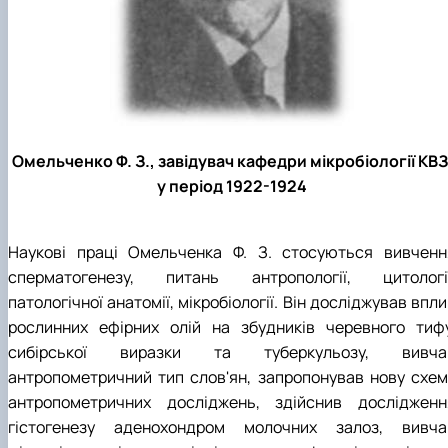
Омельченко Ф. З., завідувач кафедри мікробіології КВЗ
у період 1922-1924
Наукові праці Омельченка Ф. З. стосуються вивченн
сперматогенезу, питань антропології, цитології
патологічної анатомії, мікробіології. Він досліджував впл
рослинних ефірних олій на збудників черевного тифу
сибірської виразки та туберкульозу, вивча
антропометричний тип слов'ян, запропонував нову схем
антропометричних досліджень, здійснив дослідженн
гістогенезу аденохондром молочних залоз, вивча