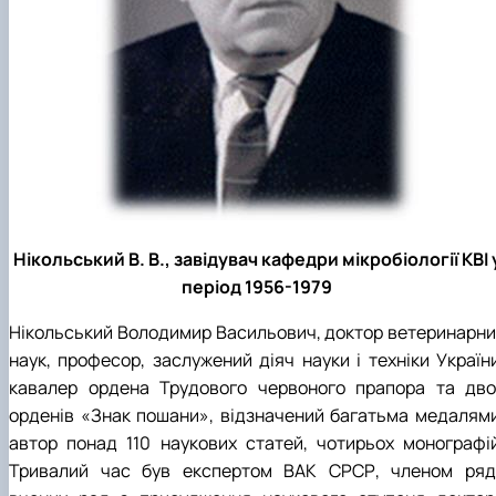
Нікольський В. В., завідувач кафедри мікробіології КВІ 
період 1956-1979
Нікольський Володимир Васильович, доктор ветеринарни
наук, професор, заслужений діяч науки і техніки України
кавалер ордена Трудового червоного прапора та дво
орденів «Знак пошани», відзначений багатьма медалями
автор понад 110 наукових статей, чотирьох монографій
Тривалий час був експертом ВАК СРСР, членом ряд