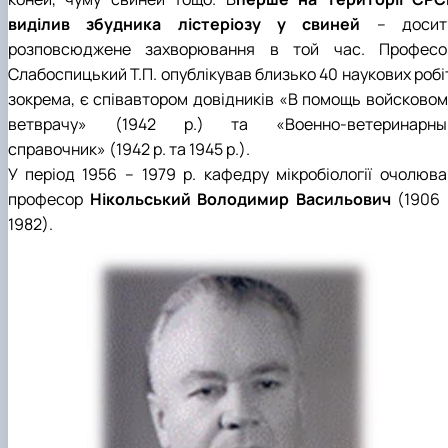
виділив збудника лістеріозу у свиней
– досит
розповсюджене захворювання в той час. Професо
Слабоспицький Т.П. опублікував близько 40 наукових робі
зокрема, є співавтором довідників «В помощь войсковом
ветврачу» (1942 р.) та «Военно-ветеринарны
справочник» (1942 р. та 1945 р.).
У період 1956 – 1979 р. кафедру мікробіології очолюва
професор
Нікольський Володимир Васильович
(1906 
1982).