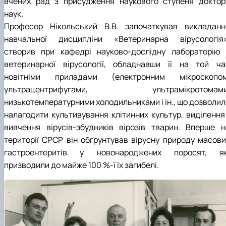
вчених рад з присудження наукового ступеня доктор
наук.
Професор Нікольський В.В. започаткував викладанн
навчальної дисципліни «Ветеринарна вірусологія»
створив при кафедрі науково-дослідну лабораторію 
ветеринарної вірусології, обладнавши її на той ча
новітніми приладами (електронним мікроскопом
ультрацентрифугами, ультрамікротомами
низькотемпературними холодильниками і ін., що дозволил
налагодити культивування клітинних культур, виділення 
вивчення вірусів-збудників вірозів тварин. Вперше н
території СРСР він обґрунтував вірусну природу масови
гастроентеритів у новонароджених поросят, як
призводили до майже 100 %-ї їх загибелі.