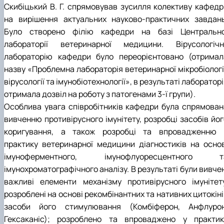
Скибіцький В. Г. спрямовував зусилля колективу кафедр
на вирішення актуальних науково-практичних завдань
Було створено філію кафедри на базі Центрально
лабораторії ветеринарної медицини. Вірусологічн
лабораторію кафедри було переорієнтовано (отримал
назву «Проблемна лабораторія ветеринарної мікробіології
вірусології та імунобіотехнології», в результаті лаборатор
отримала дозвіл на роботу з патогенами 3-ї групи).
Особлива увага співробітників кафедри була спрямован
вивченню противірусного імунітету, розробці засобів йог
коригування, а також розробці та впровадженню 
практику ветеринарної медицини діагностиків на основ
імуноферментного, імунофлуоресцентного т
імунохроматографічного аналізу. В результаті були вивче
важливі елементи механізму противірусного імунітету
розроблені на основі рекомбінантних та нативних цитокін
засоби його стимулювання (Комбіферон, Анфлурон
Гексаканіс); розроблено та впроваджено у практик