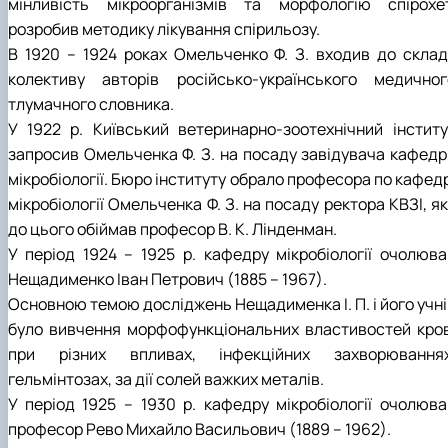
мінливість мікроорганізмів та морфологію спірохет
розробив методику лікування спірильозу.
В 1920 – 1924 роках Омельченко Ф. З. входив до склад
колективу авторів російсько-українського медичног
тлумачного словника.
У 1922 р. Київський ветеринарно-зоотехнічний інститу
запросив Омельченка Ф. З. на посаду завідувача кафедр
мікробіології. Бюро інституту обрало професора по кафед
мікробіології Омельченка Ф. З. на посаду ректора КВЗІ, я
до цього обіймав професор В. К. Лінденман.
У період 1924 – 1925 р. кафедру мікробіології очолюва
Нещадименко Іван Петрович (1885 – 1967).
Основною темою досліджень Нещадименка І. П. і його учні
було вивчення морфофункціональних властивостей кров
при різних впливах, інфекційних захворюваннях
гельмінтозах, за дії солей важких металів.
У період 1925 – 1930 р. кафедру мікробіології очолюва
професор Рево Михайло Васильович (1889 – 1962).