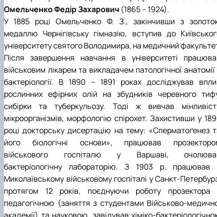
Звіти гуртка та публікації
Фотогалерея
Фотогалерея
Омельченко Федір Захарович
(1865 – 1924).
Звіти гуртка та публікації
Звіти гуртка та публікації
У 1885 році Омельченко Ф. З., закінчивши з золото
медаллю Чернігівську гімназію, вступив до Київськог
університету святого Володимира, на медичний факультет
Після завершення навчання в університеті працюва
військовим лікарем та викладачем патологічної анатомії 
бактеріології. В 1890 – 1891 роках досліджував впли
рослинних ефірних олій на збудників черевного тифу
сибірки та туберкульозу. Тоді ж вивчав мінливіст
мікроорганізмів, морфологію спірохет. Захистивши у 189
році докторську дисертацію на тему: «Сперматоґенез т
його біологічні основи», працював прозекторо
військового госпіталю у Варшаві, очолюва
бактеріологічну лабораторію. З 1903 р. працював 
Миколаївському військовому госпіталі у Санкт-Петербурз
протягом 12 років, поєднуючи роботу прозектора 
педагогічною (заняття з студентами Військово-медично
академії) та науковою, завідував хіміко-бактеріологічно