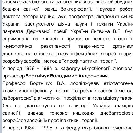
стосувалась біології та патогенних властивостей збудник
бешихи свиней, явищ бактеріофагії. Наукова робот
доктора ветеринарних наук, професора, академіка АН В
України, заслуженого діяча науки і техніки України
лауреата Державної премії України Литвина В.П. бул
спрямована на вивчення природної резистентності т
імунологічної реактивності тваринного організму
дослідження етіопатогенезу інфекційних хвороб тварин
розробку засобів і методів їх профілактики і терапії.
У період 1979 – 1984 р. кафедру мікробіології очолюва
професор
Бортнічук Володимир Андронович
.
Професор Бортнічук В.А. досліджував етіопатогене
хламідійної інфекції у тварин, розробляв засоби і метод
лабораторної діагностики і профілактики хламідіозу твар
(вперше діагностував на території України хламідіо
свиней), вивчав генезис кишкових дисбактеріозів
розробляв засоби їх профілактики і терапії.
У період 1984 – 1995 р. кафедру мікробіології очолюва