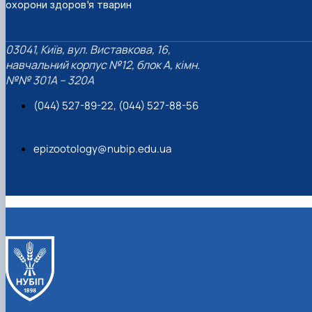
охорони здоров'я тварин
Звіти гуртка та публікації
Фотогалерея
Фотогалерея
Звіти гуртка та публікації
Звіти гуртка та публікації
03041, Київ, вул. Виставкова, 16,
навчальний корпус №12, блок А, кімн.
№№ 301A – 320A
(044) 527-89-22, (044) 527-88-56
epizootology@nubip.edu.ua