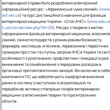
ветеринарної справи було розроблено електронний
інформаційний ресурс: «Африканська чума свиней» (
www
asf.vet.ua
) та курс дистанційного навчання для фахівців
ветеринарної медицини України: «Стоп АЧС!» (
www.edu.v
t.ua/course/view.php?id=25
). Ресурс створено з метою
інформування фахівців ветеринарної медицини, власникі
свиней, свиногосподарств з різним рівнем біозахисту,
фермерів, мисливців, м'ясників, перевізників і пересічних
громадян про стан та ступінь загрози АЧС в Україні та світі
особливості її розпізнання, профілактики і ліквідації в разі
виникнення та ознайомлення з передовим досвідом в
організації протиепізоотичних заходів. Він включає в себе
компоненти ГІС, що забезпечують комфортне внесення
даних в систему з наступною їх візуалізацією та
передбачає активну співпрацю лікарів ветеринарної
медицини із власниками тварин та підконтрольних
об'єктів.