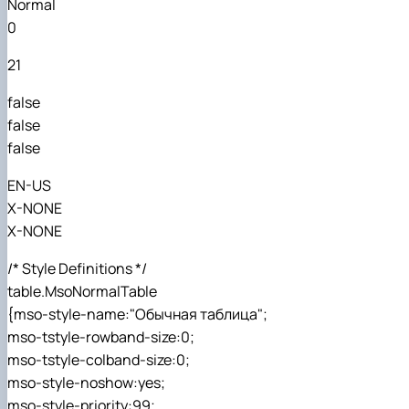
Normal
0
21
false
false
false
EN-US
X-NONE
X-NONE
/* Style Definitions */
table.MsoNormalTable
{mso-style-name:"Обычная таблица";
mso-tstyle-rowband-size:0;
mso-tstyle-colband-size:0;
mso-style-noshow:yes;
mso-style-priority:99;