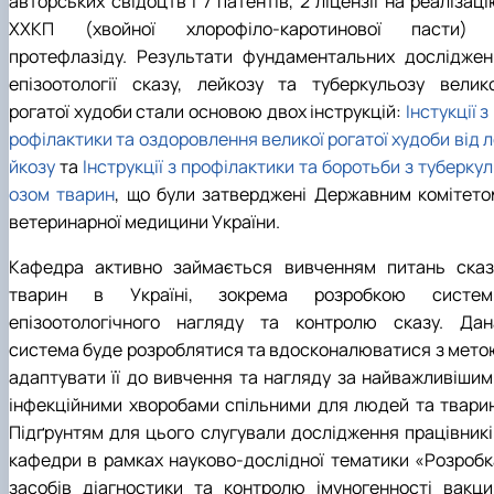
авторських свідоцтв і 7 патентів, 2 ліцензії на реалізац
Звіти гуртка та публікації
Фотогалерея
Фотогалерея
ХХКП (хвойної хлорофіло-каротинової пасти) 
Звіти гуртка та публікації
Звіти гуртка та публікації
протефлазіду. Результати фундаментальних досліджен
епізоотології сказу, лейкозу та туберкульозу велико
рогатої худоби стали основою двох інструкцій:
Інстукції з
рофілактики та оздоровлення великої рогатої худоби від 
йкозу
та
Інструкції з профілактики та боротьби з туберку
озом тварин
, що були затверджені Державним комітето
ветеринарної медицини України.
Кафедра активно займається вивченням питань сказ
тварин в Україні, зокрема розробкою систем
епізоотологічного нагляду та контролю сказу. Дан
система буде розроблятися та вдосконалюватися з мето
адаптувати її до вивчення та нагляду за найважливішим
інфекційними хворобами спільними для людей та тварин
Підґрунтям для цього слугували дослідження працівникі
кафедри в рамках науково-дослідної тематики «Розробк
засобів діагностики та контролю імуногенності вакци