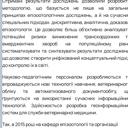
Отримані результати досліджень дозволили розробит
методологію, що базується не лише на загальни
принципах епізоотологічних досліджень, а й на сучасни
спеціальних підходах: дискриптивна, аналітична, доказов
епізоотологія. Це дозволяє більш об’єктивно аналізуват
потенційні ризики виникнення транскордонних т
емерджентних хвороб на популяційному рівні
систематизувати та синтезувати результати досліджень
що дозволяє створити уніфікований концептуальний підхі
до контролю їх в світі.
Науково-педагогічним персоналом розробляються т
впроваджуються нові технології навчання, ветеринарног
обліку та автоматизованого документообігу, щ
ґрунтуються на використанні сучасних інформаційни
технологій. Здійснюється розробка геоінформаційни
систем для служби ветеринарної медицини.
Так, в 2015 році на кафедрі епізоотології та організації