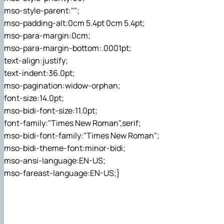
mso-style-parent:"";
mso-padding-alt:0cm 5.4pt 0cm 5.4pt;
mso-para-margin:0cm;
mso-para-margin-bottom:.0001pt;
text-align:justify;
text-indent:36.0pt;
mso-pagination:widow-orphan;
font-size:14.0pt;
mso-bidi-font-size:11.0pt;
font-family:"Times New Roman",serif;
mso-bidi-font-family:"Times New Roman";
mso-bidi-theme-font:minor-bidi;
mso-ansi-language:EN-US;
mso-fareast-language:EN-US;}