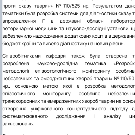
проти сказу тварин» №110/525 нр. Результатом дано
тематики була розробка системи для діагностики сказу т
впровадження її в державні обласні лабораторі
ветеринарної медицини та науково-дослідні установи, щ
забезпечило надходження додаткових коштів в державни
бюджет країни та вивело діагностику на новий рівень.
Співробітниками кафедри також була створена т
розроблена науково-дослідна тематика «Розробк
методології епізоотологічного моніторингу особлив
небезпечних та емерджентних хвороб тварин»№110/50
нр., основною метою якої є розробка методологі
епізоотичного моніторингу особливо небезпечни
транскордонних та емерджентних хвороб тварин на основ
створення уніфікованого концептуального підходу д
систематизованого дослідження і аналізу ци
захворювань.