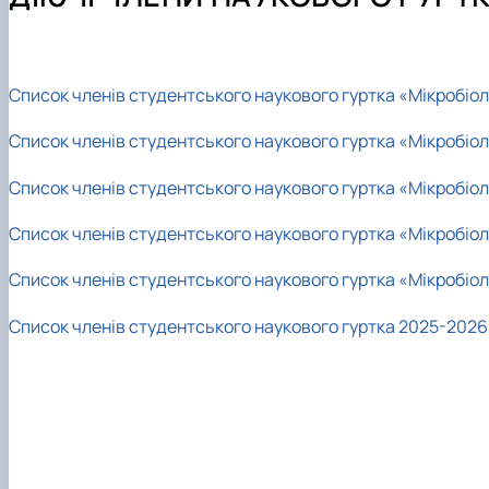
Аспірантура
Співпраця
Ветеринарна епідеміологія
Навчально-методична робота
Навчальні лабораторії
Ветеринарна мікробіологія
Студенту
Наукові школи
Мікробіологія продуктів тваринництва
Вступнику
Наукова робота студентів
Організація ветеринарної справи
Список членів студентського наукового гуртка «Мікробіол
Паразитологія та тропічна ветеринарія
Список членів студентського наукового гуртка «Мікробіол
Санітарна і харчова мікробіологія
Сільськогосподарська мікробіологія
Список членів студентського наукового гуртка «Мікробіол
Список членів студентського наукового гуртка «Мікробіол
Список членів студентського наукового гуртка «Мікробіол
Список членів студентського наукового гуртка 2025-2026 