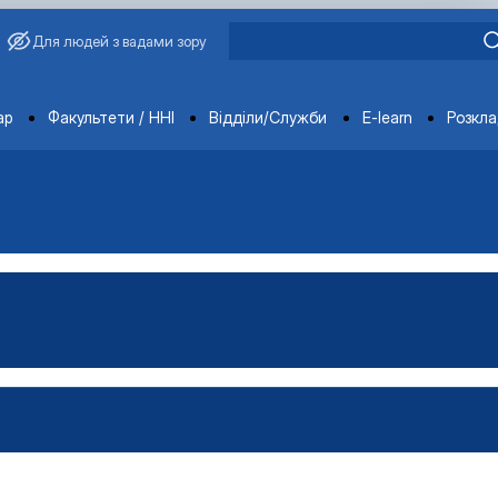
Для людей з вадами зору
ments
ар
Факультети / ННІ
Відділи/Служби
E-learn
Розкл