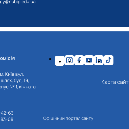
ogy@nubip.edu.ua
омісія
м. Київ вул.
шлях, буд. 19,
Карта сайт
пус № 1, кімната
-42-63
Офіційний портал сайту
-83-08