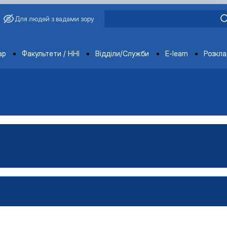
Для людей з вадами зору
ments
ар
Факультети / ННІ
Відділи/Служби
E-learn
Розкл