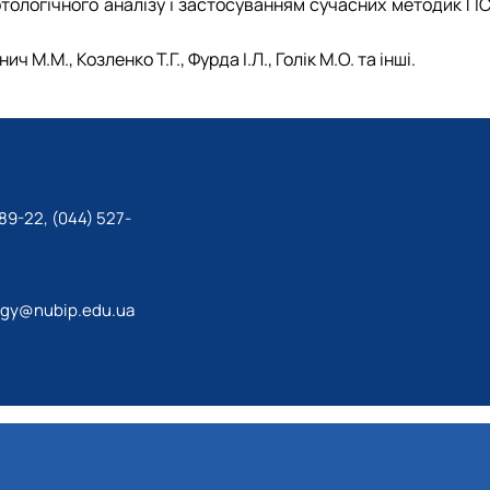
ологічного аналізу і застосуванням сучасних методик ГІС
М.М., Козленко Т.Г., Фурда І.Л., Голік М.О. та інші.
89-22, (044) 527-
ogy@nubip.edu.ua