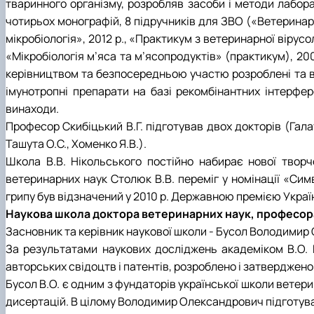
тваринного організму, розробляв засоби і методи лабора
чотирьох монографій, 8 підручників для ЗВО («Ветеринарн
мікробіологія», 2012 р., «Практикум з ветеринарної вірусол
«Мікробіологія м’яса та м’ясопродуктів» (практикум), 200
керівництвом та безпосередньою участю розроблені та в
імунотропні препарати на базі рекомбінантних інтерфер
винаходи.
Професор Скибіцький В.Г. підготував двох докторів (Галатю
Ташута О.С., Хоменко Я.В.).
Школа В.В. Нікольського постійно набирає нової творч
ветеринарних наук Столюк В.В. переміг у номінації «Сим
грипу був відзначений у 2010 р. Державною премією Украї
Наукова школа доктора ветеринарних наук, професора, 
Засновник та керівник наукової школи - Бусол Володимир 
За результатами наукових досліджень академіком В.О. Бу
авторських свідоцтв і патентів, розроблено і затверджено
Бусол В.О. є одним з фундаторів української школи ветер
дисертацій. В цілому Володимир Олександрович підготував