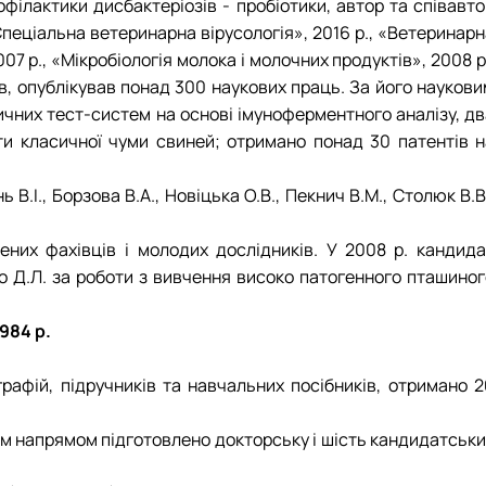
філактики дисбактеріозів - пробіотики, автор та співавто
«Спеціальна ветеринарна вірусологія», 2016 р., «Ветеринар
007 р., «Мікробіологія молока і молочних продуктів», 2008 р
ків, опублікував понад 300 наукових праць. За його науков
чних тест-систем на основі імуноферментного аналізу, дв
оти класичної чуми свиней; отримано понад 30 патентів н
В.І., Борзова В.А., Новіцька О.В., Пекнич В.М., Столюк В.В
ених фахівців і молодих дослідників. У 2008 р. кандида
о Д.Л. за роботи з вивчення високо патогенного пташиног
984 р.
рафій, підручників та навчальних посібників, отримано 2
цим напрямом підготовлено докторську і шість кандидатськ