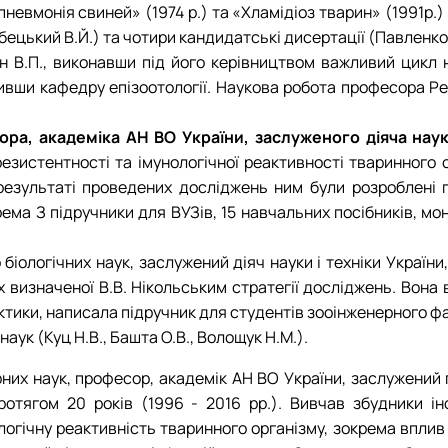
евмонія свиней» (1974 р.) та «Хламідіоз тварин» (1991р.) 
ький В.Й.) та чотири кандидатські дисертації (Павленко М.
н В.П., виконавши під його керівництвом важливий цикл на
ивши кафедру епізоотології. Наукова робота професора Рев
а, академіка АН ВО України, заслуженого діяча науки
истентності та імунологічної реактивності тваринного орг
 В результаті проведених досліджень ним були розроблен
рема З підручники для ВУЗів, 15 навчальних посібників, мо
біологічних наук, заслужений діяч науки і техніки Україн
ах визначеної В.В. Нікольським стратегії досліджень. Вона 
ктики, написала підручник для студентів зооінженерного фа
аук (Куц Н.В., Башта О.В., Волощук Н.М.).
арних наук, професор, академік АН ВО України, заслужений
отягом 20 років (1996 - 2016 рр.). Вивчав збудники ін
ологічну реактивність тваринного організму, зокрема вплив