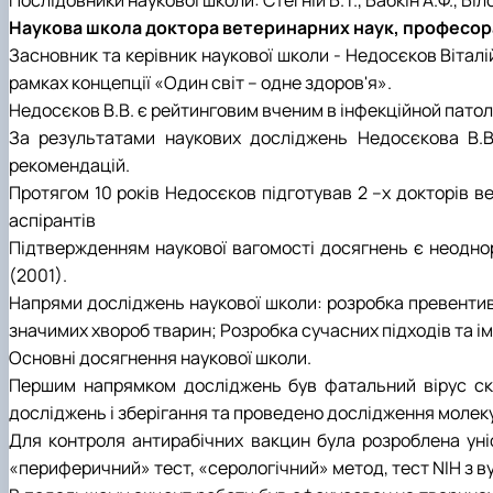
Наукова школа доктора ветеринарних наук, професора Н
Засновник та керівник наукової школи - Недосєков Віталі
рамках концепції «Один світ – одне здоров'я».
Недосєков В.В. є рейтинговим вченим в інфекційной патолог
За результатами наукових досліджень Недосєкова В.В.
рекомендацій.
Протягом 10 років Недосєков підготував 2 –х докторів ве
аспірантів
Підтвержденням наукової вагомості досягнень є неоднор
(2001).
Напрями досліджень наукової школи: розробка превентивн
значимих хвороб тварин; Розробка сучасних підходів та ім
Основні досягнення наукової школи.
Першим напрямком досліджень був фатальний вірус сказу
досліджень і зберігання та проведено дослідження молекул
Для контроля антирабічних вакцин була розроблена уніф
«периферичний» тест, «серологічний» метод, тест NIH з в