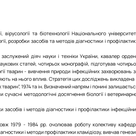
 вірусології та біотехнології Національного університет
ії, розробки засобів та методів діагностики і профілакти
заслужений діяч науки і техніки України, кавалер орден
аукових статей, чотирьох монографій, підготував чотирьо
гії тварин - вивчення природи інфекційних захворювань з
ляють на нього вплив. Стратегія цих досліджень викладена
тварин", 1974 та ін. Визначений напрям і понині залишаєть
 сучасні методологічні досягнення біології і ветеринарно
ки засобів і методів діагностики і профілактики інфекційн
одовж 1979 - 1984 рр. очолював роботу колективу кафедр
діагностики і методи профілактики хламідіозу, вивчав генез