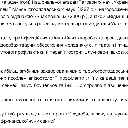
 (академіком) Національної академії аграрних наук Україн
адемії сільськогосподарських наук (1997 р.), нагородженн
овою відзнакою «Знак пошани» (2006 р.), знаком «Відмінни
ни «За заслуги в розвитку ветеринарної медицини України
цесу при інфекційних та інвазійних хворобах та проведенн
воробах тварин; збереження молодняку с.-г. тварин і птиц
упової профілактики й терапії гострих шлунково-кишкових 
з найбільш згубними захворюваннями сільськогосподарськи
х проблем епізоотології, профілактики й ліквідації таки
а свиней, ящур, бруцельоз та інші, що сприяло підвищенн
 до конструювання протилейкозних вакцин і спільно з учня
і туберкульозу великої рогатої худоби, впливу на імунни
 африканської чуми свиней.