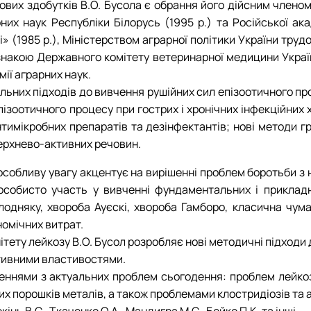
вих здобутків В.О. Бусола є обрання його дійсним членом
них наук Республіки Білорусь (1995 р.) та Російської ак
(1985 р.), Міністерством аграрної політики України труд
дзнакою Державного комітету ветеринарної медицини Украї
мії аграрних наук.
ьних підходів до вивчення рушійних сил епізоотичного про
зоотичного процесу при гострих і хронічних інфекційних х
тимікробних препаратів та дезінфектантів; нові методи гр
ерхнево-активних речовин.
 особливу увагу акцентує на вирішенні проблем боротьби 
особисто участь у вивченні фундаментальних і прикладни
олодняку, хвороба Ауєскі, хвороба Гамборо, класична чум
омічних витрат.
тету лейкозу В.О. Бусол розробляє нові методичні підходи
ктивними властивостями.
ннями з актуальних проблем сьогодення: проблем лейкозу 
них порошків металів, а також проблемами клостридіозів та
кінь В.С., Ткаченко О.А., Мандигра М.С., Бойко П.К. та інші.