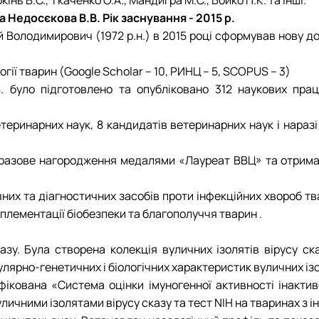
едосєкова В.В. Рік заснування - 2015 р.
й Володимирович (1972 р.н.) в 2015 році сформував нову д
ії тварин (Google Scholar – 10, РИНЦ – 5, SCOPUS – 3)
 було підготовлено та опубліковано 312 наукових прац
теринарних наук, 8 кандидатів ветеринарних наук і наразі 
азове нагородження медалями «Лауреат ВВЦ» та отримання
их та діагностичних засобів проти інфекційних хвороб тв
плементації біобезпеки та благополуччя тварин .
. Була створена колекція вуличних ізолятів вірусу сказ
ярно-генетичних і біологічних характеристик вуличних ізоля
ікована «Система оцінки імуногенної активності інактив
уличними ізолятами вірусу сказу та тест NIH на тваринах з