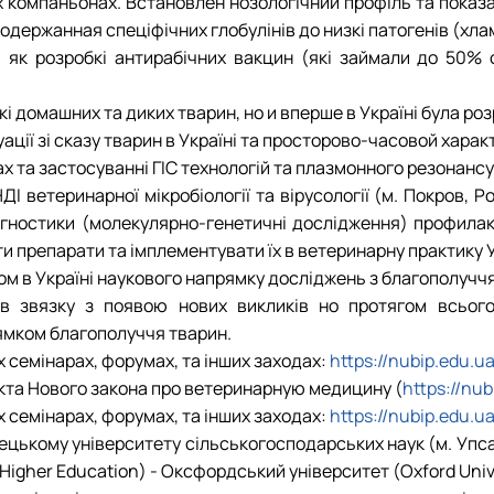
омпаньонах. Встановлен нозологічний профіль та показана 
 одержанная спеціфічних глобулінів до низкі патогенів (хламі
як розробкі антирабічних вакцин (які займали до 50% об
і домашних та диких тварин, но и вперше в Україні була роз
ії зі сказу тварин в Україні та просторово-часовой характер
х та застосуванні ГІС технологій та плазмонного резонансу
ветеринарної мікробіології та вірусології (м. Покров, Ро
іагностики (молекулярно-генетичні дослідження) профила
 препарати та імплементувати їх в ветеринарну практику У
ом в Україні наукового напрямку досліджень з благополуччя 
в звязку з появою нових викликів но протягом всього 
ямком благополуччя тварин.
х семінарах, форумах, та інших заходах:
https://nubip.edu.u
та Нового закона про ветеринарную медицину (
https://nu
х семінарах, форумах, та інших заходах:
https://nubip.edu.u
цькому університету сільськогосподарських наук (м. Упсала
es Higher Education) - Оксфордський університет (Oxford Univ