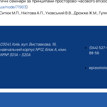
ичні семінари за принципами просторово-часового епізоот
u.ua/node/71903
)
юк М.П., Нікітова А.П., Уховський В.В., Дрожже Ж.М., Гулянич 
03041, Київ, вул. Виставкова, 16,
(044) 527-
навчальний корпус №12, блок А, кімн.
88-56
№№ 301A – 320A
epizootol