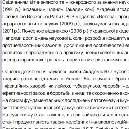
Свідченням вітчизняного та міжнародного визнання науко
(1991 р.) іноземним членом (академіком) Академії аграр
Президією Верховної Ради СРСР медаллю «Ветеран праці» 
аграрної освіти та науки» (2009 р.), заохочувальною ві
(2011 р.), Почесною відзнакою (2006 р.) Української акаде
Напрями досліджень наукової школи: розробка концептуал
протиепізоотичних заходів; дослідження особливостей епі
розвиток і впровадження в практику нових біологічних ан
респіраторних захворювань тварин із використанням пов
Основні досягнення наукової школи. Академік В.О. Бусол
тварин, розповсюджених в Україні. Він керував і брав 
інфекційних хвороб, як лейкоз, туберкульоз, хвороби м
ефективності заходів боротьби з ними та скороченню екон
На основі фундаментальних досліджень патогенезу й імуні
виготовляє і успішно апробує імуноген з високими проте
На сучасному етапі науковці школи займаються дослідже
стан і продуктивність тварин колоїдних і нанокомпозицій
Послідовники наукової школи: Стегній Б.Т., Бабкін А.Ф., Біло