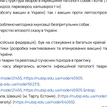
структура хвороб в інфекційній патології собак і котів (
діоз, парвовіроз, каліцівіроз т ін).
сягу вакцин в Україні) так і вакцин проти лептоспірозу
роблено методика імунізації безпритульних собак .
істікі епізоотії сказу в Україні.
.
сійська федерація), був на стажуванні в багатьох країнаї
ктики (розробка інактивованих та атенуюваних вакцин) та
країни.
тварин та реалізації сучасних підходів в практику.
часу зберігались аспекти інфекційной патології твари
a/node/21455
,
https://nubip.edu.ua/node/45905
.
bip.edu.ua/node/56231
).
a/node/21455
,
https://nubip.edu.ua/node/45905.&nbsp
;
, Швеція) (м. Тарту, Естонія), (
https://nubip.edu.ua/node
ersity) (
https://nubip.edu.ua/node/64065
)