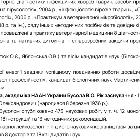
торної діагностики інфекційних хвороб тварин, засоби про
а вірусологія», 2004 р., «Інфекціологія вірозів тварин», 
огії», 2006 р., «Практикум з ветеринарної мікробіології», 2
8 р. та ін.), ряду інших методичних посібників та довідни
проваджені в практику ветеринарної медицини 8 діагности
онів та нативних цитокінів, - співрозробник вакцини пр
к О.Є., Яблонська О.В.) та вісім кандидатів наук (Білоконь 
ої енергії завдяки успішному поєднанню роботи досвідч
вол професійності», кандидат біологічних наук Мартиненк
ни.
академіка НААН України Бусола В.О. Рік заснування - 1
Олександрович (народився 8 березня 1936 р.).
солом опубліковано 476 наукових робіт, у т. ч. 12 моног
 18 інструкцій та 13 методичних рекомендацій.
инарної лейкозології – під його науковим керівництвом за 
 8 докторів та 18 кандидатів наук.