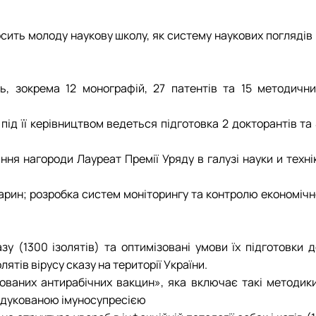
осить молоду наукову школу, як систему наукових поглядів
ь, зокрема 12 монографій, 27 патентів та 15 методични
під її керівництвом ведеться підготовка 2 докторантів та
 нагороди Лауреат Премії Уряду в галузі науки и технік
арин; розробка систем моніторингу та контролю економічн
у (1300 ізолятів) та оптимізовані умови їх підготовки д
тів вірусу сказу на території України.
ованих антирабічних вакцин», яка включає такі методики
 індукованою імуносупресією