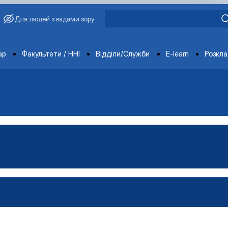
Для людей з вадами зору
ments
ар
Факультети / ННІ
Відділи/Служби
E-learn
Розкл