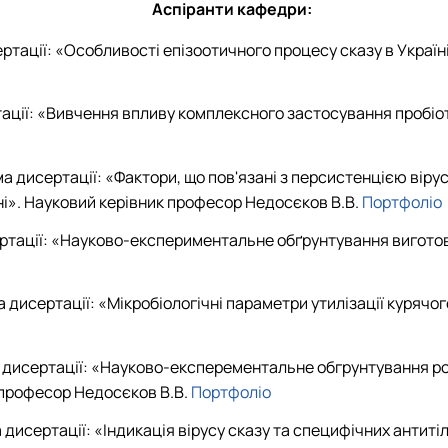
Аспіранти кафедри:
ертації: «Особливості епізоотичного процесу сказу в Україн
тації: «Вивчення впливу комплексного застосування пробіо
ма дисертації: «Фактори, що пов'язані з персистенцією вір
аїні». Науковий керівник професор Недосєков В.В.
Портфоліо
ртації: «Науково-експериментальне обґрунтування виготовл
 дисертації: «Мікробіологічні параметри утилізації курячо
ма дисертації: «Науково-експерементальне обгрунтування р
к професор Недосєков В.В.
Портфоліо
дисертації: «Індикація вірусу сказу та специфічних антит