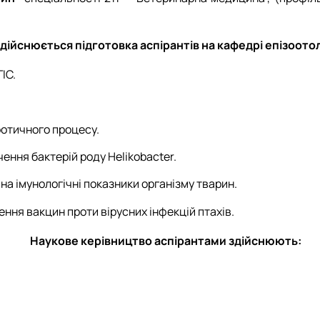
ійснюється підготовка аспірантів на кафедрі епізоотологі
ІС.
оотичного процесу.
чення бактерій роду Helikobacter.
на імунологічні показники організму тварин.
ня вакцин проти вірусних інфекцій птахів.
Наукове керівництво аспірантами здійснюють: