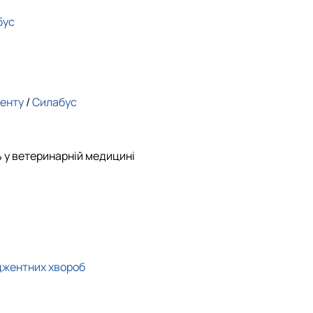
бус
енту
/
Силабус
ь у ветеринарній медицині
джентних хвороб