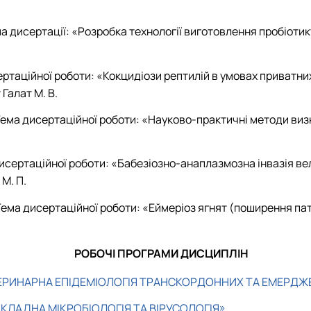
а дисертації: «Розробка технології виготовлення пробіоти
ертаційної роботи: «Кокцидіози рептилій в умовах приватних
Галат М. В.
. Тема дисертаційної роботи: «Науково-практичні методи в
дисертаційної роботи: «Бабезіозно-анаплазмозна інвазія ве
М. П.
 Тема дисертаційної роботи: «Еймеріоз ягнят (поширення пат
РОБОЧІ ПРОГРАМИ ДИСЦИПЛІН
ЕРИНАРНА ЕПІДЕМІОЛОГІЯ ТРАНСКОРДОННИХ ТА ЕМЕРДЖ
ЛАДНА МІКРОБІОЛОГІЯ ТА ВІРУСОЛОГІЯ»