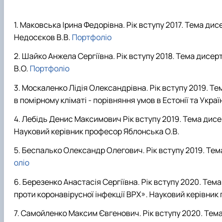
Маковська Ірина Федорівна. Рік вступу 2017. Тема дис
Недосєков В.В.
Портфоліо
Шайко Анжела Сергіївна. Рік вступу 2018. Тема дисер
В.О.
Портфоліо
Москаленко Лідія Олександрівна. Рік вступу 2019. Те
в помірному кліматі - порівняння умов в Естонії та Укр
Лебідь Денис Максимович Рік вступу 2019. Тема дисе
Науковий керівник професор Яблонська О.В.
Беспалько Олександр Олегович. Рік вступу 2019. Тема
оліо
Березенко Анастасія Сергіївна. Рік вступу 2020. Те
проти коронавірусної інфекції ВРХ». Науковий керівни
Самойленко Максим Євгенович. Рік вступу 2020. Тема 