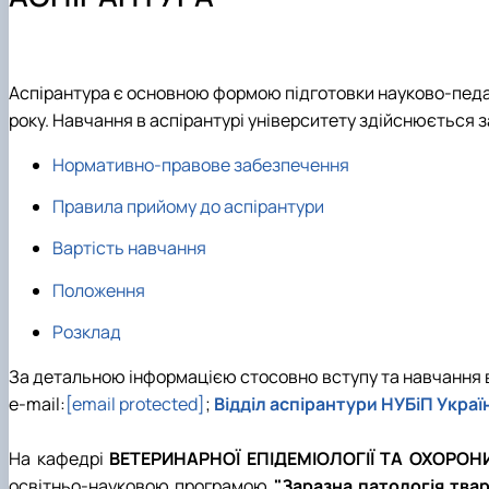
Аспірантура
Співпраця
Ветеринарна епідеміологія
Навчально-методична робота
Навчальні лабораторії
Ветеринарна мікробіологія
Студенту
Наукові школи
Мікробіологія продуктів тваринництва
Вступнику
Наукова робота студентів
Організація ветеринарної справи
Аспірантура є основною формою підготовки науково-педаго
Паразитологія та тропічна ветеринарія
року. Навчання в аспірантурі університету здійснюється
Санітарна і харчова мікробіологія
Нормативно-правове забезпечення
Сільськогосподарська мікробіологія
Правила прийому до аспірантури
Вартість навчання
Положення
Розклад
За детальною інформацією стосовно вступу та навчання в ас
e-mail:
[email protected]
;
Відділ аспірантури НУБіП Украї
На кафедрі
ВЕТЕРИНАРНОЇ ЕПІДЕМІОЛОГІЇ ТА ОХОРОН
освітньо-науковою програмою
"Заразна патологія тва