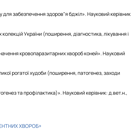
ку для забезпечення здоров"я бджіл». Науковий керівник
 колекцій України (поширення, діагностика, лікування і
изначення кровопаразитарних хвороб коней». Науковий
ликої рогатої худоби (поширення, патогенез, заходи
огенез та профілактика)». Науковий керівник: д.вет.н.,
ЕНТНИХ ХВОРОБ»