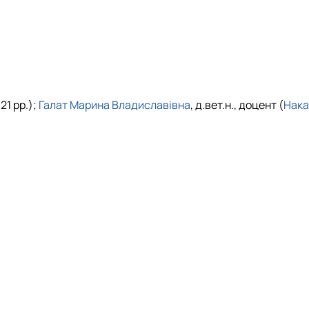
21 рр.);
Галат Марина Владиславівна
, д.вет.н., доцент (
Нака