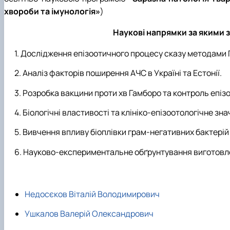
хвороби та імунологія»
)
Наукові напрямки за якими зд
Дослідження епізоотичного процесу сказу методами Г
Аналіз факторів поширення АЧС в Україні та Естонії.
Розробка вакцини проти хв Гамборо та контроль епіз
Біологічні властивості та клініко-епізоотологічне зна
Вивчення впливу біоплівки грам-негативних бактерій 
Науково-експериментальне обґрунтування виготовлен
Недосєков Віталій Володимирович
Ушкалов Валерій Олександрович