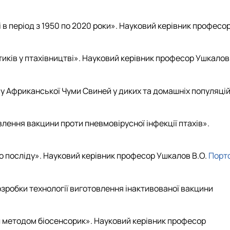
і в період з 1950 по 2020 роки». Науковий керівник професо
тиків у птахівництві». Науковий керівник професор Ушкалов
усу Африканської Чуми Свиней у диких та домашніх популяці
ення вакцини проти пневмовірусної інфекції птахів».
го посліду». Науковий керівник професор Ушкалов В.О.
Порт
озробки технології виготовлення інактивованої вакцини
іл методом біосенсорик». Науковий керівник професор