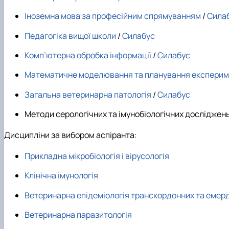
Іноземна мова за професійним спрямуванням
/
Сила
Педагогіка вищої школи
/
Силабус
Комп’ютерна обробка інформації
/
Силабус
Математичне моделювання та планування експерим
Загальна ветеринарна патологія
/
Силабус
Методи серологічних та імунобіологічних досліджен
Дисципліни за вибором аспіранта:
Прикладна мікробіологія і вірусологія
Клінічна імунологія
Ветеринарна епідеміологія транскордонних та емер
Ветеринарна паразитологія