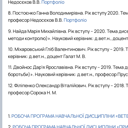
Недосєков В.В.
Портфоліо
Постоєнко Ганна Володимирівна. Рік вступу 2020. Тем
професор Недосєков В.В.
Портфоліо
Найда Марія Михайлівна. Рік вступу – 2020. Тема дис
методи контролю)». Науковий керівник: д.вет.н., доцент 
Міхаровський Гліб Валентинович. Рік вступу – 2019
керівник: д.вет.н., доцент Галат М. В.
Двойнос Дар'я Ярославівна. Рік вступу – 2019. Тема 
боротьби)». Науковий керівник: д.вет.н., професор Прус 
Філіпенко Олександр Віталійович. Рік вступу – 2018.
професор Сорока Н. М.
РОБОЧА ПРОГРАМА НАВЧАЛЬНОЇ ДИСЦИПЛІНИ «ВЕТ
РОБОЧА ПРОГРАМА НАВЧАЛЬНОЇ ДИСЦИПЛІНИ «ПРИК