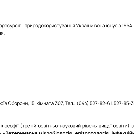
оресурсів і природокористування України вона існує з 1954
я.
в Оборони, 15, кімната 307, Тел.: (044) 527-82-61, 527-85-3
лософії (третій освітньо-науковий рівень вищої освіти) з
ль
«Ветеринарна мікробіологія, епізоотологія, інфекційн