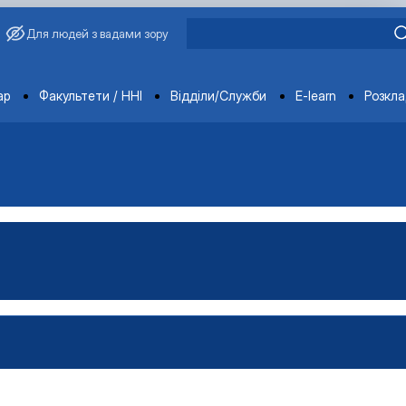
Для людей з вадами зору
ments
ар
Факультети / ННІ
Відділи/Служби
E-learn
Розкл