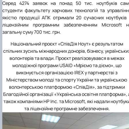
Серед 4274 заявок на понад 50 тис. ноутбуків сам
студенти факультету харчових технологій та управлінн
якістю продукції АПК отримали 20 сучасних ноутбуків 
ліцензійним програмним забезпеченням Microsoft н
загальну суму 700 тис. грн.
Національний проєкт «СпівДія Ноут» є результатом
спільних зусиль міжнародних донорів, бізнесу, українськи
волонтерів та влади. Проєкт реалізовувався в межах
молодіжної програми USAID «Мріємо та діємо», що
виконується організацією IREX у партнерстві з
Міністерством молоді та спорту України та українською
волонтерською платформою «СпівДія», за підтримки
Благодійної організації «Українська освітня платформа», 
також компаніями HP Inc. та Microsoft, які надали ноутбук
та ліцензійне програмне забезпечення.