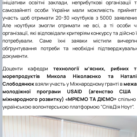
ініціативи освітні заклади, неприбуткові організації т
Матеріально-технічна база
Бази практичного навчання здобувачів
самозайняті особи України мали можливість прийнят
Інформація про акредитацію
участь щоб отримати 20-30 ноутбуків з 5000 заявлених
Але ноутбуки змогли отримати не всі, а ті особи ч
організації, які відповідали критеріям конкурсу та дійсно 
потребували. Саме їхні заявки містили вичерпн
обґрунтування потреби та необхідні підтверджувальн
документи.
Доценти кафедри
технології м’ясних, рибних т
морепродуктів
Микола Ніколаєнко та Наталі
Слободянюк
взяли участь у Міжнародному гранті в
межа
молодіжної програми USAID (агенство США 
міжнародного розвитку) «МРІЄМО ТА ДІЄМО»
спільно
українською волонтерською платформою
"СпівДія Ноут".