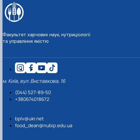
Факультет харчових наук, нутриціології
та управління якістю
м. Київ, вул. Виставкова, 16
(044) 527-89-50
+380674018672
bplv@ukr.net
food_dean@nubip.edu.ua