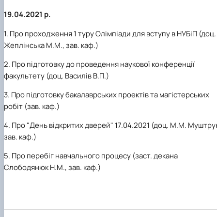
Матеріально-технічна база
Бази практичного навчання здобувачів
19.04.2021 р.
Інформація про акредитацію
1. Про проходження 1 туру Олімпіади для вступу в НУБіП (доц.
Жеплінська М.М., зав. каф.)
2. Про підготовку до проведення наукової конференції
факультету (доц. Василів В.П.)
3. Про підготовку бакалаврських проектів та магістерських
робіт (зав. каф.)
4. Про "День відкритих дверей" 17.04.2021 (доц. М.М. Муштру
зав. каф.)
5. Про перебіг навчального процесу (заст. декана
Слободянюк Н.М., зав. каф.)