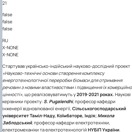
21
News
false
false
false
RU
X-NONE
X-NONE
Стартував українсько-індійський науково-дослідний проект
«Науково-технічні основи створення комплексу
енерготехнологічної переробки біомаси для отримання
речовин з новими властивостями і підвищення їх комерційно
цінності»
, що реалізовуватимуть у
2019-2021 роках.
Наукові
керівники проекту:
S. Pugalendhi
, професор кафедри
інженерії відновлюваної енергії,
Сільськогосподарський
університет Таміл-Наду
, Коїмбаторе, Індія;
Микола
Заблодський
, професор кафедри електротехніки,
електромеханіки та електротехнологій
НУБіП України
.