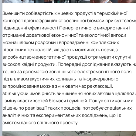
Зменшити собівартість кінцевих продуктів термохімічної
конверсії дрібнофракційної рослинної біомаси при суттєвом
підвищенні ефективності її енергетичного використання і
отриманні додаткової економічної та екологічної вигоди
можна шляхом розробки і впровадженні комплексних
піролізних технологій, які дають можливість поряд з
виробництвом енергетичної продукції отримувати супутні
високоліквідні продукти. Попередні дослідження вказують н
те, що за допомогою зовнішнього електромагнітного поля,
під впливом акустичних коливань та інфрачервоного
випромінювання можна змінювати час реклаксаціі,
збільшуючи ймовірність виникнення нових зв'язків целюлоз
і зміну властивостей біомаси і
сумішей. Пошук оптимальних
рішень по реалізації таких процесів, потребує спеціальних
аналітичних та експериментальних досліджень, що і є
змістом даного спільного проекту.