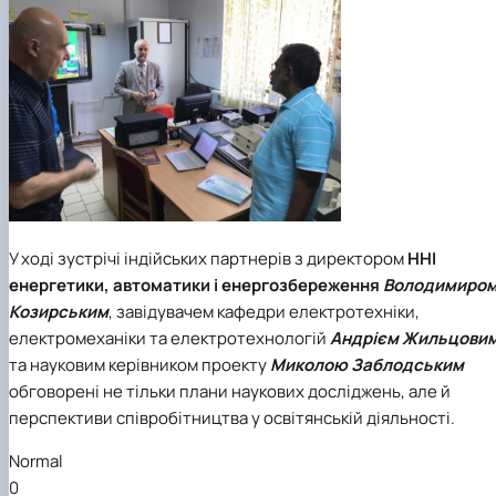
У ході зустрічі індійських партнерів з директором
ННІ
енергетики, автоматики і енергозбереження
Володимиро
Козирським
, завідувачем
кафедри електротехніки,
електромеханіки та електротехнологій
Андрієм Жильцови
та науковим керівником проекту
Миколою Заблодським
обговорені не тільки плани наукових досліджень, але й
перспективи співробітництва у освітянській діяльності.
Normal
0