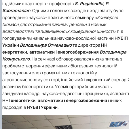
індійських партнерів - професорів
S. Pugalendhi, P.
Subramanian
. Одним з головних заходів в ході візиту було
проведення науково- практичного семінару
«Конверсія
біомаси для отримання палива і речовин з новими
властивостями та підвищення їх комерційної цінності»
під
головуванням начальника науково-дослідної частини
НУБіП
України
Володимира Отченашко
та директора
ННІ
енергетики, автоматики і енергозбереження
Володимира
Козирського
. На семінарі обговорювалася низка питань з
проблем створення ефективних біогазових технологій,
застосування електромагнітних технологій у
агропромисловому секторі, індійський і український сценарі
розвитку біоенергетики. У семінарі
прийняли участь
завідувачі кафедр, науково-педагогічні працівники, аспірант
ННІ енергетики, автоматики і енергозбереження
і інших
підрозділів
НУБіП України
.