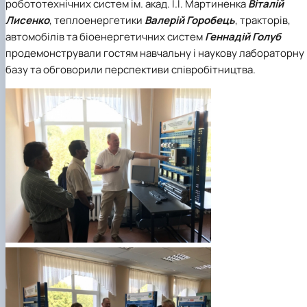
робототехнічних систем ім. акад. І.І. Мартиненка
Віталій
Лисенко
,
теплоенергетики
Валерій Горобець
,
тракторів,
автомобілів та біоенергетичних систем
Геннадій Голуб
продемонстрували гостям навчальну і наукову лабораторну
базу та обговорили перспективи співробітництва.