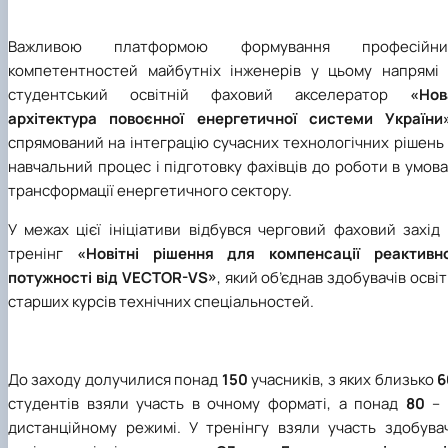
Важливою платформою формування професійни
компетентностей майбутніх інженерів у цьому напрямі 
студентський освітній фаховий акселератор
«Нов
архітектура повоєнної енергетичної системи України
спрямований на інтеграцію сучасних технологічних рішень
навчальний процес і підготовку фахівців до роботи в умов
трансформації енергетичного сектору.
У межах цієї ініціативи відбувся черговий фаховий захід
тренінг
«Новітні рішення для компенсації реактивно
потужності від VECTOR-VS»
, який об’єднав здобувачів осві
старших курсів технічних спеціальностей.
До заходу долучилися понад
150
учасників, з яких близько
6
студентів взяли участь в очному форматі, а понад
80
– 
дистанційному режимі. У тренінгу взяли участь здобувач