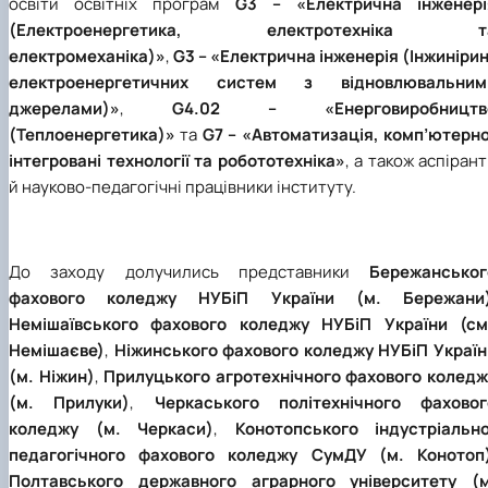
освіти освітніх програм
G3 – «Електрична інженері
(Електроенергетика, електротехніка т
електромеханіка)»
,
G3 – «Електрична інженерія (Інжиніри
електроенергетичних систем з відновлювальним
джерелами)»
,
G4.02 – «Енерговиробництв
(Теплоенергетика)»
та
G7 – «Автоматизація, комп’ютерно
інтегровані технології та робототехніка»
, а також аспіран
й науково-педагогічні працівники інституту.
До заходу долучились представники
Бережанськог
фахового коледжу НУБіП України (м. Бережани
Немішаївського фахового коледжу НУБіП України (см
Немішаєве)
,
Ніжинського фахового коледжу НУБіП Україн
(м. Ніжин)
,
Прилуцького агротехнічного фахового коледж
(м. Прилуки)
,
Черкаського політехнічного фаховог
коледжу (м. Черкаси)
,
Конотопського індустріально
педагогічного фахового коледжу СумДУ (м. Конотоп
Полтавського державного аграрного університету (м