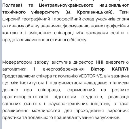
Полтава)
та
Центральноукраїнського національног
технічного університету (м. Кропивницький)
. Таки
широкий географічний і професійний склад учасників спри
активному обміну знаннями, формуванню нових професійни
контактів і зміцненню співпраці між закладами освіти т
представниками енергетичного бізнесу.
Модератором заходу виступив директор
ННІ енергетики
автоматики і енергозбереження
Віктор КАПЛУ
Представляючи спікера та компанію VECTOR-VS, він зазначи
що між інститутом і підприємством нещодавно підписан
договір про співпрацю, спрямований на розвито
практикоорієнтованої підготовки студентів, реалізаці
спільних освітніх і науково-технічних ініціатив, а тако
розширення можливостей для проходження виробничо
практики та подальшого працевлаштування випускників.