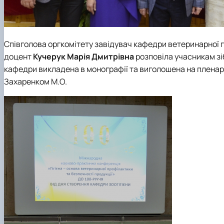
Співголова оргкомітету завідувач кафедри ветеринарної г
доцент
Кучерук Марія Дмитрівна
розповіла учасникам зі
кафедри викладена в монографії та виголошена на плена
Захаренком М.О.