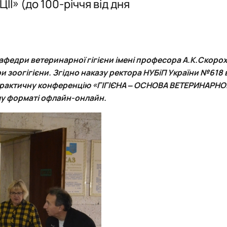
» (до 100-річчя від дня
кафедри ветеринарної гігієни імені професора А.К.Скоро
и зоогігієни. Згідно наказу ректора НУБіП України №618 
практичну конференцію «ГІГІЄНА ‒ ОСНОВА ВЕТЕРИНАРНО
у форматі офлайн-онлайн.