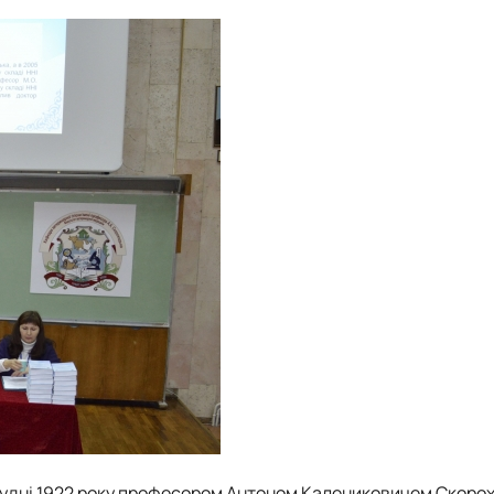
грудні 1922 року професором Антоном Калениковичем Скоро