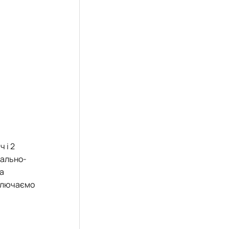
 і 2
чально-
на
аключаємо