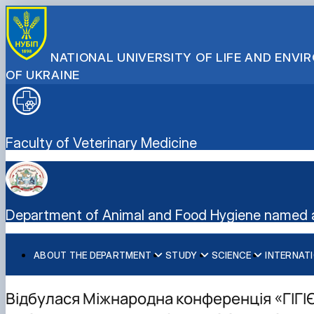
NATIONAL UNIVERSITY OF LIFE AND ENV
OF UKRAINE
Faculty of Veterinary Medicine
Department of Animal and Food Hygiene named a
ABOUT THE DEPARTMENT
STUDY
SCIENCE
INTERNATI
History of the Department
Curricula
Student science
International Projects
Department staff
Clinical practice
Research
Відбулася Міжнародна конференція «ГІ
PhD programme