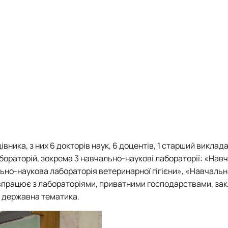
ника, з них 6 докторів наук, 6 доцентів, 1 старший викладач
бораторій, зокрема 3 навчально-наукові лабораторії: «Нав
льно-наукова лабораторія ветеринарної гігієни», «Навчаль
співпрацює з лабораторіями, приватними господарствами, з
є державна тематика.