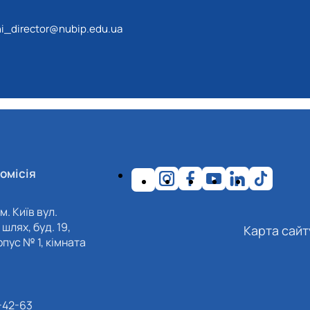
i_director@nubip.edu.ua
омісія
м. Київ вул.
шлях, буд. 19,
Карта сайт
пус № 1, кімната
-42-63