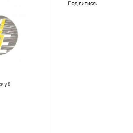
а
Поділитися:
я у 8