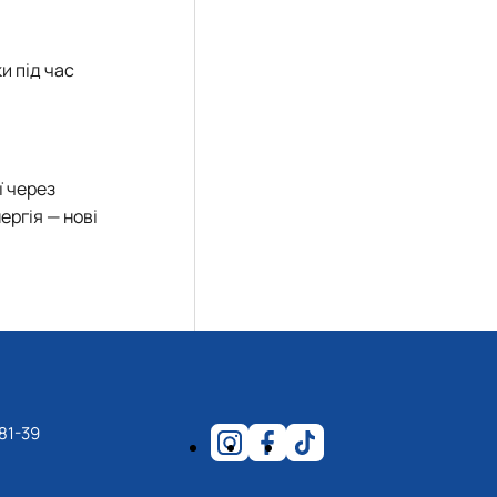
и під час
ї через
ергія — нові
81-39