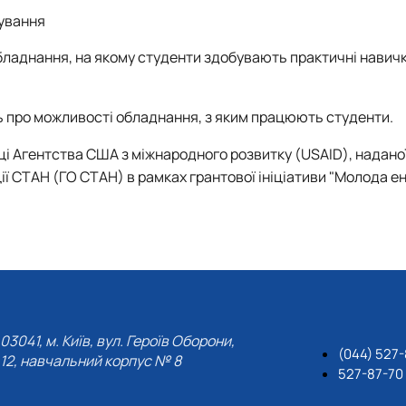
рування
ладнання, на якому студенти здобувають практичні навичк
 про можливості обладнання, з яким працюють студенти.
ці Агентства США з міжнародного розвитку (USAID), надано
ї СТАН (ГО СТАН) в рамках грантової ініціативи "Молода ен
03041, м. Київ, вул. Героїв Оборони,
(044) 527-
12, навчальний корпус № 8
527-87-70