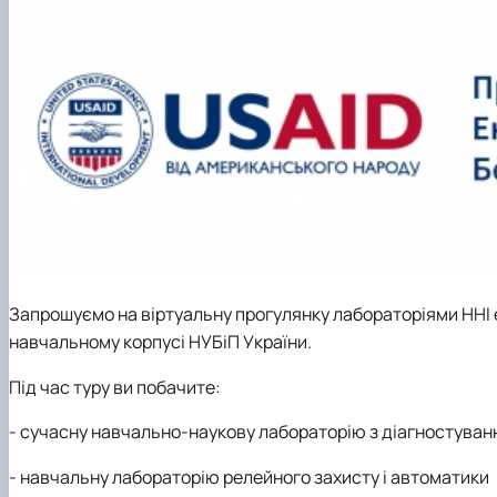
Рейтинг успішності студентів
Кластер цифрової енергетики
Практичне навчання
Наука та інновації – бізнесу
Дуальна форма навчання
Популяризація природничих наук
Студентський сенат
Наукові гуртки
Анкетування
Скринька довіри
Запрошуємо на віртуальну прогулянку лабораторіями ННІ 
навчальному корпусі НУБіП України.
Під час туру ви побачите:
- сучасну навчально-наукову лабораторію з діагностува
- навчальну лабораторію релейного захисту і автоматики