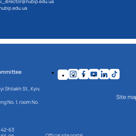
i_director@nubip.edu.ua
nubip.edu.ua
ommittee
i Shliakh St., Kyiv,
Site ma
ng No. 1, room No.
-42-63
Official site portal