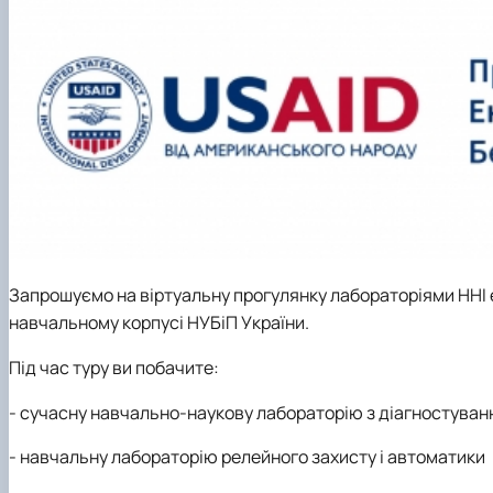
Practical training
Science and innovation – business
Dual form of education
Popularization of natural sciences
Student Senate
Science circles
Questionnaire
Скринька довіри
Запрошуємо на віртуальну прогулянку лабораторіями ННІ 
навчальному корпусі НУБіП України.
Під час туру ви побачите:
- сучасну навчально-наукову лабораторію з діагностува
- навчальну лабораторію релейного захисту і автоматики