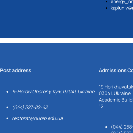
energy_nn
kaplun.v@
Post address
Admissions C
19 Horikhuvatsky
15 Heroiv Oborony, Kyiv, 03041, Ukraine
03041, Ukraine
Academic Buildi
12
(044) 527-82-42
rectorat@nubip.edu.ua
(044) 258