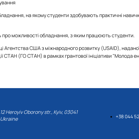
рування
ладнання, на якому студенти здобувають практичні навичк
 про можливості обладнання, з яким працюють студенти.
ці Агентства США з міжнародного розвитку (USAID), надано
ї СТАН (ГО СТАН) в рамках грантової ініціативи "Молода ен
12 Heroyiv Oborony str., Kyiv, 03041
+38 044 52
Ukraine