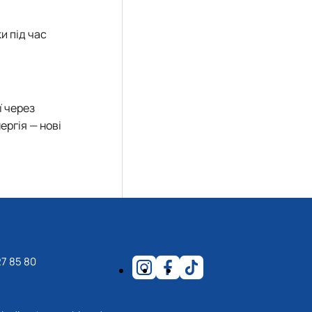
и під час
ї через
ергія — нові
7 85 80