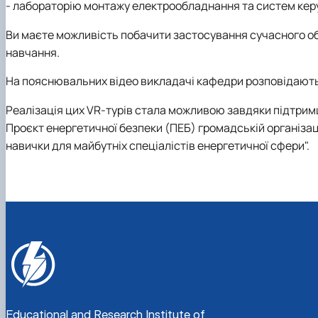
- лабораторію монтажу електрообладнання та систем ке
Ви маєте можливість побачити застосування сучасного об
навчання.
На пояснювальних відео викладачі кафедри розповідають
Реалізація цих VR-турів стала можливою завдяки підтрим
Проєкт енергетичної безпеки (ПЕБ) громадській організаці
навички для майбутніх спеціалістів енергетичної сфери".
Educational and Research Institute of