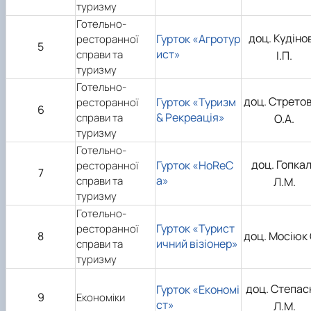
туризму
Готельно-
доц. Кудіно
Гурток «Агротур
ресторанної
5
ист»
справи та
І.П.
туризму
Готельно-
доц. Стрето
Гурток «Туризм
ресторанної
6
& Рекреація»
справи та
О.А.
туризму
Готельно-
доц. Гопка
Гурток «HoReC
ресторанної
7
a»
справи та
Л.М.
туризму
Готельно-
Гурток «Турист
ресторанної
8
доц. Мосіюк С
ичний візіонер»
справи та
туризму
доц. Степа
Гурток «Економі
9
Економіки
ст»
Л.М.