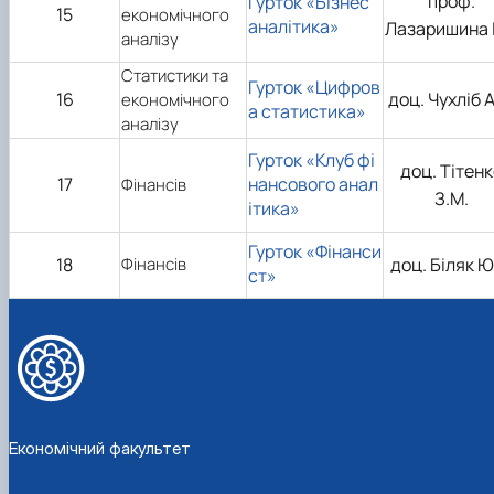
проф.
Гурток «Бізнес
15
економічного
аналітика»
Лазаришина І
аналізу
Статистики та
Гурток «Цифров
16
доц. Чухліб А
економічного
а статистика»
аналізу
Гурток «Клуб фі
доц. Тітен
17
нансового анал
Фінансів
З.М.
ітика»
Гурток «Фінанси
18
Фінансів
доц. Біляк Ю
ст»
Економічний факультет