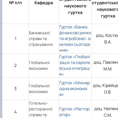
№ п/п
Кафедра
студентськ
Проєкт «Розвиток лідерських навичок жінок
наукового
та мереж для забезпечення рівності у …
науковог
гуртка
гуртка
Гурток «Банки,
фінансові ринки
Банківської
доц. Костю
1
та агробізнес: в
справи та
В.А.
иклики сьогоде
страхування
ння»
Гурток «Глобалі
доц. Павлен
зація та європе
Глобальної
2
йська інтеграці
економіки
М.М.
я»
Гурток «Міжнар
доц. Кірейц
Глобальної
3
одна економік
економіки
О.В.
а»
Готельно-
доц. Неілен
Гурток «Рестор
ресторанної
4
атор»
справи та
С.М.