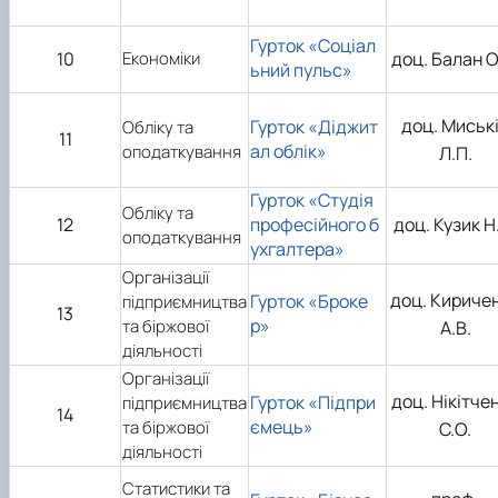
Гурток «Соціал
10
Економіки
доц. Балан О
ьний пульс»
доц. Миськ
Гурток «Діджит
Обліку та
11
ал облік»
оподаткування
Л.П.
Гурток «Студія
Обліку та
12
професійного б
доц. Кузик Н
оподаткування
ухгалтера»
Організації
доц. Кириче
Гурток «Броке
підприємництва
13
р»
та біржової
А.В.
діяльності
Організації
доц. Нікітче
Гурток «Підпри
підприємництва
14
ємець»
та біржової
С.О.
діяльності
Статистики та