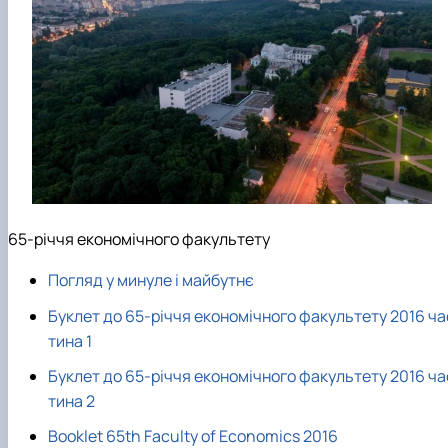
Проєкт «Розвиток лідерських навичок жінок
та мереж для забезпечення рівності у …
65-річчя економічного факультету
Погляд у минуле і майбутнє
Буклет до 65-річчя економічного факультету 2016 ча
тина 1
Буклет до 65-річчя економічного факультету 2016 ча
тина 2
Booklet 65th Faculty of Economics 2016