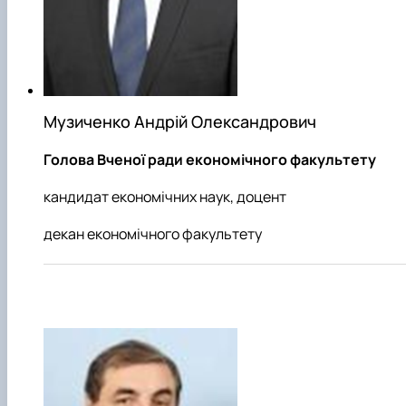
Проєкт «Розвиток лідерських навичок жінок
та мереж для забезпечення рівності у …
Музиченко Андрій Олександрович
Голова Вченої ради економічного факультету
кандидат економічних наук, доцент
декан економічного факультету