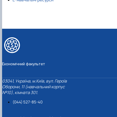
Проєкт «Розвиток лідерських навичок жінок
та мереж для забезпечення рівності у …
Економічний факультет
03041, Україна, м.Київ, вул. Героїв
Оборони, 11 (навчальний корпус
№10), кімната 301.
(044) 527-85-40