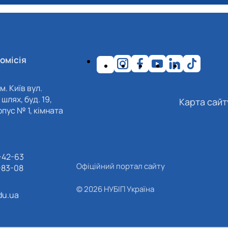
омісія
м. Київ вул.
шлях, буд. 19,
Карта сайт
пус № 1, кімната
-42-63
Офіційний портал сайту
-83-08
© 2026 НУБІП Україна
du.ua