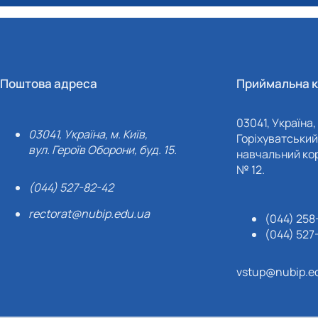
Поштова адреса
Приймальна к
03041, Україна, 
03041, Україна, м. Київ,
Горіхуватський 
вул. Героїв Оборони, буд. 15.
навчальний кор
№ 12.
(044) 527-82-42
rectorat@nubip.edu.ua
(044) 258
(044) 527
vstup@nubip.e