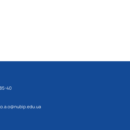
-85-40
o.a.o@nubip.edu.ua