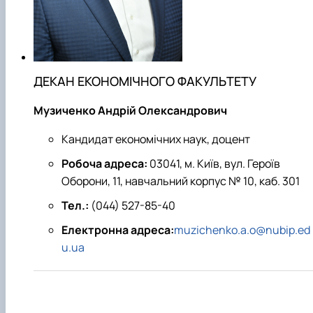
Проєкт «Розвиток лідерських навичок жінок
та мереж для забезпечення рівності у …
ДЕКАН ЕКОНОМІЧНОГО ФАКУЛЬТЕТУ
Музиченко Андрій Олександрович
Кандидат економічних наук, доцент
Робоча адреса:
03041, м. Київ, вул. Героїв
Оборони, 11, навчальний корпус № 10, каб. 301
Тел.:
(044) 527-85-40
Електронна адреса:
muzichenko.a.o@nubip.ed
u.ua