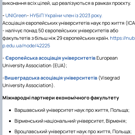
виконання всіх цілей, що реалізуються в рамках проєкту.
Проєкт «Розвиток лідерських навичок жінок
та мереж для забезпечення рівності у …
-
UNIGreen
-
НУБіП України член із 2023 року.
Асоціація європейських університетів наук про життя (ІСА
- налічує понад 50 європейських університетів або
факультетів з більш ніж 29 європейських країн.
https://nub
p.edu.ua/node/42225
-
Європейська асоціація університетів
European
University Association (EUA);
-
Вишеградська асоціація університетів
(Visegrad
University Association).
Міжнародні партнери економічного факультету
Варшавський університет наук про життя, Польща;
Вірменський національний університет, Вірменія;
Вроцлавський університет наук про життя, Польща;