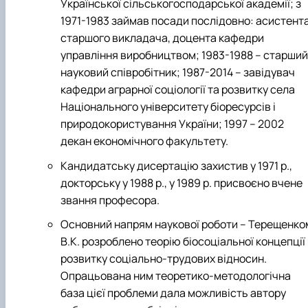
Української сільськогосподарської академії; з
1971-1983
займа
в
посади послідовно: асистента
старшого викладача, доцента
кафедри
управління виробництвом; 1983-1988 – старший
науковий співробітник; 1987-2014 – завідувач
кафедри аграрної соціології та розвитку села
Національного університету біоресурсів і
природокористування України; 1997 – 2002
декан економічного факультету.
Кандидатську дисертацію захистив у 1971 р.,
докторську у 1988 р., у 1989 р. присвоєно вчене
звання професора.
Основний напрям наукової роботи – Терещенко
В.К. розроблено теорію біосоціальної концепції
розвитку соціально-трудових відносин.
Опрацьована ним теоретико-методологічна
база цієї проблеми дала можливість автору