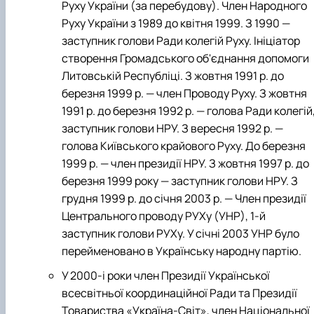
Руху України (за перебудову). Член Народного
Руху України з 1989 до квітня 1999. З 1990 —
заступник голови Ради колегій Руху. Ініціатор
створення Громадського об'єднання допомоги
Литовській Республіці. З жовтня 1991 р. до
березня 1999 р. — член Проводу Руху. З жовтня
1991 р. до березня 1992 р. — голова Ради колегій
заступник голови НРУ. З вересня 1992 р. —
голова Київського крайового Руху. До березня
1999 р. — член президії НРУ. З жовтня 1997 р. до
березня 1999 року — заступник голови НРУ. З
грудня 1999 р. до січня 2003 р. — Член президії
Центрального проводу РУХу (УНР), 1-й
заступник голови РУХу. У січні 2003 УНР було
перейменовано в Українську народну партію.
У 2000-і роки член Президії Української
всесвітньої координаційної Ради та Президії
Товариства «Україна-Світ», член Національної