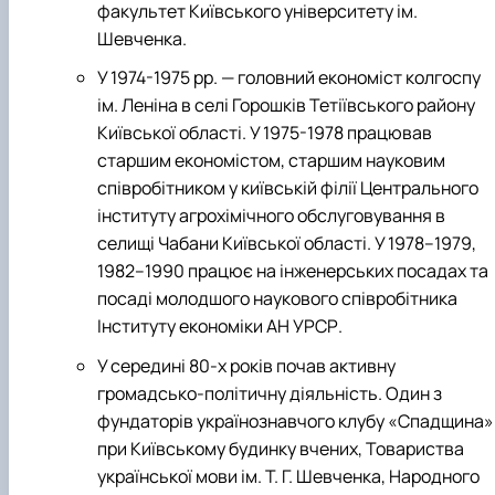
факультет Київського університету ім.
Шевченка.
У 1974-1975 рр. — головний економіст колгоспу
ім. Леніна в селі Горошків Тетіївського району
Київської області. У 1975-1978 працював
старшим економістом, старшим науковим
співробітником у київській філії Центрального
інституту агрохімічного обслуговування в
селищі Чабани Київської області. У 1978–1979,
1982–1990 працює на інженерських посадах та
посаді молодшого наукового співробітника
Інституту економіки АН УРСР.
У середині 80-х років почав активну
громадсько-політичну діяльність. Один з
фундаторів українознавчого клубу «Спадщина»
при Київському будинку вчених, Товариства
української мови ім. Т. Г. Шевченка, Народного