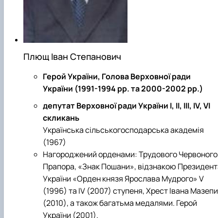
Проєкт «Розвиток лідерських навичок жінок
та мереж для забезпечення рівності у …
Плющ Іван Степанович
Герой України, Голова Верховної ради
України (1991-1994 рр. та 2000-2002 рр.)
депутат Верховної ради України І, ІІ, ІІІ, ІV, VI
скликань
Українська сільськогосподарська академія
(1967)
Нагороджений орденами: Трудового Червоного
Прапора, «Знак Пошани», відзнакою Президент
України «Орден князя Ярослава Мудрого» V
(1996) та IV (2007) ступеня, Хрест Івана Мазепи
(2010), а також багатьма медалями. Герой
України (2001).