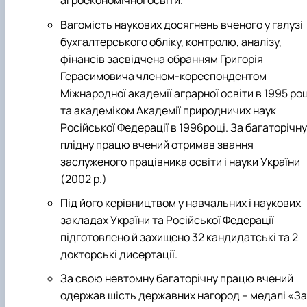
агроекономічної освіти.
Вагомість наукових досягнень вченого у галузі
бухгалтерського обліку, контролю, аналізу,
фінансів засвідчена обранням Григорія
Герасимовича членом-кореспондентом
Міжнародної академії аграрної освіти в 1995 роц
та академіком Академії природничих наук
Російської Федерації в 1996році. За багаторічну
плідну працю вчений отримав звання
заслуженого працівника освіти і науки України
(2002 р.)
Під його керівництвом у навчальних і наукових
закладах України та Російської Федерації
підготовлено й захищено 32 кандидатські та 2
докторські дисертації.
За свою невтомну багаторічну працю вчений
одержав шість державних нагород – медалі «За