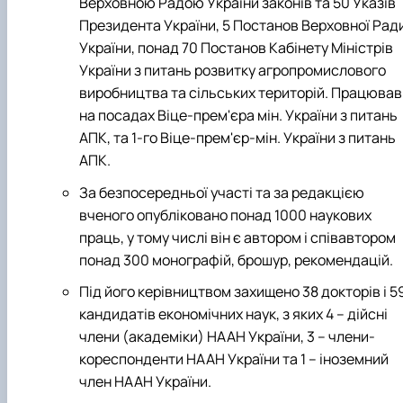
Верховною Радою України законів та 50 Указів
Президента України, 5 Постанов Верховної Рад
України, понад 70 Постанов Кабінету Міністрів
України з питань розвитку агропромислового
виробництва та сільських територій. Працював
на посадах
Віце-прем'єра мін. України з питань
АПК, та 1-го Віце-прем'єр-мін. України з питань
АПК.
За безпосередньої участі та за редакцією
вченого опубліковано по­над 1000 наукових
праць, у тому числі він є автором і співавтором
по­над 300 монографій, брошур, рекомендацій.
Під його керівництвом захищено 38 докторів і 5
кандидатів економічних наук, з яких 4 – дійсні
члени (академіки) НААН України, 3 – члени-
кореспонденти НААН України та 1 – іноземний
член НААН України.