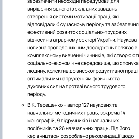
забезпечити необхідні передумови для
вирішення одного із складних завдань –
створення системи мотивації праці, які
відповідали б сучасному періоду та забезпечил
ефективний розвиток соціально-трудових
відносин в аграрному секторі України. Наукова
новизна проведених ним досліджень полягає в
комплексному вивченні чинників, які створюют
соціально-економічне середовище, що спонука
людину, колектив до високопродуктивної праці 
оптимальним напруженням фізичних та
духовних сил на протязі всього трудового
періоду.
В.К. Терещенко – автор 127 наукових та
навчально-методичних праць, зокрема 14
монографій, 9 підручників і навчальних
посібників та 26 навчальних праць. Під його
керівництвом розроблено рекомендації щодо