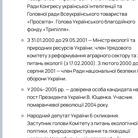
Ради Конгресу української інтелігенції та
Головної ради Всеукраїнського товариства
«Просвіта». Голова Українського благодійного
фонду «Трипілля».
З 31.01.2000 до 29.05.2001 — Міністр екології та
природних ресурсів України; член Урядового
комітету з реформування аграрного сектору та 
питань екології (з 17.02.2000). З лютого 2000 д
серпня 2001 — член Ради національної безпеки і
оборони України.
У 2004–2005 рр. — довірена особа кандидата н
пост Президента України В. Ющенка. Учасник
помаранчевої революції 2004 року.
Народний депутат України 6 скликання.
Заступник голови Комітету з питань екологічної
політики, природокористування та ліквідації