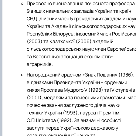
Присвоєно вчене звання почесного професора
9 вищих навчальних закладів України та країн
СНД; дійсний член 5 громадських академій нау
України та Академії сільськогосподарських нау
Республіки Білорусь; іноземний член Російсько
(2003) та Казахської (2006) акаде­мій
сільськогосподарських наук; член Європейсько
та Всесвітньої асоціацій економістів-
аграрників.
Нагороджений орденом «Знак Пошани» (1986),
відзнаками Президента України – орденами
князя Ярослава Мудрого V (1998) та IV сту­пенів
(2001), медалями та почесними грамотами; ма
почесне зван­ня заслуженого діяча науки і
техніки України (1993), лауреат Премії ім.
О.Г.Шліхтера (1992). За визначні особисті
заслуги перед Українською державою у
розвитку економічної науки та