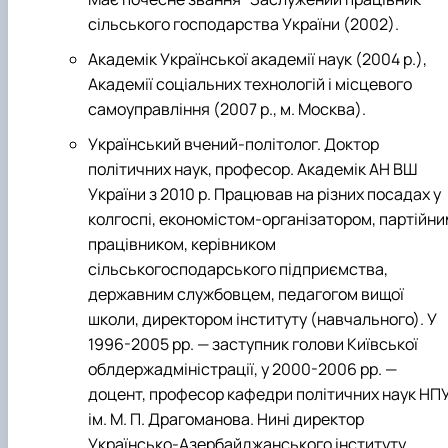
сільського господарства України (2002).
Академік Української академії наук (2004 р.),
Академії соціальних технологій і місцевого
самоуправління (2007 р., м. Москва).
Український вчений-політолог. Доктор
політичних наук, професор. Академік АН ВШ
України з 2010 р. Працював на різних посадах у
колгоспі, економістом-організатором, партійни
працівником, керівником
сільськогосподарського підприємства,
державним службовцем, педагогом вищої
школи, директором інституту (навчального). У
1996-2005 рр. — заступник голови Київської
облдержадміністрації, у 2000-2006 рр. —
доцент, професор кафедри політичних наук НП
ім. М. П. Драгоманова. Нині директор
Українсько-Азербайджанського інституту