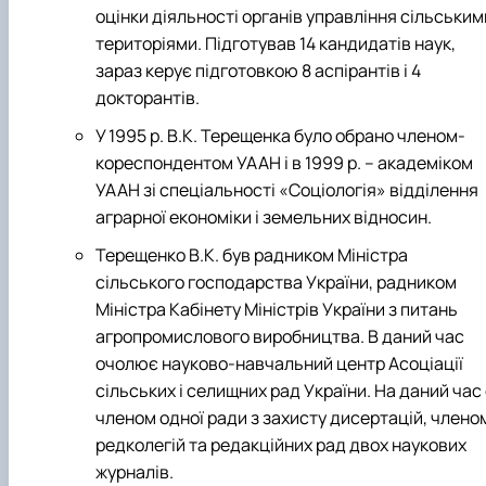
оцінки діяльності органів управління сільським
територіями. Підготував 14 кандидатів наук,
зараз керує підготовкою 8 аспірантів і 4
докторантів.
У 1995 р. В.К. Терещенка було обрано членом-
кореспондентом УААН і в 1999 р. – академіком
УААН зі спеціальності «Соціологія» відділення
аграрної економіки і земельних відносин.
Терещенко В.К. був радником Міністра
сільського господарства України, радником
Міністра Кабінету Міністрів України з питань
агропромислового виробництва. В даний час
очолює науково-навчальний центр Асоціації
сільських і селищних рад України. На даний час
членом одної ради з захисту дисертацій, члено
редколегій та редакційних рад двох наукових
журналів.