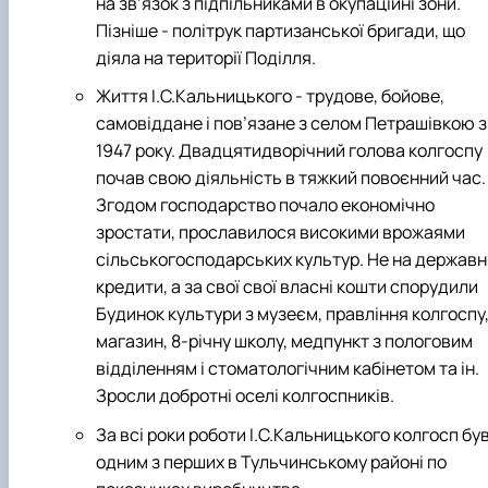
на зв’язок з підпільниками в окупаційні зони.
Пізніше - політрук партизанської бригади, що
діяла на території Поділля.
Життя І.С.Кальницького - трудове, бойове,
самовіддане і пов’язане з селом Петрашівкою з
1947 року. Двадцятидворічний голова колгоспу
почав свою діяльність в тяжкий повоєнний час.
Згодом господарство почало економічно
зростати, прославилося високими врожаями
сільськогосподарських культур. Не на державн
кредити, а за свої свої власні кошти спорудили
Будинок культури з музеєм, правління колгоспу
магазин, 8-річну школу, медпункт з пологовим
відділенням і стоматологічним кабінетом та ін.
Зросли добротні оселі колгоспників.
За всі роки роботи І.С.Кальницького колгосп бу
одним з перших в Тульчинському районі по