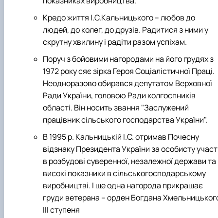
показниках виробництва.
Кредо життя І.С.Кальницького – любов до
людей, до колег, до друзів. Радитися з ними у
скрутну хвилину і радіти разом успіхам.
Поруч з бойовими нагородами на його грудях з
1972 року сяє зірка Героя Соціалістичної Праці.
Неодноразово обирався депутатом Верховної
Ради України, головою Ради колгоспників
області. Він носить звання "Заслужений
працівник сільського господарства України".
В 1995 р. Кальницькій І.С. отримав Почесну
відзнаку Президента України за особисту участ
в розбудові суверенної, незалежної держави та
високі показники в сільськогосподарському
виробництві. І ще одна нагорода прикрашає
груди ветерана – орден Богдана Хмельницьког
III ступеня