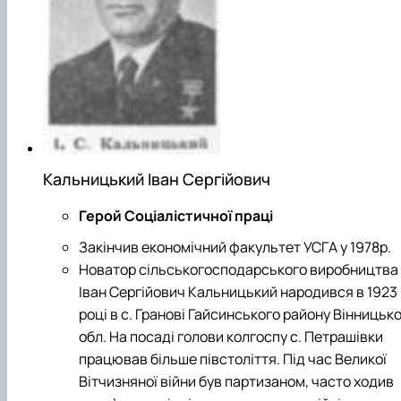
Кальницький Іван Сергійович
Герой Соціалістичної праці
Закінчив економічний факультет УСГА у 1978р.
Новатор сільськогосподарського виробництва
Іван Сергійович Кальницький народився в 1923
році в с. Гранові Гайсинського району Вінницько
обл. На посаді голови колгоспу с. Петрашівки
працював більше півстоліття. Під час Великої
Вітчизняної війни був партизаном, часто ходив