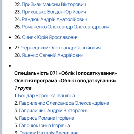
22.
Приймак Максим Вікторович
23.
Приходько Богдан Юрійович
24.
Рандюк Андрій Анатолійович
25.
Романенко Олександр Олександрович
26.
Синяк Юрій Ярославович
27.
Чернецький Олександр Сергійович
28.
Яценко Євгеній Андрійович
Спеціальність 071 «Облік і оподаткування»
Освітня програма «Облік і оподаткування»
1 група
1.
Бондар Вероніка Іванівна
2.
Гавриленко Олександра Олександрівна
3.
Гаврилишин Андрій Вікторович
4.
Гаврись Романа Ігорівна
5.
Гапонюк Ірина Ігорівна
6.
Гладюк Наталія Василівна