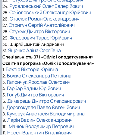
Русаловський Олег Валерійович
24.
Соболевський Олександр Юрійович
25.
Стасюк Роман Олександрович
26.
Стригун Сергій Анатолійович
27.
Стужук Дмитро Вікторович
28.
Федорович Тарас Юрійович
29.
30. Ширяй Дмитрій Андрійович
Ященко Аліна Сергіївна
31.
Спеціальність 071 «Облік і оподаткування»
Освітня програма «Облік і оподаткування»
Бехтір Вікторія Юріївна
1.
Божко Олександра Петрівна
2.
Гапончук Ярослав Олегович
3.
Гарбар Вадим Юрійович
4.
Голуб Дмитро Вікторович
5.
Димарець Дмитро Олександрович
6.
Дорогокупля Павло Євгенійович
7.
Кучерук Анастасія Володимирівна
8.
Ларін Вадим Олександрович
9.
Манюк Володимир Петрович
10.
Несен Валентин Віталійович
11.