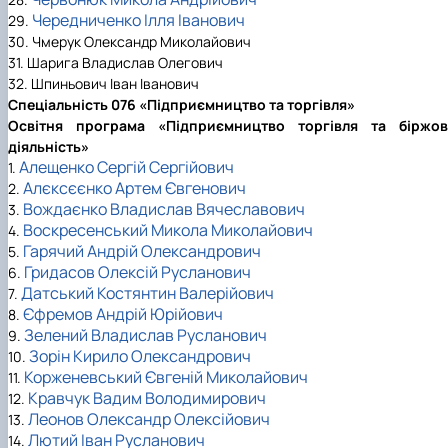
Чередниченко Ілля Іванович
29.
30. Чмерук Олександр Миколайович
31. Шарига Владислав Олегович
32. Шпиньович Іван Іванович
Спеціальність 076 «Підприємництво та торгівля»
Освітня програма «Підприємництво торгівля та біржов
діяльність»
Алещенко Сергій Сергійович
1.
Алєксєєнко Артем Євгенович
2.
Вождаєнко Владислав Вячеславович
3.
Воскресенський Микола Миколайович
4.
Гарячий Андрій Олександрович
5.
Гридасов Олексій Русланович
6.
Датський Костянтин Валерійович
7.
Єфремов Андрій Юрійович
8.
Зелений Владислав Русланович
9.
Зорін Кирило Олександрович
10.
Корженевський Євгеній Миколайович
11.
Кравчук Вадим Володимирович
12.
Леонов Олександр Олексійович
13.
Лютий Іван Русланович
14.