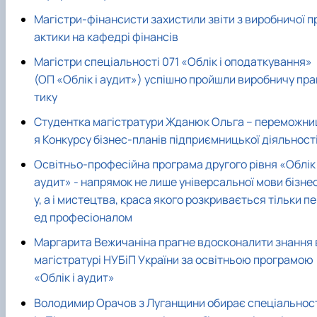
Магістри-фінансисти захистили звіти з виробничої п
актики на кафедрі фінансів
Магістри спеціальності 071 «Облік і оподаткування»
(ОП «Облік і аудит») успішно пройшли виробничу пра
тику
Студентка магістратури Жданюк Ольга – переможни
я Конкурсу бізнес-планів підприємницької діяльност
Освітньо-професійна програма другого рівня «Облік 
аудит» - напрямок не лише універсальної мови бізне
у, а і мистецтва, краса якого розкривається тільки п
ед професіоналом
Маргарита Вежичаніна прагне вдосконалити знання 
магістратурі НУБіП України за освітньою програмою
«Облік і аудит»
Володимир Орачов з Луганщини обирає спеціальнос