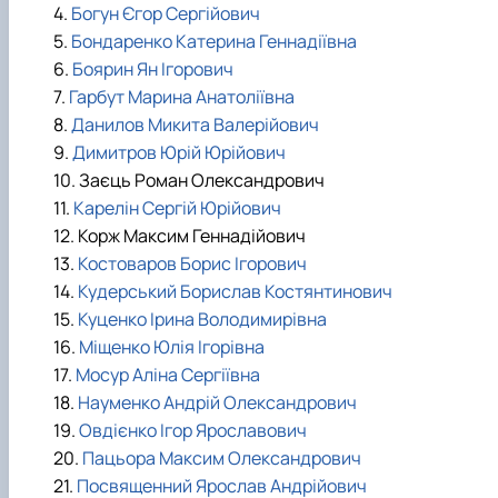
4.
Богун Єгор Сергійович
5.
Бондаренко Катерина Геннадіївна
6.
Боярин Ян Ігорович
7.
Гарбут Марина Анатоліївна
8.
Данилов Микита Валерійович
9.
Димитров Юрій Юрійович
10. Заєць Роман Олександрович
11.
Карелін Сергій Юрійович
12. Корж Максим Геннадійович
13.
Костоваров Борис Ігорович
14.
Кудерський Борислав Костянтинович
15.
Куценко Ірина Володимирівна
16.
Міщенко Юлія Ігорівна
17.
Мосур Аліна Сергіївна
18.
Науменко Андрій Олександрович
19.
Овдієнко Ігор Ярославович
20.
Пацьора Максим Олександрович
21.
Посвященний Ярослав Андрійович