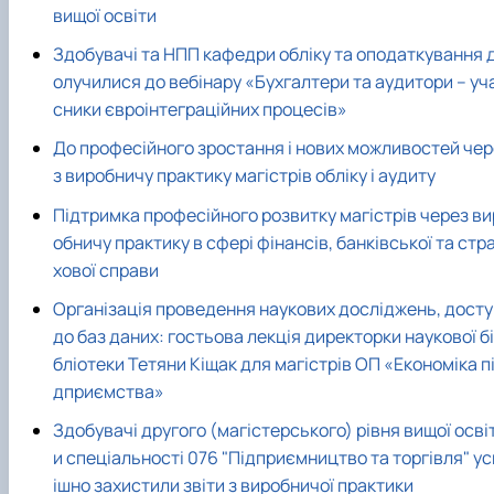
Проєкт «Розвиток лідерських навичок жінок
вищої освіти
та мереж для забезпечення рівності у …
Здобувачі та НПП кафедри обліку та оподаткування 
олучилися до вебінару «Бухгалтери та аудитори – уч
сники євроінтеграційних процесів»
До професійного зростання і нових можливостей чер
з виробничу практику магістрів обліку і аудиту
Підтримка професійного розвитку магістрів через ви
обничу практику в сфері фінансів, банківської та стр
хової справи
Організація проведення наукових досліджень, досту
до баз даних: гостьова лекція директорки наукової бі
бліотеки Тетяни Кіщак для магістрів ОП «Економіка п
дприємства»
Здобувачі другого (магістерського) рівня вищої осві
и спеціальності 076 "Підприємництво та торгівля" ус
ішно захистили звіти з виробничої практики