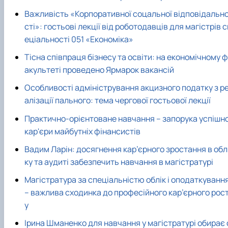
Важливість «Корпоративної соцальної відповідальн
сті»: гостьові лекції від роботодавців для магістрів с
еціальності 051 «Економіка»
Тісна співпраця бізнесу та освіти: на економічному ф
акультеті проведено Ярмарок вакансій
Особливості адміністрування акцизного податку з р
алізації пального: тема чергової гостьової лекції
Практично-орієнтоване навчання – запорука успішно
кар'єри майбутніх фінансистів
Вадим Ларін: досягнення кар’єрного зростання в обл
ку та аудиті забезпечить навчання в магістратурі
Магістратура за спеціальністю облік і оподаткуванн
– важлива сходинка до професійного кар’єрного рос
у
Ірина Шманенко для навчання у магістратурі обирає 