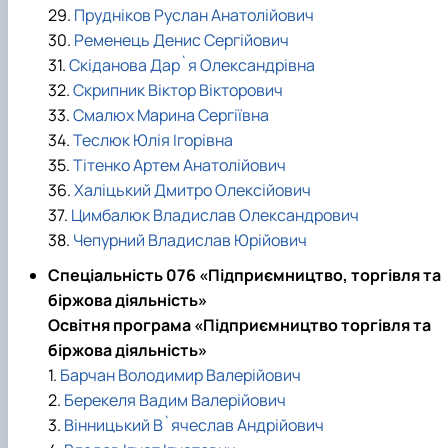
29.
Прудніков Руслан Анатолійович
30.
Ременець Денис Сергійович
31.
Скіданова Дар`я Олександрівна
32.
Скрипник Віктор Вікторович
33.
Смалюх Марина Сергіївна
34.
Теслюк Юлія Ігорівна
35.
Тітенко Артем Анатолійович
36.
Халіцький Дмитро Олексійович
37.
Цимбалюк Владислав Олександрович
38.
Чепурний Владислав Юрійович
Спеціальність 076 «Підприємництво, торгівля та
біржова діяльність»
Освітня програма «Підприємництво торгівля та
біржова діяльність»
1.
Барчан Володимир Валерійович
2.
Берекеля Вадим Валерійович
3.
Вінницький В`ячеслав Андрійович