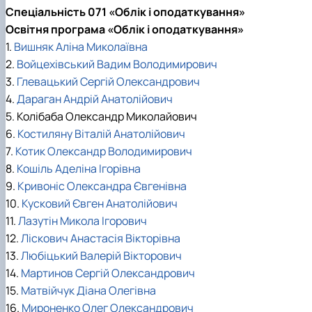
Спеціальність 071 «Облік і оподаткування»
Освітня програма «Облік і оподаткування»
1.
Вишняк Аліна Миколаївна
2.
Войцехівський Вадим Володимирович
3.
Глевацький Сергій Олександрович
4.
Дараган Андрій Анатолійович
5. Колібаба Олександр Миколайович
6.
Костиляну Віталій Анатолійович
7.
Котик Олександр Володимирович
8.
Кошіль Аделіна Ігорівна
9.
Кривоніс Олександра Євгенівна
10.
Кусковий Євген Анатолійович
11.
Лазутін Микола Ігорович
12.
Ліскович Анастасія Вікторівна
13.
Любіцький Валерій Вікторович
14.
Мартинов Сергій Олександрович
15.
Матвійчук Діана Олегівна
16.
Мироненко Олег Олександрович