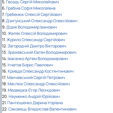
5.
Гвоздь Сергій Миколайович
6.
Грабіна Софія Миколаївна
7.
Гребенюк Олексій Сергійович
8.
Дзигунський Олександр Олексійович
9.
Дідик Володимир Іванович
10.
Желяк Олексій Володимирович
11.
Журило Олександр Сергійович
12.
Загородній Дмитро Вікторович
13.
Зражевський Євген Володимирович
14.
Івасенко Артем Володимирович
15.
Ігнатов Борис Павлович
16.
Кривда Олександр Костянтинович
17.
Манчевський Сергій Петрович
18.
Маслюк Олександр Олексійович
19.
Медведєв Єгор Леонідович
20.
Науменко Андрій Юрійович
21.
Пантюшенко Дарина Ігорівна
22.
Саковець Владислав Валентинович