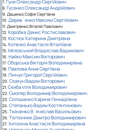
Гуня Олександр Сергійович
7.
Гусенко Олександр Андрійович
8.
9. Даценко Софія Сергіївна
Дерев`янко Максим Сергійович
10.
11. Дмитренко Віталій Павлович
Коробка Денис Ростиславович
12.
Костюк Катерина Дмитрівна
13.
Котенко Анастасія Віталіївна
14.
Мілєвський Владислав Вадимович
15.
Найко Максим Вікторович
16.
Оборська Вікторія Володимирівна
17.
Павлова Анна Сергіївна
18.
Пінчук Григорій Сергійович
19.
Скакун Вадим Вікторович
20.
Скиба Ілля Володимирович
21.
Смоляр Володимир Володимирович
22.
Солошенко Карина Геннадіївна
23.
Степанько Вадим Костянтинович
24.
Ткаченко В`ячеслав Васильович
25.
Тютюнник Дмитро Володимирович
26.
Хитоніна Анастасія Володимирівна
27.
Червонюк Микола Андрійович
28.