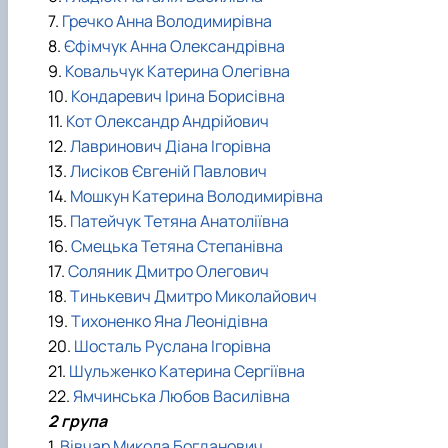
7.
Гречко Анна Володимирівна
8.
Єфімчук Анна Олександрівна
9.
Ковальчук Катерина Олегівна
10.
Кондаревич Ірина Борисівна
11.
Кот Олександр Андрійович
12.
Лавринович Діана Ігорівна
13.
Лисіков Євгеній Павлович
14.
Мошкун Катерина Володимирівна
15.
Патейчук Тетяна Анатоліївна
16.
Смецька Тетяна Степанівна
17.
Соляник Дмитро Олегович
18.
Тинькевич Дмитро Миколайович
19.
Тихоненко Яна Леонідівна
20.
Шосталь Руслана Ігорівна
21.
Шульженко Катерина Сергіївна
22.
Ямчинська Любов Василівна
2 група
1.
Вівчар Микола Богданович