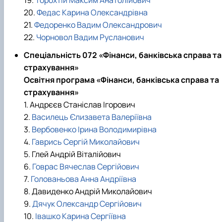
19.
Торохтій Максим Анатолійович
20.
Федас Карина Олександрівна
21.
Федоренко Вадим Олександрович
22.
Чорновол Вадим Русланович
Спеціальність 072 «Фінанси, банківська справа та
страхування»
Освітня програма «Фінанси, банківська справа та
страхування»
1. Андрєєв Станіслав Ігорович
2.
Василець Єлизавета Валеріївна
3.
Вербовенко Ірина Володимирівна
4.
Гаврись Сергій Миколайович
5. Глей Андрій Віталійович
6.
Говрас Вячеслав Сергійович
7.
Голованьова Анна Андріївна
8. Давиденко Андрій Миколайович
9.
Дячук Олександр Сергійович
10.
Івашко Карина Сергіївна