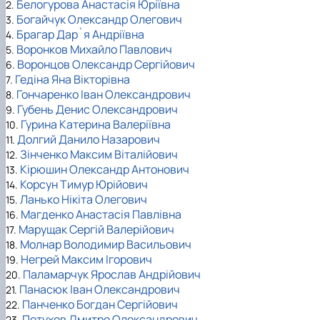
Белогурова Анастасія Юріївна
2.
Богайчук Олександр Олегович
3.
Брагар Дар`я Андріївна
4.
Воронков Михайло Павлович
5.
Воронцов Олександр Сергійович
6.
Гедіна Яна Вікторівна
7.
Гончаренко Іван Олександрович
8.
Губень Денис Олександрович
9.
Гурина Катерина Валеріївна
10.
Долгий Данило Назарович
11.
Зінченко Максим Віталійович
12.
Кірюшин Олександр Антонович
13.
Корсун Тимур Юрійович
14.
Ланько Нікіта Олегович
15.
Магденко Анастасія Павлівна
16.
Марущак Сергій Валерійович
17.
Молнар Володимир Васильович
18.
Негрей Максим Ігорович
19.
Паламарчук Ярослав Андрійович
20.
Панасюк Іван Олександрович
21.
Панченко Богдан Сергійович
22.
Петухов Дмитро Олександрович
23.