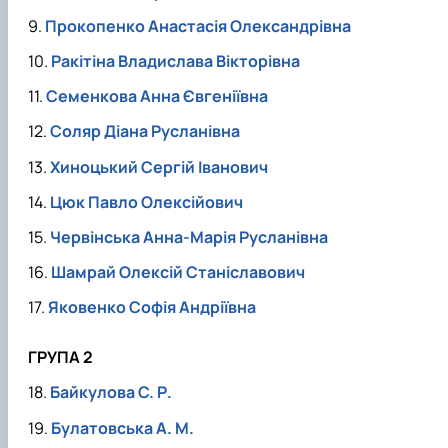
Прокопенко Анастасія Олександрівна
Ракітіна Владислава Вікторівна
Семенкова Анна Євгеніївна
Соляр Діана Русланівна
Хиноцький Сергій Іванович
Цюк Павло Олексійович
Червінська Анна-Марія Русланівна
Шамрай Олексій Станіславович
Яковенко Софія Андріївна
ГРУПА 2
Байкулова С. Р.
Булатовська А. М.