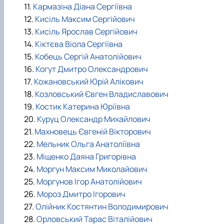
11.
Кармазіна Діана Сергіївна
12.
Кисіль Максим Сергійович
13.
Кисіль Ярослав Сергійович
14.
Кіктєва Віола Сергіївна
15.
Кобець Сергій Анатолійович
16.
Когут Дмитро Олександрович
17.
Кожановський Юрій Алікович
18.
Козловський Євген Владиславович
19.
Костик Катерина Юріївна
20.
Куруц Олександр Михайлович
21.
Махновець Євгеній Вікторович
22.
Мельник Ольга Анатоліївна
23.
Міщенко Даяна Григорівна
24.
Моргун Максим Миколайович
25.
Моргунов Ігор Анатолійович
26.
Мороз Дмитро Ігорович
27.
Олійник Костянтин Володимирович
28.
Орловський Тарас Віталійович