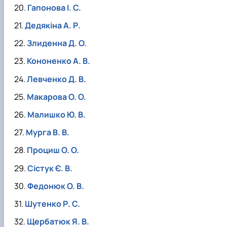
Гапонова І. С.
Дедякіна А. Р.
Злиденна Д. О.
Кононенко А. В.
Левченко Д. В.
Макарова О. О.
Малишко Ю. В.
Мурга В. В.
Проциш О. О.
Сістук Є. В.
Федонюк О. В.
Шутенко Р. С.
Щербатюк Я. В.