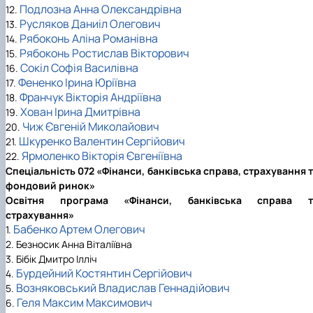
Подлозна Анна Олександрівна
12.
Русляков Даниіл Олегович
13.
Рябоконь Аліна Романівна
14.
Рябоконь Ростислав Вікторович
15.
Сокіл Софія Василівна
16.
Фененко Ірина Юріївна
17.
Франчук Вікторія Андріївна
18.
Хован Ірина Дмитрівна
19.
Чиж Євгеній Миколайович
20.
Шкуренко Валентин Сергійович
21.
Ярмоленко Вікторія Євгеніївна
22.
Спеціальність 072 «Фінанси, банківська справа, страхування 
фондовий ринок»
Освітня програма «Фінанси, банківська справа т
страхування»
Бабенко Артем Олегович
1.
2. Безносик Анна Віталіївна
3. Бібік Дмитро Ілліч
Бурдейний Костянтин Сергійович
4.
Возняковський Владислав Геннадійович
5.
Геля Максим Максимович
6.