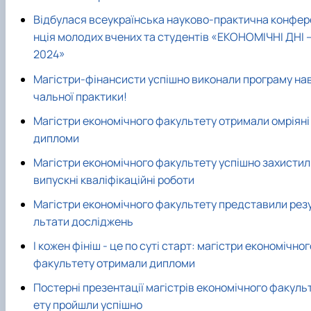
Відбулася всеукраїнська науково-практична конфер
нція молодих вчених та студентів «ЕКОНОМІЧНІ ДНІ 
2024»
Магістри-фінансисти успішно виконали програму на
чальної практики!
Магістри економічного факультету отримали омріяні
дипломи
Магістри економічного факультету успішно захистил
випускні кваліфікаційні роботи
Магістри економічного факультету представили рез
льтати досліджень
І кожен фініш - це по суті старт: магістри економічног
факультету отримали дипломи
Постерні презентації магістрів економічного факуль
ету пройшли успішно