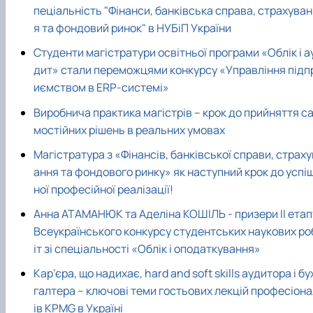
пеціальність "Фінанси, банківська справа, страхува
я та фондовий ринок" в НУБіП України
Студенти магістратури освітньої програми «Облік і а
дит» стали переможцями конкурсу «Управління підп
иємством в ERP-системі»
Виробнича практика магістрів – крок до прийняття с
мостійних рішень в реальних умовах
Магістратура з «Фінансів, банківської справи, страху
ання та фондового ринку» як наступний крок до успі
ної професійної реалізації!
Анна АТАМАНЮК та Аделіна КОШІЛЬ - призери ІІ етап
Всеукраїнського конкурсу студентських наукових ро
іт зі спеціальності «Облік і оподаткування»
Кар’єра, що надихає, hard and soft skills аудитора і бу
галтера – ключові теми гостьових лекцій професіона
ів KPMG в Україні