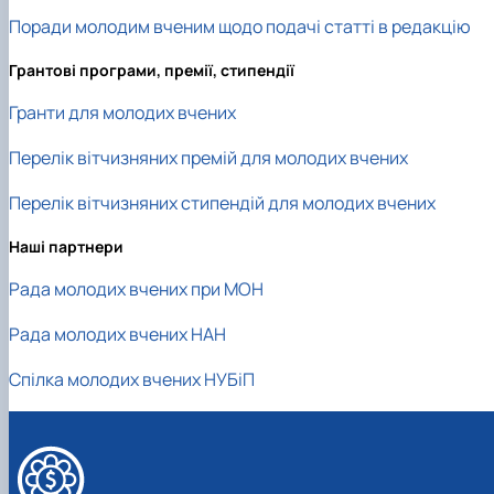
Проєкт «Розвиток лідерських навичок жінок
Поради молодим вченим щодо подачі статті в редакцію
та мереж для забезпечення рівності у …
Грантові програми, премії, стипендії
Гранти для молодих вчених
Перелік вітчизняних премій для молодих вчених
Перелік вітчизняних стипендій для молодих вчених
Наші партнери
Рада молодих вчених при МОН
Рада молодих вчених НАН
Спілка молодих вчених НУБіП