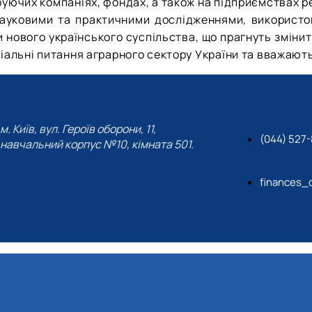
еруючих компаніях, фондах, а також на підприємствах 
 науковими та практичними дослідженнями, використ
 нового українського суспільства, що прагнуть змінит
оціальні питання аграрного сектору України та вважают
м. Київ, вул. Героїв оборони, 11,
(044) 527-
навчальний корпус №10, кімната 501.
finances_