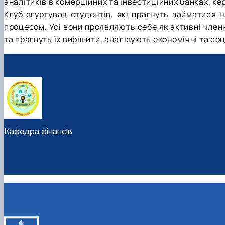
аналітиків в комерційних та інвестиційних банках, к
Клуб згуртував студентів, які прагнуть займатися
процесом. Усі вони проявляють себе як активні члени
та прагнуть їх вирішити, аналізують економічні та с
Кафедра фінансів