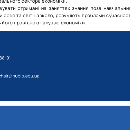
реального сектора економіки.
овувати отримані на заняттях знання поза навчальни
и себе та світ навколо, розуміють проблеми сучасност
ь його провідною галуззю економіки.
88-91
chair@nubip.edu.ua