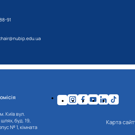
88-91
chair@nubip.edu.ua
омісія
м. Київ вул.
шлях, буд. 19,
Карта сайт
пус № 1, кімната