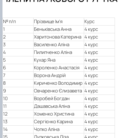
Офіційні документи
Тематика магістерських робіт
ОС PhD ОНП "Фінанси, банківська справа, страхуванн
Науковий гурток "Фінансист"
Вимоги до оформлення магістерських робіт
Сторінка аспіранта
Гостьові лекції
№ п/п
Прізвище Ім’я
Курс
Практична підготовка
1
Беньківська Анна
4
курс
Академічна доброчесність
2
Харитонова Катерина
4
курс
Скринька довіри
3
Василенко Аліна
4
курс
4
Пилипченко Аліна
4
курс
5
Кухар Яна
4
курс
6
Короленко Анастасія
4
курс
7
Ворона Андрій
4
курс
8
Кириченко Володимир
4
курс
9
Овчаренко Єлизавета
4
курс
10
Воробей Богдан
4 курс
1
1
Дашавська Аліна
4 курс
1
2
Хоменко Христина
4 курс
1
3
Сергієнко Карина
4 курс
1
4
Чопко Аліна
4 курс
1
5
Лупковська Ліза
4 курс