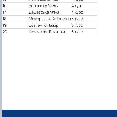
1
6
Боровик Айсель
4
курс
17
Дашавська Аліна
4
курс
18
Мажорівський Ярослав
3 курс
19
Вовченко Назар
3 курс
20
Козаченко Викторія
3 курс