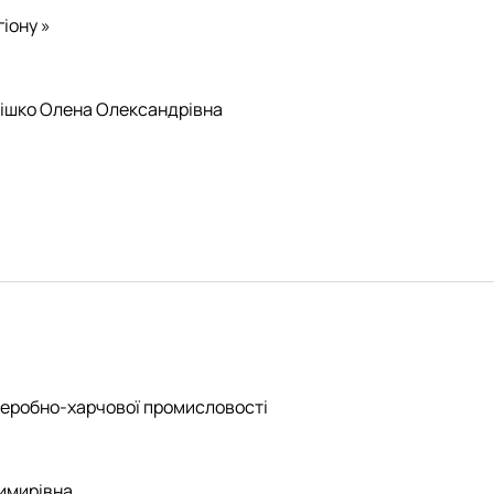
гіону »
емішко Олена Олександрівна
ереробно-харчової промисловості
имирівна