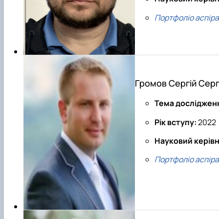
Портфоліо аспір
Громов Сергій Серг
Тема досліджен
Рік вступу:
2022
Науковий керів
Портфоліо аспір