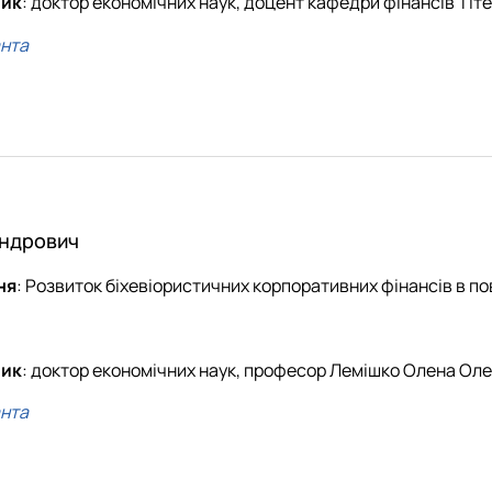
ник
: доктор економічних наук, доцент кафедри фінансів Тіт
анта
андрович
ня
: Розвиток біхевіористичних корпоративних фінансів в пов
ник
: доктор економічних наук, професор Лемішко Олена Ол
анта