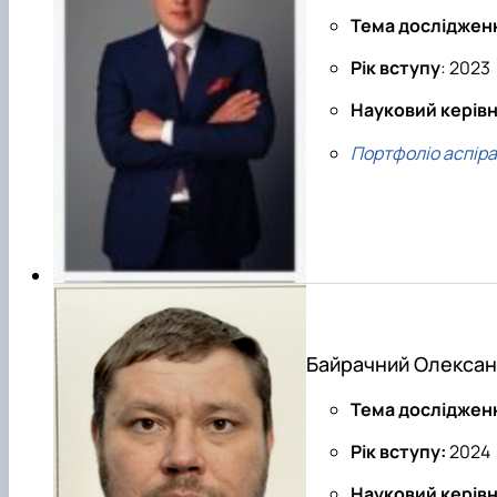
Тема досліджен
Рік вступу
: 2023
Науковий керів
Портфоліо аспір
Байрачний Олексан
Тема досліджен
Рік вступу:
2024
Науковий керівн