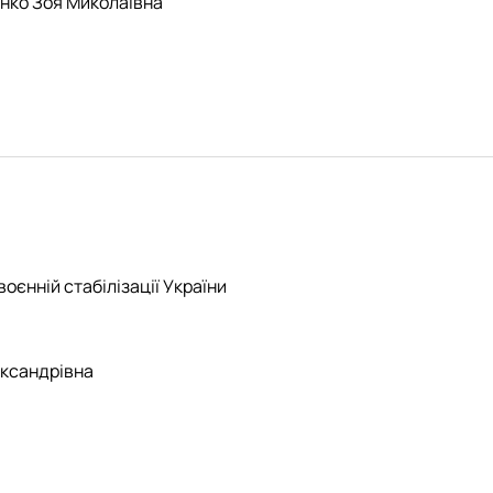
енко Зоя Миколаївна
оєнній стабілізації України
ександрівна