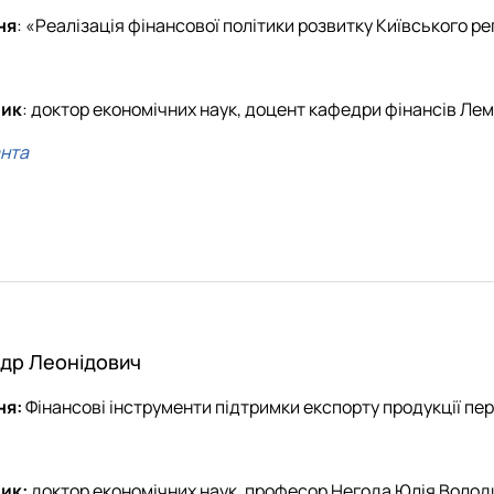
ня
: «Реалізація фінансової політики розвитку Київського ре
ник
: доктор економічних наук, доцент кафедри фінансів Л
анта
др Леонідович
ня:
Фінансові інструменти підтримки експорту продукції п
ик:
доктор економічних наук, професор Негода Юлія Волод