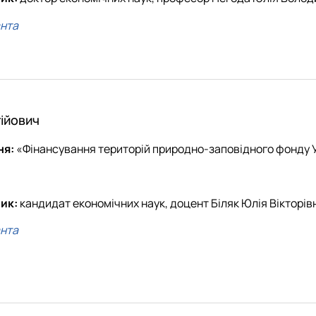
анта
ійович
ня:
«Фінансування територій природно-заповідного фонду У
ник:
кандидат економічних наук, доцент Біляк Юлія Вікторів
анта