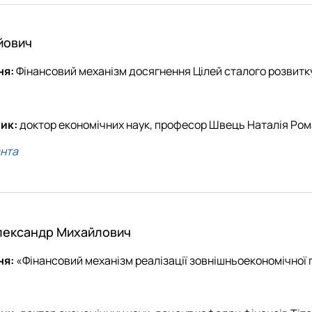
йович
ня:
Фінансовий механізм досягнення Цілей сталого розвитку
ик:
доктор економічних наук, професор Швець Наталія Ром
анта
лександр Михайлович
ня:
«Фінансовий механізм реалізації зовнішньоекономічної п