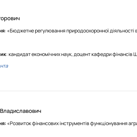
горович
ня
: «Бюджетне регулювання природоохоронної діяльності в
ник
: кандидат економічних наук, доцент кафедри фінансів 
анта
 Владиславович
ня:
«Розвиток фінансових інструментів функціонування агра