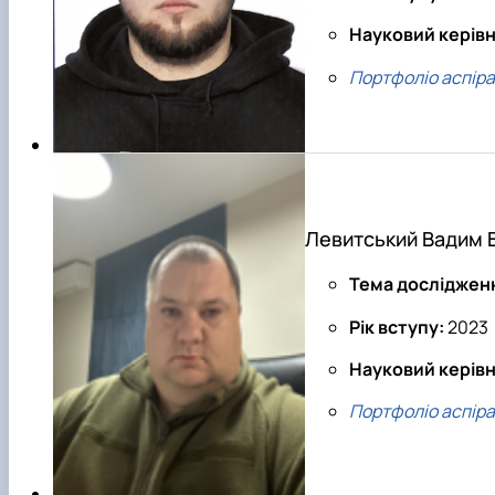
Науковий керів
Портфоліо аспір
Левитський Вадим 
Тема досліджен
Рік вступу:
2023
Науковий керівн
Портфоліо аспір