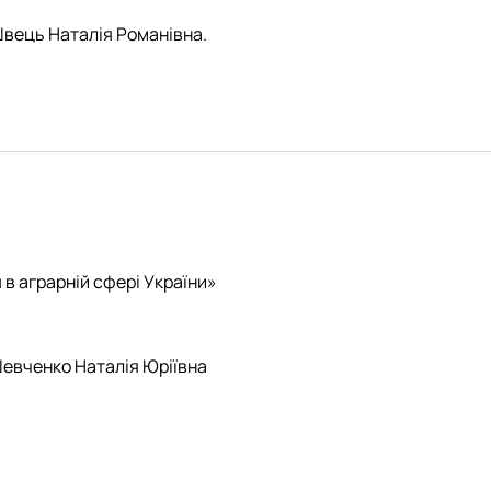
Швець Наталія Романівна.
в аграрній сфері України»
Шевченко Наталія Юріївна