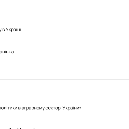
 в Україні
анівна
олітики в аграрному секторі України»