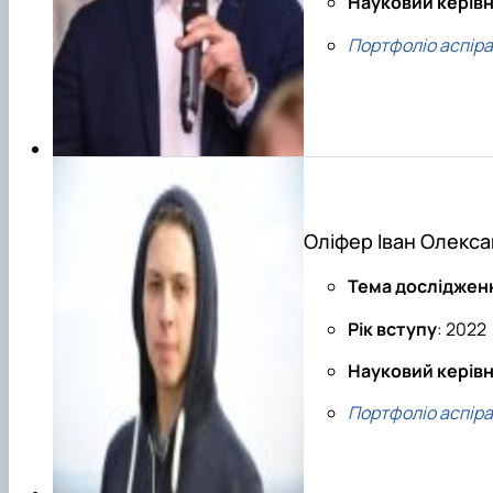
Науковий керів
Портфоліо аспір
Оліфер Іван Олекс
Тема досліджен
Рік вступу
: 2022
Науковий керів
Портфоліо аспір