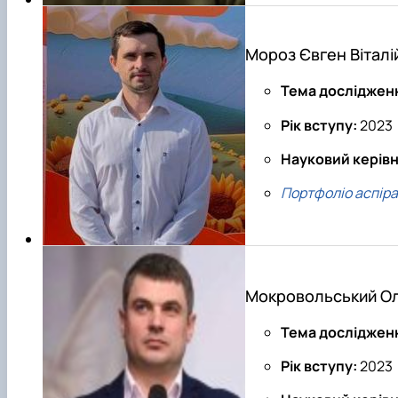
Мороз Євген Віталі
Тема досліджен
Рік вступу:
2023
Науковий керівн
Портфоліо аспір
Мокровольський О
Тема досліджен
Рік вступу:
2023