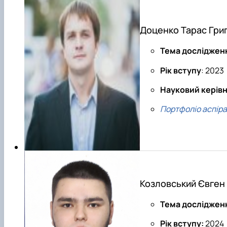
Доценко Тарас Гри
Тема досліджен
Рік вступу
: 2023
Науковий керів
Портфоліо аспір
Козловський Євген
Тема досліджен
Рік вступу:
2024