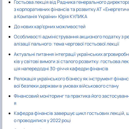
Гостьова лекція від Радника генерального директор
з корпоративних фінансів та розвитку АТ «Енергетич
а Компанія України» Юрія КУЛИКА
До нових кар’єрних можливостей
Особливості адміністрування акцизного податку з р
алізації пального: тема чергової гостьової лекції
Актуальні питання інтеграції українських агровироб
ків у світові вимоги зі сталого розвитку: гостьова лек
ція напередодні 30-річчя кафедри фінансів
Релокація українського бізнесу як інструмент фінан
вої безпеки держави в умовах військового стану
Фінансовий моніторинг та практика його застосуван
я
Кафедра фінансів завершує цикл гостьових лекцій, 
о проводилися у 2022 році